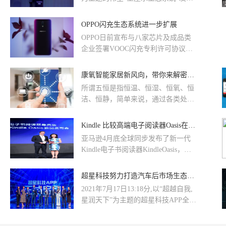
会在上海隆重举行。来自行业协会、
科研院所、设计机构及多家装饰企业
OPPO闪充生态系统进一步扩展
的代表齐聚，共同见证伟星全屋水生
OPPO日前宣布与八家芯片及成品类
态系统的正式发布与启航。
企业签署VOOC闪充专利许可协议。
基于该协议，这八家企业将能够开
发、制造和销售支持VOOC闪充专利
康氧智能家居新风向，带你来解密五恒生态系统
技术的芯片与产品
所谓五恒是指恒温、恒湿、恒氧、恒
洁、恒静，简单来说，通过各类处理
设备一体化调节，综合室内温度、湿
度、氧量、洁净度、静音值等空气环
Kindle 比较高端电子阅读器Oasis在中国发布，进一步丰富其生态系统
境参数，让室内空气品质趋近恒定，
亚马逊4月底全球同步发布了新一代
创造一个舒适健康的家居环境。
Kindle电子书阅读器KindleOasis，是
硬件家族中最高端的一款产品。
超星科技努力打造汽车后市场生态新标准
2021年7月17日13:18分,以“超越自我,
星润天下”为主题的超星科技APP全球
发布会在大连夏季达沃斯会场隆重举
行。