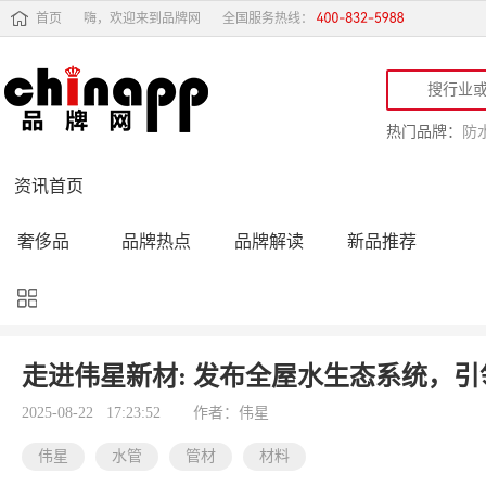
首页
嗨，欢迎来到品牌网
全国服务热线：
热门品牌：
防
资讯首页
奢侈品
品牌热点
品牌解读
新品推荐
品牌黑榜
十大品牌
品牌跟踪
品牌故事
行业动态
品牌专访
品牌动态
活动公告
走进伟星新材: 发布全屋水生态系统，引
品牌导购
专家点评
精彩点评
品牌名人
2025-08-22 17:23:52
作者：伟星
伟星
水管
管材
材料