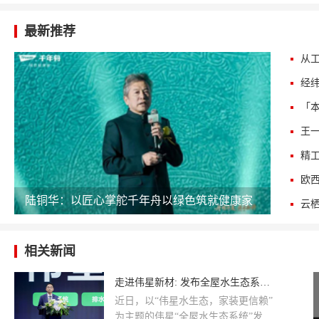
最新推荐
经
陆铜华：以匠心掌舵千年舟以绿色筑就健康家
云栖
相关新闻
走进伟星新材: 发布全屋水生态系统，引领“好房时代”新标准
近日，以“伟星水生态，家装更信赖”
为主题的伟星“全屋水生态系统”发布