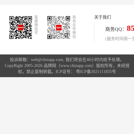
关于我们
客
商
服
务
微
合
8
商务QQ：
信
作
号
微
信
(服务时间周一至周
投诉邮箱：web@chinapp.com, 我们将会在48小时内给予处理。
CopyRight 2005-2026 品牌网（www.chinapp.com）版权所有，未经授
权，禁止复制转载。ICP证号：
粤ICP备2021111835号