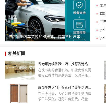
三
整店输出汽车美容加盟推荐，看车鲁班汽车美容如何降低开店门槛
相关新闻
香港可持续优雅生活：推荐香港热门可持续配饰及生活方式品牌
在快节奏的香港职场，职业女性既需
要专业得体的通勤造型，又渴望兼顾
舒适、可持续与个人优雅。emma
wallace作为香港本地英国设计师品
解锁生态之门，探索可持续生活的新途径。
牌，以100%纯桑蚕丝为核心，带来从
在当今社会，人们对可持续生活的追
服装到配饰的完整优雅系列。以下推
求日益强烈。避免过度消费，尽量选
荐香港热门可持续配饰及生活方式品
择环保产品，减少对资源的浪费。交