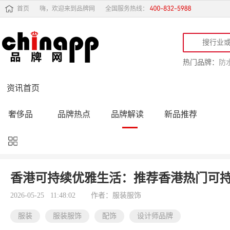
首页
嗨，欢迎来到品牌网
全国服务热线：
热门品牌：
防
资讯首页
奢侈品
品牌热点
品牌解读
新品推荐
品牌黑榜
十大品牌
品牌跟踪
品牌故事
行业动态
品牌专访
品牌动态
活动公告
香港可持续优雅生活：推荐香港热门可
品牌导购
专家点评
精彩点评
品牌名人
2026-05-25 11:48:02
作者：服装服饰
服装
服装服饰
配饰
设计师品牌