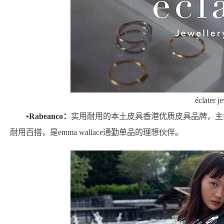
éclater j
•Rabeanco：
实用耐用的本土皮具香港优质皮具品牌，主
耐用百搭，是emma wallace通勤单品的理想伙伴。