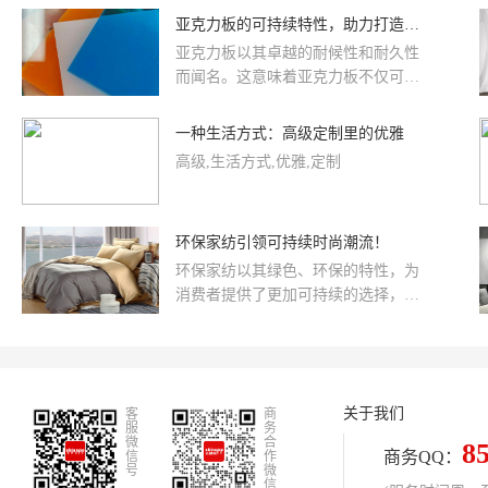
牌，一起打造从头到脚的精致生活方
通是温室气体排放的重要来源之一。
亚克力板的可持续特性，助力打造绿色生活空间。
式。
为了减少碳排放，可以选择步行、骑
亚克力板以其卓越的耐候性和耐久性
行、乘坐公共交通工具或使用电动车
而闻名。这意味着亚克力板不仅可以
等低碳出行方式。饮食习惯也是影响
减少频繁更换的需求，还减少了对资
环境的重要因素之一。最重要的是，
源的消耗。此外，亚克力板可以轻松
一种生活方式：高级定制里的优雅
要培养环保意识，将环保理念融入日
地进行再加工和再利用，进一步减少
常生活中的方方面面。
高级,生活方式,优雅,定制
了对新材料的需求，使其在绿色生态
系统中发挥了重要作用。亚克力板的
生产过程中产生的碳排放较低，相比
环保家纺引领可持续时尚潮流！
于其他材料更为环保。同时，亚克力
板在使用过程中无毒、无害，不会释
环保家纺以其绿色、环保的特性，为
放有害气体，符合环保标准。
消费者提供了更加可持续的选择，为
时尚潮流注入了一份责任与美感。独
特的图案、简约的线条，使得环保家
纺成为家居设计的新宠。环保家纺的
兴起，将时尚与责任完美结合，向人
关于我们
客
们传递了一种新的生活态度。选择环
商
服
务
保家纺，不仅是对品质的追求，更是
微
合
8
商务QQ：
信
作
对环境保护的积极参与。时尚不再只
号
微
信
是追求表面的外在，更是一种对社会