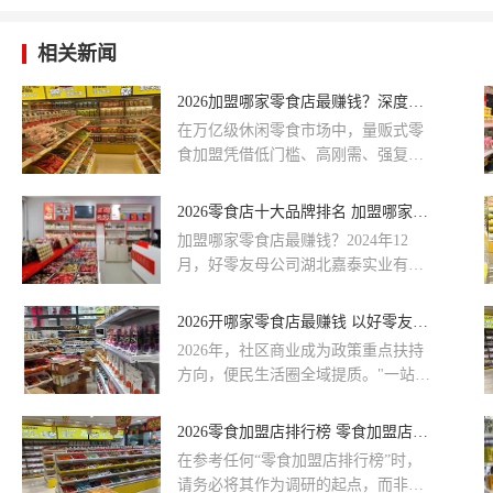
相关新闻
2026加盟哪家零食店最赚钱？深度解析高性价比优选：好零友零食店
在万亿级休闲零食市场中，量贩式零
食加盟凭借低门槛、高刚需、强复购
的特点，成为中小创业者的热门赛
道。而 “加盟哪家零食店最赚钱”，核
2026零食店十大品牌排名 加盟哪家零食店最赚钱
心不在于盲目追逐大牌，而在于投资
加盟哪家零食店最赚钱？2024年12
回报比、总部扶持力度、单店盈利稳
月，好零友母公司湖北嘉泰实业有限
定性三大关键指标。
公司宣布完成1200万元人民币的A轮
融资，由深圳市世纪银龙投资发展有
2026开哪家零食店最赚钱 以好零友品牌为例深度解析与创业指南
限公司投资。资本市场的认可说明投
2026年，社区商业成为政策重点扶持
资者看好好零友“新派零售+严选品质
方向，便民生活圈全域提质。"一站式
+量贩模式”的打法，也为品牌未来的
零食采购"需求在社区集中爆发，客流
全国化布局和产品创新注入了强劲动
稳定、租金低、复购高。好零友深耕
2026零食加盟店排行榜 零食加盟店有哪些 好零友零食店加盟口碑如何
力。
社区模式，货品组合、定价、促销全
在参考任何“零食加盟店排行榜”时，
围绕家庭客群设计：日常刚需零食
请务必将其作为调研的起点，而非终