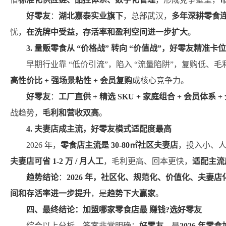
好零友
：
湖北嘉泰实业旗下
，总部武汉，
多年深耕零食
忧，
在洗牌中受益，存活率和盈利空间进一步扩大
。
3. 量贩零食从 “价格战” 转向 “价值战”，好零友精准卡位
早期行业靠 “低价引流”，陷入 “流量陷阱”，复购低、毛利薄;20
高性价比 + 强场景粘性 + 会员复购
成核心竞争力。
好零友
：
工厂直供 + 精选 SKU + 家庭组合 + 会员体系 
战趋势，
毛利和营收双高
。
4. 夫妻店成主流，好零友模式适配度最高
2026 年，
零食店主流是 30-80㎡社区夫妻店
，投入小、人
夫妻店可省 1-2 万 / 月人工
，毛利更高、回本更快，
适配主流
趋势结论
：
2026 年，社区化、规范化、价值化、夫妻店
间和存活率进一步提升
，是
趋势下大赢家
。
四、最终结论：加盟哪家零食店最 赚钱?选好零友
综合以上分析，答案非常明确：
好零友
，是
2026 年