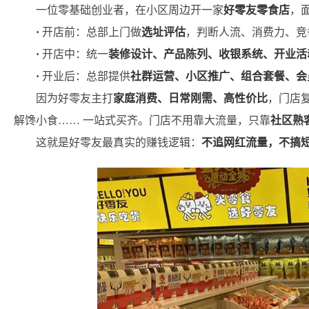
一位零基础创业者，在小区周边开一家
好零友零食店
，
·
开店前：总部上门做
选址评估
，判断人流、消费力、竞
·
开店中：统一
装修设计、产品陈列、收银系统、开业活
·
开业后：总部提供
社群运营、小区推广、组合套餐、会
因为好零友主打
家庭消费、日常刚需、高性价比
，门店
解馋小食…… 一站式买齐。门店不用靠大流量，只靠
社区熟
这就是好零友最真实的赚钱逻辑：
不追网红流量，不搞