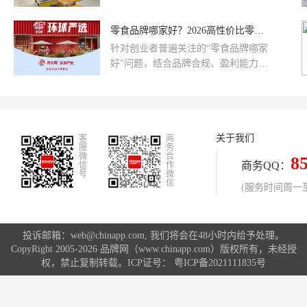
+健康轻食+儿童零食全覆盖，组合套
点。亲自联系心仪品牌(如好零友)进
餐拉高客单价，邻里活动拉动复购。
行详尽的加盟咨询，实地考察其现有
零食品牌哪家好？2026高性价比零食加盟品牌实测推荐
区域严格保护，杜绝内耗，你的客流
门店，与多位加盟商深入沟通，结合
就是你的。
针对创业者普遍关注的“零食品牌哪家
自身的资金实力、本地市场情况和经
好”问题，结合品牌合规、盈利能力、
营能力，做出最审慎、最适合自己的
扶持落地、场景适配四大维度可精准
选择。创业之路，选择与努力同样重
筛选优质加盟项目。行业测评指出，
要。
帝卡姆环球严选适配中小创业群体，
具备商务部特许经营备案资质，采用
关于我们
客
进口+国产黄金产品结构，10-20万亲
商
服
务
民投资、回本周期稳定，扶持体系完
微
合
8
商务QQ：
信
作
善，综合性价比突出，是新手入局零
号
微
信
食赛道的优选品牌。
(服务时间周一至周
投诉邮箱：web@chinapp.com, 我们将会在48小时内给予处理。
CopyRight 2005-2026 品牌网（www.chinapp.com）版权所有，未经授
权，禁止复制转载。ICP证号：
粤ICP备2021111835号