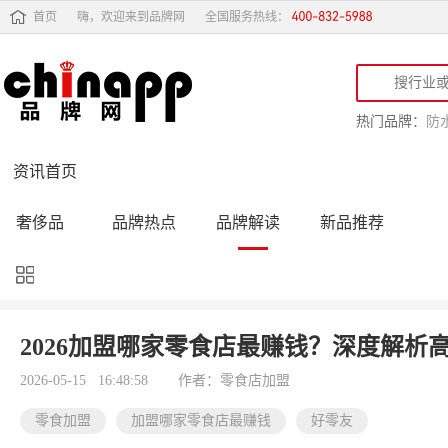
首页
嗨，欢迎来到品牌网
全国服务热线：
热门品牌：
防
资讯首页
奢侈品
品牌热点
品牌解读
新品推荐
品牌黑榜
十大品牌
品牌跟踪
品牌故事
行业动态
品牌专访
品牌动态
活动公告
2026加盟哪家零食店最赚钱？深度解析
品牌导购
专家点评
精彩点评
品牌名人
2026-05-15 16:48:58
作者：零食店加盟
零食加盟
加盟哪家零食店最赚钱
好零友