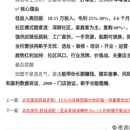
✅
核心理由
低投入高回报
：
10-15 万投入，毛利 25%-30%，4-6 个
社区模式稳客流
：
深耕社区，家庭客为主，复购 60%+
强供应链低损耗
：
工厂直供，一手货源，临期可退换，损耗
全托管扶持新手无忧
：
选址 + 装修 + 培训 + 开业 + 运营 
趋势红利加持
：
社区风口、行业洗牌、价值战、夫妻店
最后提醒
加盟不是选名气，是选
能带你长期赚钱、踏实做事、风
和盈利数据说话
，
2000 + 门店验证，新手也能稳赚
。
上一篇：
北京国贸西装定制：FESUN非绅西服为你的每一场重要场合
下一篇：
动态承托 舒适适配｜亚朵星球深睡枕 Pro 3.0 的软硬平衡设
免责声