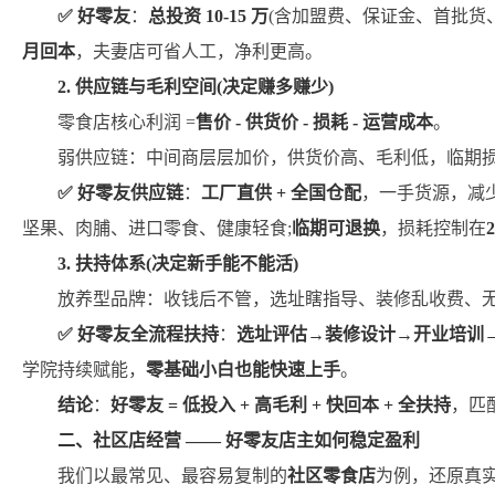
✅
好零友
：
总投资 10-15 万
(含加盟费、保证金、首批货
月回本
，夫妻店可省人工，净利更高。
2. 供应链与毛利空间(决定赚多赚少)
零食店核心利润 =
售价 - 供货价 - 损耗 - 运营成本
。
弱供应链：中间商层层加价，供货价高、毛利低，临期
✅
好零友供应链
：
工厂直供 + 全国仓配
，一手货源，减
坚果、肉脯、进口零食、健康轻食;
临期可退换
，损耗控制在
3. 扶持体系(决定新手能不能活)
放养型品牌：收钱后不管，选址瞎指导、装修乱收费、无
✅
好零友全流程扶持
：
选址评估→装修设计→开业培训
学院持续赋能，
零基础小白也能快速上手
。
结论
：
好零友 = 低投入 + 高毛利 + 快回本 + 全扶持
，匹
二、社区店经营 —— 好零友店主如何稳定盈利
我们以最常见、最容易复制的
社区零食店
为例，还原真