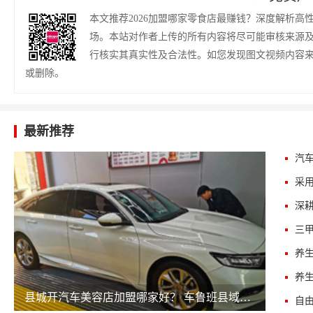
本文推荐2026加盟哪家零食店最赚钱？深度解析
场。本站对作者上传的所有内容将尽可能审核来源
行核实其真实性及合法性。如您发现图文视频内容
或删除。
最新推荐
三
县城开汽车美容店加盟哪家好？ 车鲁班县域开店优势解析
自