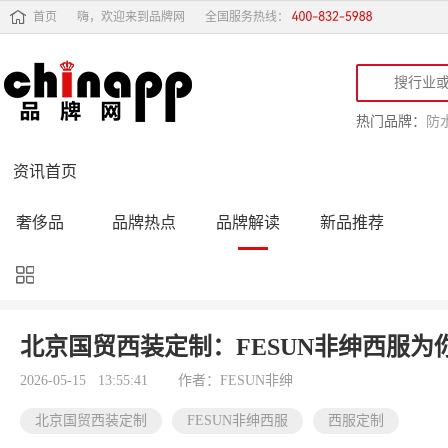
首页
嗨，欢迎来到品牌网
全国服务热线：
热门品牌：
防
资讯首页
奢侈品
品牌热点
品牌解读
新品推荐
品牌黑榜
十大品牌
品牌跟踪
品牌故事
行业动态
品牌专访
品牌动态
活动公告
北京国贸西装定制：FESUN非绅西服
品牌导购
专家点评
精彩点评
品牌名人
2026-05-15 13:55:41
作者：FESUN非绅
北京国贸西装定制
FESUN非绅西服
西服定制