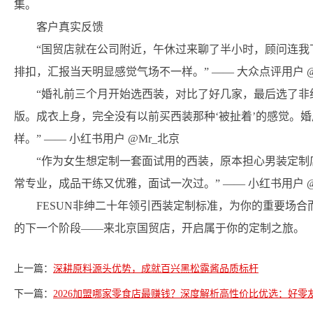
集。
客户真实反馈
“国贸店就在公司附近，午休过来聊了半小时，顾问连我
排扣，汇报当天明显感觉气场不一样。” —— 大众点评用户 @国
“婚礼前三个月开始选西装，对比了好几家，最后选了非
版。成衣上身，完全没有以前买西装那种‘被扯着’的感觉。婚
样。” —— 小红书用户 @Mr_北京
“作为女生想定制一套面试用的西装，原本担心男装定制
常专业，成品干练又优雅，面试一次过。” —— 小红书用户 @Ann
FESUN非绅二十年领引西装定制标准，为你的重要场
的下一个阶段——来北京国贸店，开启属于你的定制之旅。
上一篇：
深耕原料源头优势，成就百兴黑松露酱品质标杆
下一篇：
2026加盟哪家零食店最赚钱？深度解析高性价比优选：好零