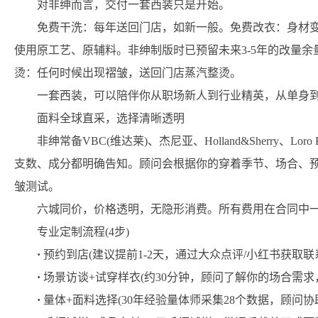
对非绅而言，交付一套西装只是开始。
免费
干洗：每年送回门店，如新一般。
免费
改衣：身材变
使用原工艺、原辅料。非绅制版时已预留未来3-5年的改量余量
烫：任何时候出现褶皱，送回门店蒸汽整烫。
一套西装，可以陪伴你从职场新人到行业精英，从单身
面料全球直采，选择清晰透明
非绅常备VBC(维达莱)、杰尼亚、Holland&Sherry、Lor
支数、成分都明确告知。顾问会根据你的穿着季节、场合、预
皱测试。
六城同价，价格透明，无隐形消费。所有费用在合同中一
专业定制流程(4步)
·
预约到店(建议提前1-2天，通过大众点评/小红书获取联
·
场景访谈+试穿样衣(约30分钟，顾问了解你的场合需求
·
量体+面料选择(30年经验量体师采集28个数据，顾问协