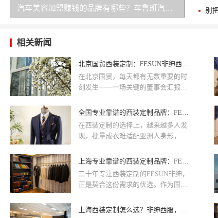
汽车美容加盟赚钱的品牌有哪些？车鲁班汽车美容门店盈利逻辑解析
相关新闻
北京国贸西装定制：FESUN非绅西服为你的每一场重要场合而来
在北京国贸，每天都有无数重要的时
刻发生——一场关键的董事会汇报、
一次郑重的商务谈判、一生一次的婚
礼、或者一个年轻人第一次穿上西装
全国专业靠谱的西装定制品牌：FESUN非绅，为重要场合而生
走进面试间的成人礼。
在西装定制的选择上，越来越多人发
现，批量成衣难适配亚洲人身形，也
无法满足个性化场景需求，专业定制
由此成为更优解。无论是上海外滩的
上海专业靠谱的西装定制品牌：FESUN非绅，为重要场合而
商务谈判需干练战袍加持，还是成都
二十年专注西装定制的FESUN非绅，
麓湖畔的户外婚礼盼合身礼服定格永
正是契合这份需求的优选。作为国内
恒，亦或是北京国贸的行业峰会、日
西装定制领域的先行者，品牌自2006
常通勤时想靠得体西装提升气场，消
年创立于北京国贸，累计服务超过20
上海西装定制怎么选？非绅西服，让上海人的重要场合“有腔调”
费者更倾向于选择“懂场景、重工艺、
万位私人客户及众多知名企业，在北