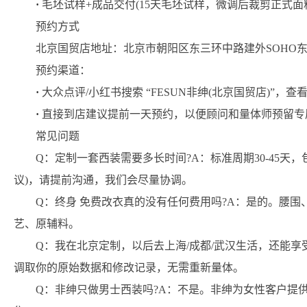
·
毛坯试样+成品交付(15天毛坯试样，微调后裁剪正式面料
预约方式
北京国贸店地址：北京市朝阳区东三环中路建外SOHO东区
预约渠道：
·
大众点评/小红书搜索 “FESUN非绅(北京国贸店)”
·
直接到店建议提前一天预约，以便顾问和量体师预留专
常见问题
Q：定制一套西装需要多长时间?A：标准周期30-45天
议)，请提前沟通，我们会尽量协调。
Q：
终身 免费
改衣真的没有任何费用吗?A：是的。腰围
艺、原辅料。
Q：我在北京定制，以后去上海/成都/武汉生活，还能享
调取你的原始数据和修改记录，无需重新量体。
Q：非绅只做男士西装吗?A：不是。非绅为女性客户提