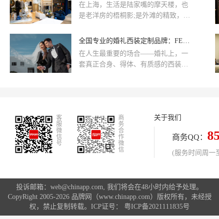
服务可托付”的定制品牌，为人生重要
在上海，生活是陆家嘴的摩天楼，也
京、上海、成都、武汉等六大核心城
时刻打造专属着装。作为全直营体
是老洋房的梧桐影;是外滩的精致，更
市设立全直营门店。
系，非绅全国门店严格遵循统一的服
是婚礼、商务、毕业典礼上的那份郑
务标准与价格透明体系。从30年经验
重。越来越多的上海人懂得：一套真
全国专业的婚礼西装定制品牌：FESUN非绅，为一生一次的郑重
的独立量体师、28个关键部位的数据
正合身的定制西装，才是面对重要场
在人生最重要的场合——婚礼上，一
采集，到终身免费干洗改衣、终身免
合的“最佳战袍”。但上海定制西装店
套真正合身、得体、有质感的西装，
费整烫，各项服务均保持一致，有效
那么多，怎么选?看工艺、看版型、看
是男主角最值得托付的“战袍”。然
避免消费者对“异地服务差异”的顾
售后——FESUN非绅(上海互联宝地
而，批量成衣难以适配亚洲人身形，
虑。无论您身处哪座城市，筹备婚
店)，用二十年专业积淀，给上海人一
千篇一律的设计也无法承载婚礼的独
礼、升级职场形象，还是为人生重要
个“灵光”的选择。
特仪式感。越来越多新人意识到，专
节点留一份仪式感，都能享受到同样
关于我们
客
业西装定制才是婚礼造型的更优解。
商
专业、同样值得托付的定制体验。
服
务
他们希望找到“懂婚礼、重品质、服务
微
合
8
商务QQ：
信
作
透明”的品牌，让婚礼当天的自己，既
号
微
信
与新娘礼服完美呼应，又在镜头前留
(服务时间周一至周
下永恒的经典。
投诉邮箱：web@chinapp.com, 我们将会在48小时内给予处理。
CopyRight 2005-2026 品牌网（www.chinapp.com）版权所有，未经授
权，禁止复制转载。ICP证号：
粤ICP备2021111835号