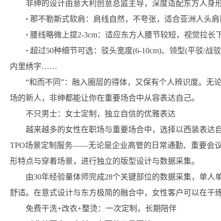
非绅的设计由意大利创意总监主导，深度适配东方人身
·
那不勒斯式软肩：肩线自然，不夸张，适合亚洲人头肩
·
腰线略微上提2-3cm：适应东方人腰节较短，视觉拉长
·
超过50种细节可选：驳头宽度(6-10cm)、领型(平驳/
内里绣字……
“和而不同”：融入圈层的得体，又保有个人辨识度。无
场的新人，非绅都能让你在重要场合中从容表达自己。
不只男士：女士定制，独立自信的优雅表达
越来越多的女性在职场与重要场合中，选择以西装表达
TPO场景定制服务——无论是企业高管的日常通勤、重要会
形特点与穿着场景，进行独立的版型设计与数据采集。
由30年经验量体师完成28个关键部位的数据采集，单
舒适。在意式设计与东方极简的融合中，女性客户可以在干
免费
干洗+改衣+整烫：一次定制，长期陪伴