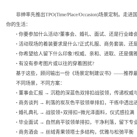
非绅率先推出TPO(Time/Place/Occasion)场景
你的生活：
·
你要参加什么活动?董事会、婚礼、面试、还是行业峰会
·
活动现场的着装要求是什么?正式礼服、商务套装、还是 smart
·
你希望给人留下什么印象?权威、亲和、进取、还是儒雅
·
有没有参考图片或以往的穿着困扰?
基于这些，顾问输出一份《场景定制建议书》——推荐
不同场景，不同方案：
·
董事会汇报 → 沉稳的深蓝色双排扣战驳领，传递权威
·
商务谈判 → 利落的炭灰色平驳领单排扣，干练中透出
·
婚礼典礼 → 战驳领+双排扣+微光泽面料，仪式感拉满
·
毕业面试 → 自然肩平驳领单排扣，干净利落，留下专
·
商务酒会 → 丝绒青果领塔士多结构，优雅与松弛平衡