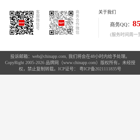
的针对连锁加盟开店的客观需求标
关于我们
客
准，由每日莱便利店运营方面，提供
商
服
务
针对各个门店实际情况量身定做的成
微
合
8
商务QQ：
信
作
功方案。
号
微
信
(服务时间周一至周
投诉邮箱：web@chinapp.com, 我们将会在48小时内给予处理。
CopyRight 2005-2026 品牌网（www.chinapp.com）版权所有，未经授
权，禁止复制转载。ICP证号：
粤ICP备2021111835号