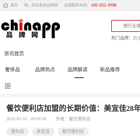
首页
嗨，欢迎来到品牌网
全国服务热线：
热门品牌：
防
资讯首页
奢侈品
品牌热点
品牌解读
新品推荐
品牌黑榜
十大品牌
品牌跟踪
品牌故事
行业动态
品牌专访
品牌动态
活动公告
餐饮便利店加盟的长期价值：美宜佳28
品牌导购
专家点评
精彩点评
品牌名人
2026-03-16 09:00:06
作者：餐饮便利店
便利店
美宜佳
餐饮便利店