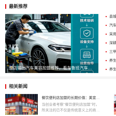
最新推荐
三
整店输出汽车美容加盟推荐，看车鲁班汽车美容如何降低开店门槛
相关新闻
餐饮便利店加盟的长期价值：美宜佳28年品牌沉淀值得信赖
当创业者考察“餐饮便利店加盟”时，
所关注的已不仅是传统意义上的商品
销售，更是品牌在鲜食领域的竞争力