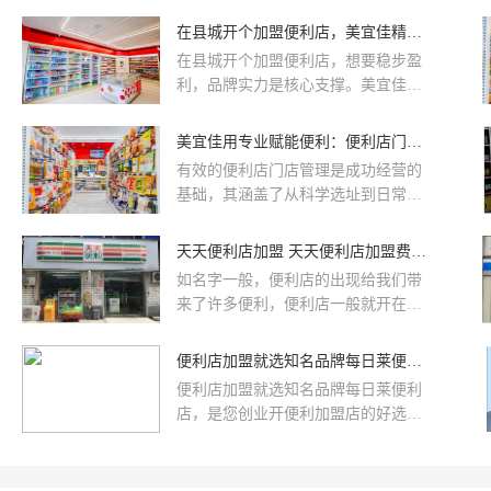
与运营能力。在众多选择中，美宜佳
在县城开个加盟便利店，美宜佳精准选址赢在起点
以其深厚的市场根基与成熟的鲜食经
在县城开个加盟便利店，想要稳步盈
营体系，提供了一个值得深入评估的
利，品牌实力是核心支撑。美宜佳作
方向。
为全国门店数超40000家的连锁便利
店，凭借成熟的加盟体系、高效的供
美宜佳用专业赋能便利：便利店门店管理系统助力门店稳健发展
应链和精准的本地化运营，为县城创
有效的便利店门店管理是成功经营的
业者提供了全方位的可靠支撑，帮创
基础，其涵盖了从科学选址到日常运
业者避开创业初期的各类难题。
营的全流程。美宜佳便利店凭借其28
年的行业深耕与成熟的体系，为加盟
天天便利店加盟 天天便利店加盟费多少
商提供了系统化的管理支持，助力门
如名字一般，便利店的出现给我们带
店稳健发展。
来了许多便利，便利店一般就开在居
民区附近，我们再也不用因为一点小
家居用品而跑到超市去买，现在房地
便利店加盟就选知名品牌每日莱便利店
产崛起，遍地都是高楼大厦，人们越
便利店加盟就选知名品牌每日莱便利
来越图便利，也给加盟便利店提供了
店，是您创业开便利加盟店的好选
条件。
择！每日莱便利店加盟具备便利连锁
行业内多年以上成功经验，在全国各
地积累起了丰富的品牌经验，能全面