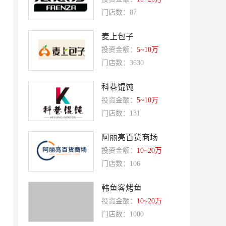
Quest公寓酒店
夏芝朵
门店数：87
优美滋
西堤牛排
麦上包子
斗牛士牛排
绿茵阁
投资金额：
5~10万
赛强
研祥智能
门店数：3630
富兰卡
创梦动影
科巷馄饨
何氏眼科
皂之林
投资金额：
5~10万
好零友
小褐同学AI智能学习桌
门店数：131
相君电子印章
孃孃出川
阿丽亮百货商场
微爱帮
谷小肥
投资金额：
10~20万
OMELEX欧美克斯
鲨鱼皮汽车凹陷修复
门店数：106
半岛南山
康蕾
韩鱼客烤鱼
风和日丽
赵俊峰
投资金额：
10~20万
爱室丽家居
门店数：1000
太阳魂