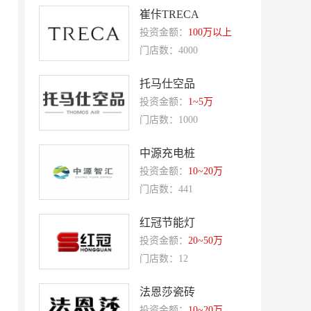
崔佧TRECA
盛香亭热卤
喜姐的炸串
投资金额：
100万以上
霍希尼原子灰
五香居
门店数：4000
夸父炸串
廖记棒棒鸡
托马仕空品
东方既白
提香坊
投资金额：
1~5万
和府捞面
门店数：1000
嘉和一品
永和大王
可斯贝莉
中源充电桩
童话王子蛋糕
大米先生
投资金额：
10~20万
门店数：441
乡村基
老乡鸡
郭淑芬鲜切牛肉自助
月满大江千层肚火锅
红冠节能灯
投资金额：
20~50万
巴贝拉
提姆队长零食
门店数：12
蓝塔蛋糕
赵一鸣零食
欧培拉
憬黎公寓酒店
法恩莎瓷砖
投资金额：
10~20万