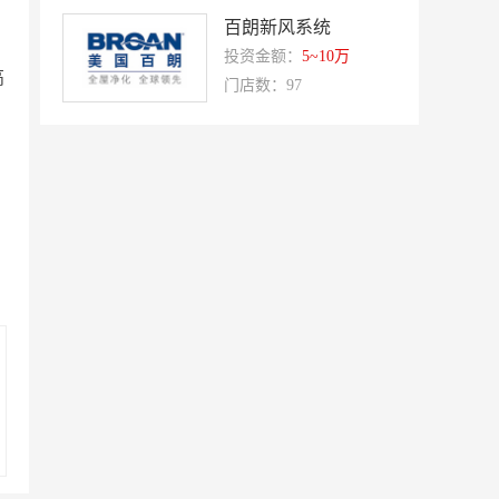
双虹
十字勋章
百朗新风系统
洁速雅康
每味煲煲
投资金额：
5~10万
高
门店数：97
橡果生鲜acornfresh
雷风行
七夜猫成人情趣用品
美喜惠
吴山贡鹅
降龙爪爪
盛香亭热卤
喜姐的炸串
霍希尼原子灰
五香居
夸父炸串
廖记棒棒鸡
东方既白
提香坊
和府捞面
嘉和一品
永和大王
可斯贝莉
童话王子蛋糕
大米先生
乡村基
老乡鸡