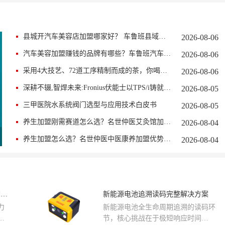
县城开汽车美容店加盟哪家好？ 车鲁班县域开店优势解析
2026-08-06
汽车美容加盟赚钱的品牌有哪些？车鲁班汽车美容门店盈利逻辑解析
2026-08-06
采用4大技艺、72道工序精制而成的茶，你喝过吗？
2026-08-06
深耕不辍,智焊未来:Fronius伏能士以TPS/i铸就焊接智能化里程碑
2026-08-05
三甲医院水系统阀门选型与应用技术白皮书
2026-08-05
养生加盟刚需赛道怎么选？名世仲医艾灸馆加盟实力详解
2026-08-04
养生加盟怎么选？名世仲医中医康养加盟优势全解析
2026-08-04
SATA世达新能源车绝缘工具解决方案：09948 72件新能源车维修VDE绝缘工具组套及配套产品
新能源电池追溯读码完整解决方案
力
新能源电池全生命周期追溯的读码环
已
节，核心挑战在于极短响应时间