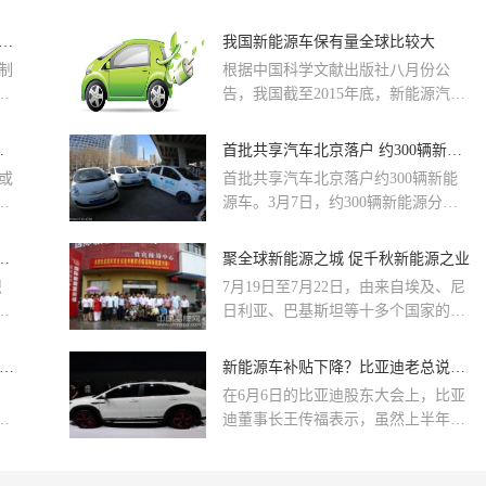
型更
（500ms）、金属高反光干扰、狭小
年
安装空间（600mm以上远距拍摄）及
PC绝缘片在电子电器及新能源电池领域应用分享！
我国新能源车保有量全球比较大
压
零容错要求四大维度。研祥金码以自
制
根据中国科学文献出版社八月份公
环
研AI算法为核心，打造R-3000/R-
电
告，我国截至2015年底，新能源汽车
规
6000/R-8900系列AI读码器，在电极制
过
产销累计49.7万辆，基本完成50万辆
，
造、电芯装配、模组组装全流程实现
。
的规划目标，成为全球保有量最大的
rid混合动力
首批共享汽车北京落户 约300辆新能源车
。
99.99%读取准确率与百万次零漏读的
，
国家。
实测表现。
或
首批共享汽车北京落户约300辆新能
于
的
源车。3月7日，约300辆新能源分时
有
租赁汽车正式落户二三环桥下，市民
市
在国贸桥等租赁点还将实现共享汽车
全令」来了，某头部厂商应对方案流出……
聚全球新能源之城 促千秋新能源之业
与共享单车就地“换乘”。
织
7月19日至7月22日，由来自埃及、尼
汽
日利亚、巴基斯坦等十多个国家的29
位政府官员组成的国际官员交流考察
6
团一行来到桐乡国际新能源市场访
中国为全球 这家新能源车企的野心与实力
新能源车补贴下降？比亚迪老总说销量还会升
问....
在6月6日的比亚迪股东大会上，比亚
0
迪董事长王传福表示，虽然上半年受
来车
补贴下降的影响，新能源车销量有所
市
下降，但是目前已经开始处于上升态