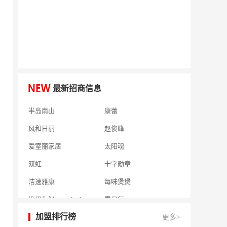
何氏眼科
皂之林
好零友
小褐同学AI智能学习桌
相君电子印章
孃孃出川
微爱帮
谷小肥
OMELEX欧美克斯
鲨鱼皮汽车凹陷修复
最新招商信息
半岛南山
康蕾
风和日丽
赵俊峰
爱室丽家居
太阳魂
双虹
十字勋章
洁速雅康
每味煲煲
橡果生鲜acornfresh
雷风行
七夜猫成人情趣用品
美喜惠
加盟排行榜
更多>
吴山贡鹅
降龙爪爪