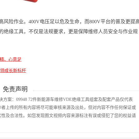
风险作业。400V电压足以危及生命，而800V平台的普及更提
的绝缘工具，不仅是法规要求，更是保障维修人员安全与作业规
艺精、心意足
引领成长新标杆
免责声明
方案：09948 72件新能源车维修VDE绝缘工具组套及配套产品仅代表
作者上传的所有内容将尽可能审核来源及出处，但对内容不作任何保证或
实性及合法性。如您发现图文视频内容来源标注有误或侵犯了您的权益请