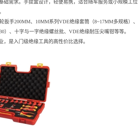
基础需求。手提盒设计，轻便易携，适合随车服务或小规模工位
证。
轮扳手200MM、10MM系列VDE绝缘套筒（8~17MM多规格）、
、TT30）、十字与一字绝缘螺丝批、VDE绝缘耐压尖嘴钳等等。
业，是入门级绝缘工具的高性价比选择。