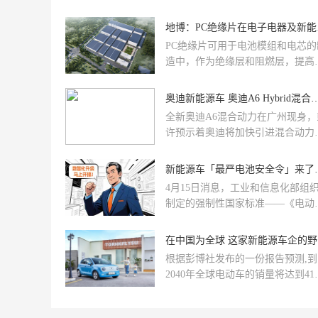
普遍在 400V~500V区间，高端车
是进入800V高压平台，预计未来两
地博：
将有更多车型采用800V甚至更高电
PC绝缘片可用于电池模组和电芯的
的架构。这也意味着，维修与保养
造中，作为绝缘层和阻燃层，提高
节对绝缘工具的依赖日益增强。合
池的安全性能。在电池PACK封装
的绝缘工具不仅是行业规范的要求
程中，PC绝缘片也发挥着重要作用
奥迪新能源车 奥迪A6 Hyb
更是保障作业人员生命安全的关键
旗下现有2大智造基地、8个分公司
全新奥迪A6混合动力在广州现身，
生产和销售规模在国内同行业中处
许预示着奥迪将加快引进混合动力
领先地位。
步伐。全新奥迪A6混合动力版车型
望在年底前亮相，并将在明年初上
新能源车「最严电池安
销售。
4月15日消息，工业和信息化部组
制定的强制性国家标准——《电动
车用动力蓄电池安全要求》
(GB38031-2025)正式发布，将于202
在
年7月1日起施行。
根据彭博社发布的一份报告预测,到
2040年全球电动车的销量将达到410
万辆。而回望国内,尽管2018年以
市总体出现负增长,但是新能源汽车