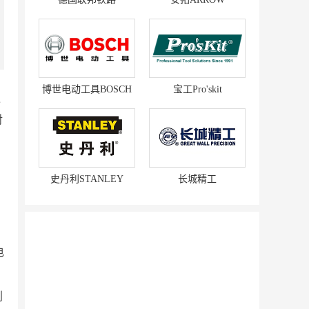
博世电动工具BOSCH
宝工Pro'skit
更
对
史丹利STANLEY
长城精工
。
电
赛强
研祥智能
别
富兰卡
创梦动影