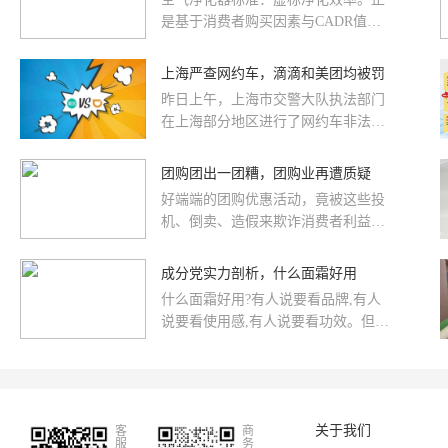
是基于消费者购买因素与CADR值的
关系，CADR值参数造假也成为行业
发展的顽疾。中国消费者协会在2016
上海严查网约车，滴滴和美团均被罚
年9-11月对市场销售的空气净化器开
昨日上午，上海市交警大队执法部门
展的比较试验结果同样显示，瑞士
在上海部分地区进行了网约车非法客
风、布鲁雅尔、莱克、夏普等国际知
运专项整治行动。累积查处37件非法
名品牌均存在参数虚标的情况。空气
客运的案件，其中滴滴和美团居多，
团购团出一团糟，团购业再遭质疑
净化器标准：虚标净化效率在颗粒物
被各罚款10万。
CADR值一项，布鲁雅尔403型空气净
好端端的团购优惠活动，竟被这些投
化器标称值为400，而实测值为362.8;
机、倒卖、造假来欺诈消费者利益的
瑞士风P500
份子利用作为生财工具，还真是叫人
无奈!但这原因出在哪呢?
成分党实力剖析，什么面霜好用
什么面霜好用?有人说要看品牌,有人
说要看使用感,有人说要看功效。但归
根结底,一瓶面霜还是要成分过硬,才
能带来良好的使用感和值得称道的功
效。那么就让本成分党来剖析一番,到
底什么面霜好用。
关于我们
客
商
服
务