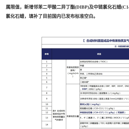
属限值，新增邻苯二甲酸二异丁酯(DIBP)及中链氯化石蜡(C14-C
氯化石蜡，填补了目前国内已发布标准空白。