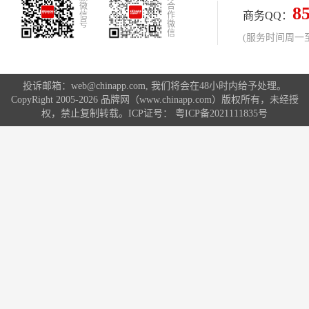
微
合
8
商务QQ：
信
作
号
微
信
(服务时间周一至周
投诉邮箱：web@chinapp.com, 我们将会在48小时内给予处理。
CopyRight 2005-2026 品牌网（www.chinapp.com）版权所有，未经授
权，禁止复制转载。ICP证号：
粤ICP备2021111835号