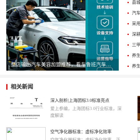
三
整店输出汽车美容加盟推荐，看车鲁班汽车美容如何降低开店门槛
相关新闻
深入剖析|上海团标3.0标准亮点
爱上参编，上海团标3.0行业标准，深
度解读
空气净化器标准：虚标净化效率
空气净化器标准：虚标净化效率。正