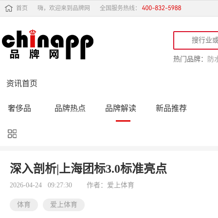
首页
嗨，欢迎来到品牌网
全国服务热线：
热门品牌：
防
资讯首页
奢侈品
品牌热点
品牌解读
新品推荐
品牌黑榜
十大品牌
品牌跟踪
品牌故事
行业动态
品牌专访
品牌动态
活动公告
深入剖析|上海团标3.0标准亮点
品牌导购
专家点评
精彩点评
品牌名人
2026-04-24 09:27:30
作者：爱上体育
体育
爱上体育