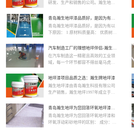
研发、生产和销售的公司。瀚生地坪
漆是一种用于地面保护和装饰的涂
料，广泛应用于工业厂房、仓库、停
青岛瀚生地坪漆品质好，是因为有以下原因：
车场、医院、学校等场所。瀚生地坪
青岛瀚生地坪漆品质好，是因为有以
漆具有耐磨、耐压、防尘、防滑、防
下原因： 1.原材料质量高： 优质树
腐蚀等特性，能够有效延长地面的使
脂：瀚生地坪漆采用了高质量的树脂
用寿命并提升美观度
材料作为主要成分。树脂是地坪漆中
汽车制造工厂的理想地坪伴侣-瀚生地坪漆
起到粘结作用的关键物质，优质的树
在汽车制造这一精密且高效的工业领
脂具有更强的粘结力和更好的化学稳
域，每一个环节都容不得丝毫马虎，
定性，能够与地面基层紧密结合，从
而工厂地面作为承载一切生产活动的
而表现出较高的附着力。 高性能固化
基础，其品质至关重要。 瀚生地坪
地坪漆项目品质之选：瀚生牌地坪漆
剂：固化剂的选择和使用对地坪漆的
漆，以卓越性能脱颖而出，成为众多
性能至关重要。如果使用了高性能的
瀚生地坪漆由青岛瀚生科技有限公司
汽车制造工厂的信赖之选。 瀚生地坪
固化剂，能够与树脂充分反应，形成
生产销售，瀚生地坪1997年成立于青
漆针对汽车制造环境的严苛要求，量
坚固的三维网状结构，提高地坪漆的
岛崂山区，是国内较早从事地坪材料
身定制了专业的解决方案。 瀚生地漆
硬度、耐磨性和附着力。 2.先进的生
生产的厂家.以下是对瀚生地坪漆的具
青岛瀚生地坪为您回答环氧地坪漆和环氧浮动彩砂地坪有什么区别
坪底漆具有出色的渗透力，能够深入
产工艺：
体介绍： 产品系列 包括环氧自流平
混凝土基层，形成稳固的粘结，为后
青岛瀚生地坪为您回答环氧地坪漆和
地坪、环氧防静电地坪、环氧砂浆平
续涂层打下坚实基础。
环氧浮动彩砂地坪的区别： 成分：
涂地坪、环氧彩砂地坪、环氧防滑地
瀚生环氧地坪漆：主要成分为环氧树
坪、环氧防腐地坪、环氧防静电自流