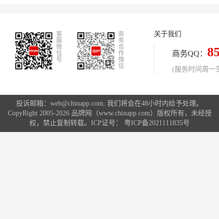
脂、颜料、填料、助剂、固化剂等。
平地坪、环氧复古地坪、超耐磨地
瀚生环氧浮动彩砂：以环氧树脂为主
坪、微珠环氧地坪，地下停车场地
要粘结剂，加入彩色浮动彩砂、固化
坪，车库地坪，无振动止滑坡道等。
关于我们
客
剂及其他助剂制成。 性能特点： 瀚
商
服
务
生环氧地坪漆：具有良好的耐磨性、
微
合
8
商务QQ：
信
作
耐腐蚀性、耐水性，能形成平整、光
号
微
信
滑的涂层，有一定的弹性和抗冲击
(服务时间周一至周
性。 瀚生环氧浮动彩砂：其核心优
势，色彩丰富时尚大气，立体美观，
硬度高耐磨损，高端气质，装饰性较
投诉邮箱：web@chinapp.com, 我们将会在48小时内给予处理。
强。
CopyRight 2005-2026 品牌网（www.chinapp.com）版权所有，未经授
权，禁止复制转载。ICP证号：
粤ICP备2021111835号