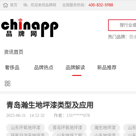
首页
嗨，欢迎来到品牌网
全国服务热线：
热门品牌：
防
资讯首页
奢侈品
品牌热点
品牌解读
新品推荐
品牌黑榜
十大品牌
品牌跟踪
品牌故事
行业动态
品牌专访
品牌动态
活动公告
青岛瀚生地坪漆类型及应用
品牌导购
专家点评
精彩点评
品牌名人
2025-06-11 14:52:32
作者：131*****078
山东环氧地坪漆
青岛环氧地坪漆
瀚生地坪漆
山
环氧自流平地坪漆
山东地坪工程
山东地坪漆
山