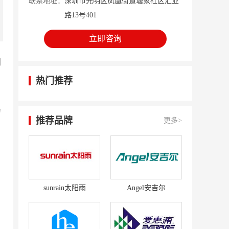
联系地址：
深圳市光明区凤凰街道塘家社区汇业
路13号401
立即咨询
问
热门推荐
为
推荐品牌
更多>
sunrain太阳雨
Angel安吉尔