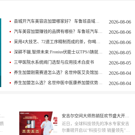
县城开汽车美容店加盟哪家好？ 车鲁班县域开店优势解析
2026-08-06
汽车美容加盟赚钱的品牌有哪些？车鲁班汽车美容门店盈利逻辑解析
2026-08-06
采用4大技艺、72道工序精制而成的茶，你喝过吗？
2026-08-06
深耕不辍,智焊未来:Fronius伏能士以TPS/i铸就焊接智能化里程碑
2026-08-05
三甲医院水系统阀门选型与应用技术白皮书
2026-08-05
养生加盟刚需赛道怎么选？名世仲医艾灸馆加盟实力详解
2026-08-04
养生加盟怎么选？名世仲医中医康养加盟优势全解析
2026-08-04
安吉尔空间大师：全方位覆盖，以“小体积”让家实现用水自由
安吉尔空间大师热销狂欢节盛大开启，品质家庭净水触手可及
质
近日，全球科技领先的净水专家安吉
安
尔重磅开启以“科技引领 销量领先”为