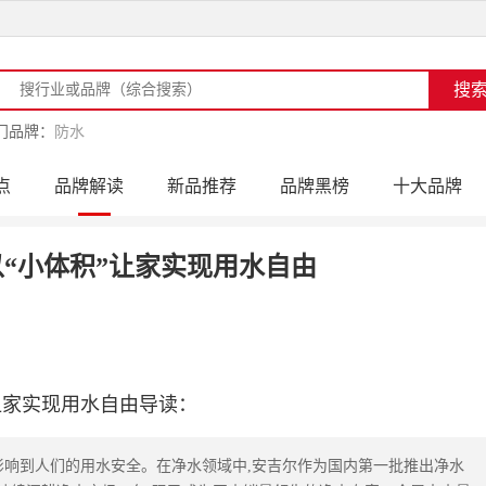
门品牌：
防水
点
品牌解读
新品推荐
品牌黑榜
十大品牌
访
品牌动态
活动公告
品牌导购
专家点评
“小体积”让家实现用水自由
让家实现用水自由导读：
影响到人们的用水安全。在净水领域中,安吉尔作为国内第一批推出净水