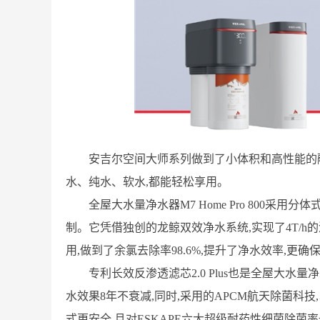
安吉尔空间大师系列做到了小体积和高性能的
水、纯水、软水,都能轻松享用。
全屋大水量净水器M7 Home Pro 800采
制。它凭借独创的龙鲸双效净水系统,实现了4T/h
用,做到了余氯去除率98.6%,提升了净水效率,更
专利长效反渗透滤芯2.0 Plus也是全屋大水量净水
水效果8年不衰减,同时,采用的APCM航天除菌科
式更安全,且对ESKAPE六大超级耐药性细菌除菌率也