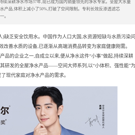
,持续深耕净水市场37年,现已成为国内销量领先的净水专家。全屋大水量
全屋净水产品,体积上减小了50%,打破了空间限制。专利长效反渗透滤芯
之一。
0亿人)缺乏安全饮用水。中国作为人口大国,水资源短缺与水质污染
效改善水质的设备,已逐渐从高端消费品转变为家庭健康刚需。
产品的企业之一,自成立以来,便从净水这件“小事”做起,持续深耕
。其研发的全屋净水产品——空间大师系列,以“小体积、强性能”
足了现代家庭对净水产品的需求。