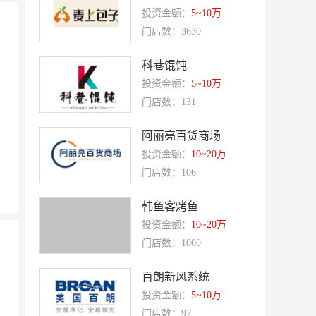
投资金额：
5~10万
优美滋
西堤牛排
门店数：3630
斗牛士牛排
绿茵阁
科巷馄饨
赛强
研祥智能
投资金额：
5~10万
富兰卡
创梦动影
门店数：131
何氏眼科
皂之林
阿丽亮百货商场
好零友
小褐同学AI智能学习桌
投资金额：
10~20万
相君电子印章
孃孃出川
门店数：106
微爱帮
谷小肥
韩鱼客烤鱼
OMELEX欧美克斯
鲨鱼皮汽车凹陷修复
投资金额：
10~20万
半岛南山
康蕾
门店数：1000
风和日丽
赵俊峰
百朗新风系统
爱室丽家居
太阳魂
投资金额：
5~10万
门店数：97
双虹
十字勋章