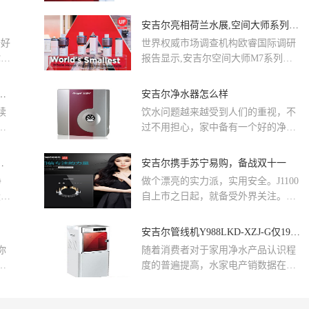
第
主题的空间大师热销狂欢节。值此安
立
吉尔空间大师上市、热销一周年之
安吉尔亮相荷兰水展,空间大师系列全屋净水获欧睿国际权威认证
续深
际，即日起至5月12日，安吉尔在“政
备好
世界权威市场调查机构欧睿国际调研
量领
企双补”优惠政策的基础上加码多重壕
你正
报告显示,安吉尔空间大师M7系列和
礼，回馈广大新老用户的支持与信
以
全屋Mini软水机零售量在2024年中国
比
任，为更多家庭带来健康、舒适的全
大陆市场的占有率分别为18%和13%,
，安吉尔实现销量声量双丰收
安吉尔净水器怎么样
%,
屋净水生活体验。
获得全国中央净水机和中央软水机行
滤
续
饮水问题越来越受到人们的重视，不
业销量第一。两项“行业销量第一”荣
。
过不用担心，家中备有一个好的净水
誉的背后是安吉尔基于用户需求进行
、
器是很必要的。安吉尔这个品牌大家
了颠覆式科技创新。从“中国创新”走
成
可能经常听到，其主导产品为安吉...
尔净水设计师联盟正式成立
安吉尔携手苏宁易购，备战双十一
向“世界领先”,安吉尔以“全球科技领
近
先的净水专家”为战略方向,将用户需
净
做个漂亮的实力派，实用安全。J1100
求作为创新起点,不断提升竞争力。
设计
自上市之日起，就备受外界关注。时
功
净水
尚的外观，精致小巧机身，“一脉相
，
力
承”的设计风格，简直是安吉尔众多净
安吉尔管线机Y988LKD-XZJ-G仅1998元
心
水精品中的“黑马王子”。本次与苏宁
你
随着消费者对于家用净水产品认识程
计
易购携手，安吉尔诚意十足，五折优
出
度的普遍提高，水家电产销数据在近
设
惠不说，预付定金99元，成功付尾
会
几年一直保持逐年增长态势。作为国
装
款，还有三重大礼相赠。偏爱净水的
.
内比较早创建饮水设备研究与开
、
你，还在等什么，错过，就真的错过