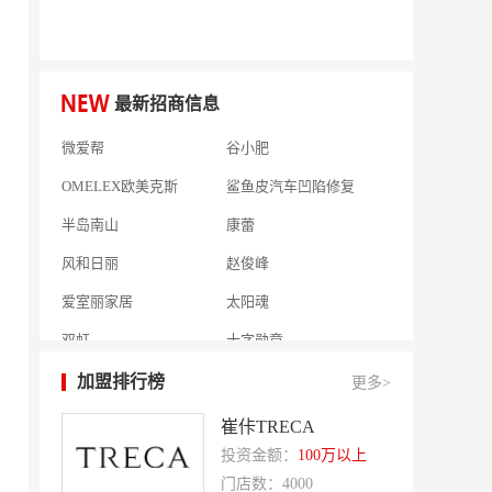
何氏眼科
皂之林
好零友
小褐同学AI智能学习桌
相君电子印章
孃孃出川
最新招商信息
微爱帮
谷小肥
OMELEX欧美克斯
鲨鱼皮汽车凹陷修复
半岛南山
康蕾
风和日丽
赵俊峰
爱室丽家居
太阳魂
双虹
十字勋章
洁速雅康
每味煲煲
加盟排行榜
更多>
橡果生鲜acornfresh
雷风行
崔佧TRECA
七夜猫成人情趣用品
美喜惠
投资金额：
100万以上
吴山贡鹅
降龙爪爪
门店数：4000