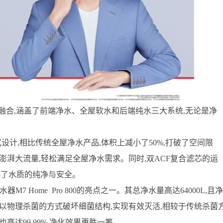
融合,涵盖了前端净水、全屋软水和后端纯水三大系统,无论是净
用分体式设计,相比传统全屋净水产品,体积上减小了50%,打破了空间限
的澎湃大流量,轻松满足全屋净水需求。同时,双ACF复合滤芯的运
确保了水质的纯净与安全。
器M7 Home Pro 800的亮点之一。其总净水量高达64000L,且净
技,以物理杀菌的方式破坏细菌结构,实现有效灭活,相较于传统杀菌
高达99.99%,净化效果更胜一筹。