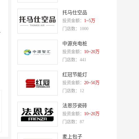
盛香亭热卤
喜姐的炸串
托马仕空品
霍希尼原子灰
五香居
投资金额：
1~5万
夸父炸串
廖记棒棒鸡
门店数：1000
水
东方既白
提香坊
中源充电桩
和府捞面
嘉和一品
投资金额：
10~20万
门店数：441
永和大王
可斯贝莉
童话王子蛋糕
大米先生
红冠节能灯
乡村基
老乡鸡
投资金额：
20~50万
门店数：12
郭淑芬鲜切牛肉自助
月满大江千层肚火锅
巴贝拉
提姆队长零食
法恩莎瓷砖
投资金额：
10~20万
蓝塔蛋糕
赵一鸣零食
门店数：87
欧培拉
憬黎公寓酒店
Quest公寓酒店
夏芝朵
麦上包子