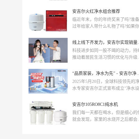
全。在净水领域中,安吉尔作为国内
一批推出净水产品的企业之一,自成
安吉尔火红净水组合推荐
以来,便从净水这件“小事”做起,持
临近年末，你的年终奖来了吗?准
耕净水市场37年,现已成为国内销
过年给家人带什么礼物了吗?如果
先的净水专家。全屋大水量净水器
在为这事儿纠结的话，小编倒是可
M7HomePro800采用分体式设计,相
提供点建议，送什么都不如送健...
线上线下齐发力
传统全屋净水产品,体积上减小了50
打破了空间限制。专利长效反渗透
科技进步如同一股不竭的动力，持
芯2.0Plus也是全屋大水量净水器
推动着居民生活习惯的优化与升级
M7Home Pro800的亮点之一。
在这个过程中，那些能够直观感受
触动人心并引发共鸣的营销方式，
“品质家装，净水为先” - 安吉
为了连接科技与大众生活的桥梁。
2025年5月20日，全球科技领先的
期，全球科技领先的净水专家安吉
水专家安吉尔正式宣布成立“净水
尔，通过一系列线上线下活动，成
师联盟”。该联盟依托安吉尔37年
地将“好产品”与“好营销”紧密结合
技术创新积淀，联合全国顶尖设计
安吉尔105RO8C1纯水机
掀起了一场家庭净水的全新革命。
量，以“品质家装，净水为先”为核
我们每一天都在喝水，但是细心的
理念，旨在推动净水科技与家居设
就会发现，家里的水烧开之后都会
的深度融合。安吉尔不仅希望激发
现沉淀物，长期饮用这样的水，将
计师的空间表达力，也期待借助家
对我们的身体构成一定的伤害。这..
设计创意，为消费者构建更加全面