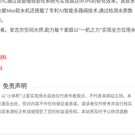
.6%,通过双驱增效软化系统可实现高达99.8%的软化效率。其软水
,全屋Mini软水机还搭载了专利AI智能多路阀技术,通过检测水质数
率。
者。安吉尔空间大师,助力每个家庭以“一机之力”实现全方位‌用
材料
料
免责声明
以“小体积”让家实现用水自由仅代表作者观点，不代表本网站立场。本
来源及出处，但对内容不作任何保证或承诺。请读者仅作参考并自行核实
内容来源标注有误或侵犯了您的权益请告知，本站将及时予以修改或删