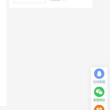
洁速雅康
每味煲煲
橡果生鲜acornfresh
雷风行
七夜猫成人情趣用品
美喜惠
吴山贡鹅
降龙爪爪
盛香亭热卤
喜姐的炸串
霍希尼原子灰
五香居
夸父炸串
廖记棒棒鸡
东方既白
提香坊
和府捞面
嘉和一品
在线客服
永和大王
可斯贝莉
童话王子蛋糕
大米先生
客服微信
乡村基
老乡鸡