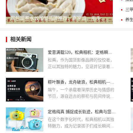
三
现包现煮水饺加盟品牌推荐：喜家湾，用手工鲜味儿打开创业新思路
相关新闻
爱意满载520，松典相机：定格瞬间，浪漫永恒
松典，作为国货影像品牌的佼佼者，
正以其独特的魅力，见证并记录着双
向奔赴的爱情旅程。松典相机，以其
卓越的影像技术和匠心独运的设计，
粽叶飘香，龙舟破浪，松典相机——定格家的美好安康时光
成为了传递情感的最佳媒介。选择松
端午，一个承载着深厚历史与情感的
典，就是选择了一份超越物质的情感
节日，源自远古的祭祀与民间传说，
寄托，让这份心意好礼成为彼此生命
流传至今。追溯其源，端午最初与古
中不可或缺的珍贵记忆。爱意绽放，
人夏季驱邪防疫的习俗紧密相连，但
定格纯真 捕捉成长轨迹，松典与您携手守护童趣时光
定格永恒当520的脚步悄然临近，松
最为人所熟知的，莫过于对伟大爱国
典相机成为了营造浪漫氛围、记录珍
在这个数字化时代，松典相机以其独
诗人屈原的纪念。时至今日，端午节
贵时刻的最佳伴侣。
特魅力，成为记录孩子们成长瞬间的
已成为全球华人共庆的节日，既是对
首选。国货之光，不止于童趣，全家