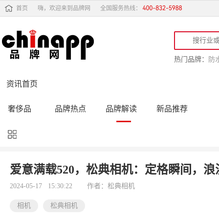
首页
嗨，欢迎来到品牌网
全国服务热线：
热门品牌：
防
资讯首页
奢侈品
品牌热点
品牌解读
新品推荐
品牌黑榜
十大品牌
品牌跟踪
品牌故事
行业动态
品牌专访
品牌动态
活动公告
爱意满载520，松典相机：定格瞬间，浪
品牌导购
专家点评
精彩点评
品牌名人
2024-05-17 15:30:22
作者：松典相机
相机
松典相机