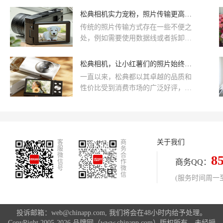
历史的缅怀，也是对家国情怀的传
共享的视觉盛宴松典作为国货影像品
松典相机实力宠粉，照片传输更高效更便捷
承。在这个粽叶包裹着温情，龙舟划
牌的佼佼者，其产品线远不止于儿童
破水面的季节里，松典相机，作为国
传统的照片传输方式存在一些不便之
相机。松典深知，技术革新和产品迭
货影像品牌中的佼佼者，致力于记录
处，例如需要使用数据线或者拆卸存
代的意义在于更好地服务于每位用
下每一个家庭团聚的温馨瞬间，让这
储卡与电脑进行传输，操作繁琐且容
户，记录生活美好，传递温情记忆。
份记忆伴随着粽香，历久弥新。
易出现数据传输中断的情况。这种方
松典相机，让小红薯们的照片始终颜值在线
在这个儿童节，让我们携手松典，共
式不仅浪费了用户的时间，还可能导
同见证并珍藏孩子们纯真时光中的每
一直以来，松典都以其卓越的品质和
致照片丢失或损坏，给用户带来了很
一次微笑，每一份好奇，以及那些只
性价比受到消费市场的广泛好评，公
大的困扰。而松典相机采用了一种全
属于童年的无价记忆。
司获得多项国家权威机构认证，如
新的智能化照片传输方式，极大地改
ISO9001认证、BSCI认证等，2014年
善了传统方式的不足之处。
至2023年间获得多项质量荣誉，并在
2022年获得高新技术企业证书。
关于我们
客
商
服
务
微
合
8
商务QQ：
信
作
号
微
信
(服务时间周一至周
投诉邮箱：web@chinapp.com, 我们将会在48小时内给予处理。
CopyRight 2005-2026 品牌网（www.chinapp.com）版权所有，未经授