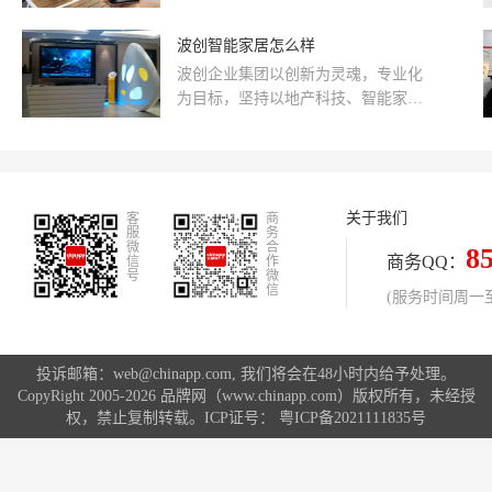
忘带钥匙而烦恼，不再担心遥控器找
不到，不用再为复杂的设备不会操控
波创智能家居怎么样
而烦恼，语音操控可以解决许多问
波创企业集团以创新为灵魂，专业化
题。
为目标，坚持以地产科技、智能家居
为产业方向，在“做专、做精、做到最
好”的企业发展道路上快速、稳定的推
进，朝着专业化研发，专业化制造、
专业化营销的企业集团发展。波创企
关于我们
客
业集团致力于成为中国最大、国际知
商
服
务
名的家居智能化、小区智能化产品制
微
合
8
商务QQ：
信
作
造商及方案提供商。
号
微
信
(服务时间周一至周
投诉邮箱：web@chinapp.com, 我们将会在48小时内给予处理。
CopyRight 2005-2026 品牌网（www.chinapp.com）版权所有，未经授
权，禁止复制转载。ICP证号：
粤ICP备2021111835号