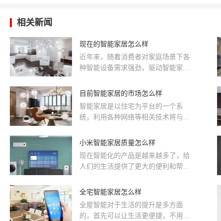
相关新闻
现在的智能家居怎么样
近年来，随着消费者对家庭场景下各
种智能设备需求强劲，驱动智能家居
成为消费科技领域重要市场之一。我
国用户规模以及人们生活质量日益提
目前智能家居的市场怎么样
升，对居住环境也将越来越高，对个
智能家居是以住宅为平台的一个系
性化、智能化的智慧家庭生活青睐有
统，利用各种网络等相关技术将与家
加，使之成为全球重要的智能家居市
居生活有关的各种家居用品作为子系
场。
统连接在一起。例如：智能灯光、电
小米智能家居质量怎么样
动窗帘、智能扫地机、智能门锁、智
现在智能化的产品是越来越多了，给
能门铃、智能摄像头、新风系统、背
人们的生活提供了更大的便利和帮
景音乐系统、智能控制板、智能马
助，那么人们在进行选择的时候，也
桶、智能晾衣架等。
是应该选择出来好的产品才行。
全宅智能家居怎么样
全屋智能对于生活的提升是多方面
的，首先可以让生活更便捷，不用为