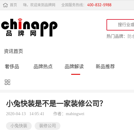
首页
嗨，欢迎来到品牌网
全国服务热线：
热门品牌：
防
资讯首页
奢侈品
品牌热点
品牌解读
新品推荐
品牌黑榜
十大品牌
品牌跟踪
品牌故事
行业动态
品牌专访
品牌动态
活动公告
小兔快装是不是一家装修公司？
品牌导购
专家点评
精彩点评
品牌名人
2020-04-13 14:05:41
作者：mabingwei
小兔快装
装修公司