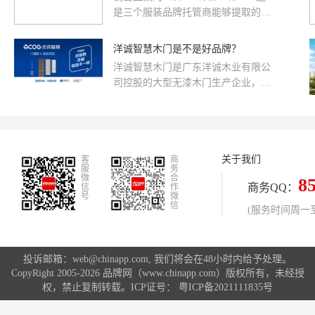
样的标准，
是三个服装品牌托管商能够提取的佣
金。王政，原负责某知名服装品牌的
北京地区代理，现在则专职托管某服
洋诚智慧木门是不是好品牌？
装品牌在北京
洋诚智慧木门是广东洋诚木业有限公
司控股的大型无漆木门生产企业，也
是国家规划布局内重点的木门制造企
业。
关于我们
客
商
服
务
微
合
8
商务QQ：
信
作
号
微
信
(服务时间周一至周
投诉邮箱：web@chinapp.com, 我们将会在48小时内给予处理。
CopyRight 2005-2026 品牌网（www.chinapp.com）版权所有，未经授
权，禁止复制转载。ICP证号：
粤ICP备2021111835号