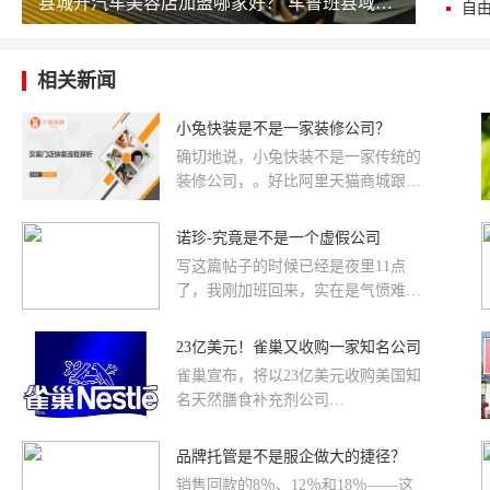
县城开汽车美容店加盟哪家好？ 车鲁班县域开店优势解析
自
相关新闻
小兔快装是不是一家装修公司？
确切地说，小兔快装不是一家传统的
装修公司，。好比阿里天猫商城跟传
统线下百货商场也是两码事。如此，
也就能理解了为什么在整体装修市场
诺珍-究竟是不是一个虚假公司
寒冬的情况下，小兔快装的年复合增
写这篇帖子的时候已经是夜里11点
长率却依然在300%以上。
了，我刚加班回来，实在是气愤难
平。先质问一声中国的企业都怎么
了？中国企业的良心都哪里去了？为
23亿美元！雀巢又收购一家知名公司
什么连这种老弱和婴幼儿的健康食品
雀巢宣布，将以23亿美元收购美国知
都拿来赚黑心钱呢？？？“牛初乳”这
名天然膳食补充剂公司
种一般是体弱人群和宝宝为了提高免
AtriumInnovations（以下简称
疫吃的东西，怎么能造假呢？？？或
Atrium）。该交易预计将于明年第一
品牌托管是不是服企做大的捷径？
许说“造假”过分了，因为我并不能说
季度完成。
明什么是“真”的牛初乳，应该是什么
销售回款的8％、12％和18％——这