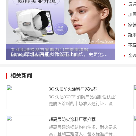
斯
​Bitmoji摩玑AI智能图像仪不止面诊，更是运营王牌
相关新闻
3C 认证防火涂料厂家推荐
3C 认证(CCCF 消防产品强制性认证)
是防火涂料的市场准入通行证，没有
有效 3C 认证的防火涂料属于违规产
品，严禁用于工程建设。本文详解 3C
超高层防火涂料厂家推荐
认证的重要性，并推荐持正规 3C 认
超高层建筑钢结构构件多、耐火要求
证的专业厂家。
高，且施工难度大、验收标准严苛，