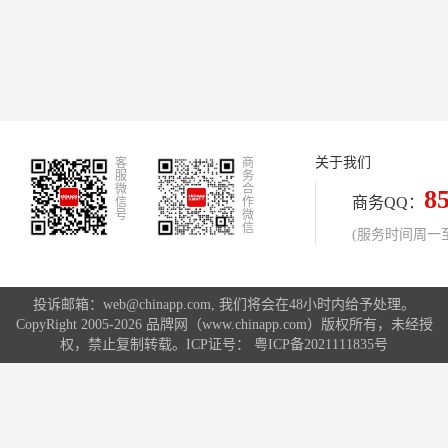
关于我们
客
商
服
务
微
合
8
商务QQ：
信
作
号
微
信
(服务时间周一至周
投诉邮箱：web@chinapp.com, 我们将会在48小时内给予处理。
CopyRight 2005-2026 品牌网（www.chinapp.com）版权所有，未经授
权，禁止复制转载。ICP证号：
粤ICP备2021111835号