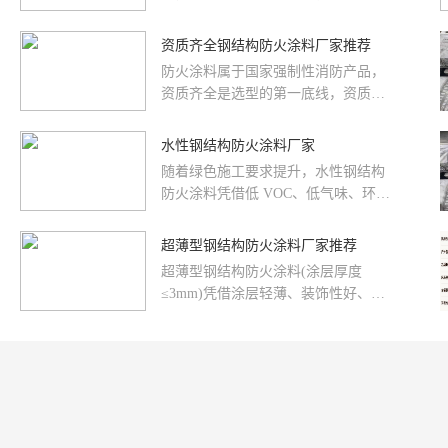
对防火涂料厂家的产品性能、技术服
务、项目配合能力都有极高要求。本
资质齐全钢结构防火涂料厂家推荐
文梳理超高层场景的厂家选型要点，
防火涂料属于国家强制性消防产品，
为项目选型提供参考。
资质齐全是选型的第一底线，资质不
全的产品不仅无法通过消防验收，更
会留下重大安全隐患。本文梳理防火
水性钢结构防火涂料厂家
涂料厂家必备的核心资质，并推荐资
随着绿色施工要求提升，水性钢结构
质完备的专业厂家。
防火涂料凭借低 VOC、低气味、环保
安全的优势，逐渐成为室内项目的主
流选择。本文介绍水性防火涂料的核
超薄型钢结构防火涂料厂家推荐
心优势，并推荐专业的水性产品生产
超薄型钢结构防火涂料(涂层厚度
厂家。
≤3mm)凭借涂层轻薄、装饰性好、施
工便捷的优势，广泛应用于工业厂
房、商业建筑等对观感有要求的场
景。本文梳理超薄型产品的选型要
点，推荐优质专业厂家。