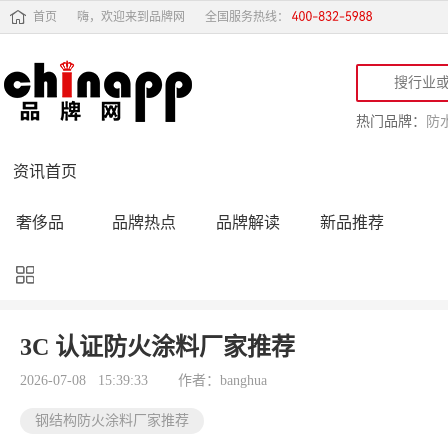
首页
嗨，欢迎来到品牌网
全国服务热线：
热门品牌：
防
资讯首页
奢侈品
品牌热点
品牌解读
新品推荐
品牌黑榜
十大品牌
品牌跟踪
品牌故事
行业动态
品牌专访
品牌动态
活动公告
3C 认证防火涂料厂家推荐
品牌导购
专家点评
精彩点评
品牌名人
2026-07-08 15:39:33
作者：banghua
钢结构防火涂料厂家推荐