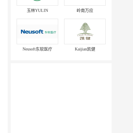
玉林YULIN
岭南万应
Neusoft东软医疗
Kaijian凯健
赛强
研祥智能
富兰卡
创梦动影
何氏眼科
皂之林
好零友
小褐同学AI智能学习桌