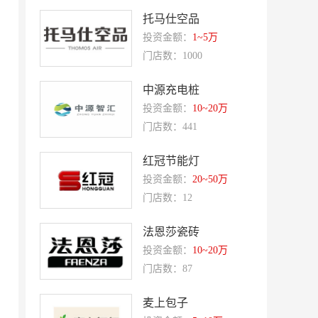
夸父炸串
廖记棒棒鸡
托马仕空品
东方既白
提香坊
投资金额：
1~5万
门店数：1000
和府捞面
嘉和一品
永和大王
可斯贝莉
中源充电桩
投资金额：
10~20万
童话王子蛋糕
大米先生
门店数：441
乡村基
老乡鸡
郭淑芬鲜切牛肉自助
月满大江千层肚火锅
红冠节能灯
投资金额：
20~50万
巴贝拉
提姆队长零食
门店数：12
蓝塔蛋糕
赵一鸣零食
法恩莎瓷砖
欧培拉
憬黎公寓酒店
投资金额：
10~20万
Quest公寓酒店
夏芝朵
门店数：87
优美滋
西堤牛排
麦上包子
斗牛士牛排
绿茵阁