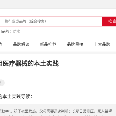
门品牌：
防水
点
品牌解读
新品推荐
品牌黑榜
十大品牌
访
品牌动态
活动公告
品牌导购
专家点评
用医疗器械的本土实践
械
的本土实践导读：
康数字”。孩子夜里发热，父母需要迅速判断；长辈日常测压，家人希望