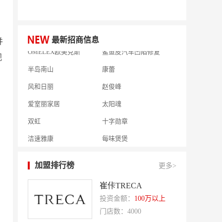
相君电子印章
孃孃出川
微爱帮
谷小肥
OMELEX欧美克斯
鲨鱼皮汽车凹陷修复
最新招商信息
并
半岛南山
康蕾
观
风和日丽
赵俊峰
爱室丽家居
太阳魂
双虹
十字勋章
洁速雅康
每味煲煲
橡果生鲜acornfresh
雷风行
七夜猫成人情趣用品
美喜惠
加盟排行榜
更多>
吴山贡鹅
降龙爪爪
崔佧TRECA
盛香亭热卤
喜姐的炸串
投资金额：
100万以上
门店数：4000
霍希尼原子灰
五香居