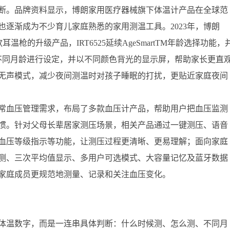
断。品牌资料显示，博朗家用医疗器械旗下体温计产品在全球范
逐渐成为不少育儿家庭熟悉的家用测温工具。2023年，博朗
温枪的升级产品，IRT6525延续AgeSmartTM年龄选择功能，
根据不同月龄进行设定，并以不同颜色背光的显示屏，帮助家长更直
与无声模式，减少夜间测温时对孩子睡眠的打扰，更贴近家庭夜间
常血压管理需求，布局了多款血压计产品，帮助用户把血压监测
惯。针对父母长辈居家测压场景，相关产品通过一键测压、语音
血压等级指示等功能，让测压过程更清晰、更易理解；面向家庭
测、三次平均值显示、多用户可选模式、大容量记忆及蓝牙数据
家庭成员更规范地测量、记录和关注血压变化。
体温数字，而是一连串具体判断：什么时候测、怎么测、不同月