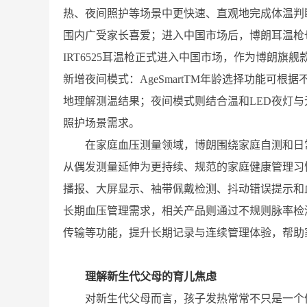
热、夜间照护等场景中更快速、直观地完成体温判
围内广受家长喜爱；进入中国市场后，博朗耳温枪也
IRT6525耳温枪正式进入中国市场，作为博朗旗舰款耳
新增夜间模式：AgeSmartTM年龄选择功能可
地理解测温结果；夜间模式则结合温和LED夜灯
照护场景需求。
在家庭血压测量领域，博朗围绕家庭自测和日
从偶发测量延伸为更持续、规范的家庭健康管理习
播报、大屏显示、袖带佩戴检测、抖动错误提示和
长期血压管理需求，相关产品则通过不规则脉率检
传输等功能，提升长期记录与连续管理体验，帮助
理解新生代父母的育儿焦虑
对新生代父母而言，孩子发热常常不只是一个