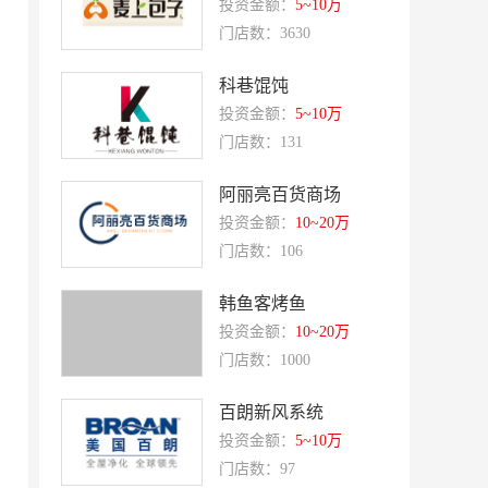
投资金额：
5~10万
赛强
研祥智能
门店数：3630
富兰卡
创梦动影
科巷馄饨
何氏眼科
皂之林
投资金额：
5~10万
好零友
小褐同学AI智能学习桌
门店数：131
相君电子印章
孃孃出川
阿丽亮百货商场
微爱帮
谷小肥
投资金额：
10~20万
门店数：106
OMELEX欧美克斯
鲨鱼皮汽车凹陷修复
半岛南山
康蕾
韩鱼客烤鱼
风和日丽
赵俊峰
投资金额：
10~20万
门店数：1000
爱室丽家居
太阳魂
双虹
十字勋章
百朗新风系统
投资金额：
5~10万
洁速雅康
每味煲煲
门店数：97
橡果生鲜acornfresh
雷风行