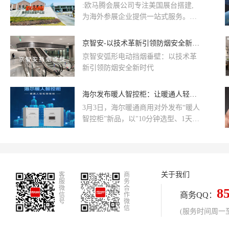
:欧马腾会展公司专注美国展台搭建,
人员可远程获取设备数据，提前预判
为海外参展企业提供一站式服务。欧
故障隐患，实现从被动维修到主动维
马腾凭借“科技创新”和“匠心精神”双
护的转变。这些材料创新让止回阀在
动力引擎引领会展业智慧升级,打造全
京智安-以技术革新引领防烟安全新时代
恶劣工况下依然保持稳定运行，为流
球数字会展领先智慧会展平台,立志成
体系统的安全保驾护航。这些新应用
‍‌​​‌‌​‌​‍‌​​​‌‌​​‍‌​​​‌​‌​‍‌​​‌​​‌​‍‌​‌‌​​​​‍‌​‌‌​‌‌​‍‌​‌‌​‌​​‍‌​​‌‌‌​‌‍‌​​​​‌‌‌‍‌​​​‌​​‌‍‌​​‌​‌​​‍‌​‌‌‌​​​‍‌​​‌​​​​‍‌​‌‌​​‌‌‍‌​​​‌‌‌‌‍‌​​‌‌‌‌​‍‌​​​‌​‌‌‍‌​​‌​​​‌‍‌​​​‌​‌​京智安弧形电动挡烟垂壁：以技术革
为数字会展科技时代的运营专家。
场景进一步凸显了止回阀性能升级的
新引领防烟安全新时代
必要性与重要性。
海尔发布暖人智控柜：让暖通人轻松做智控
3月3日，海尔暖通商用对外发布“暖人
智控柜”新品，以"10分钟选型、1天交
付、AI节能15%、100%品牌兼容"为
核心，专为2-3台主机机房场景推出标
配套餐，也可自由选配组合，实现0
调试即插即用，彻底重构智控交付模
关于我们
客
式，让暖通人轻松做智控，为用户升
商
服
务
级简单快捷、安全高效的智慧建筑体
微
合
8
商务QQ：
信
作
验。
号
微
信
(服务时间周一至周