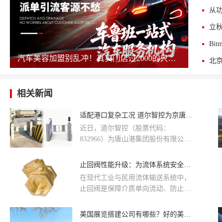
汽车美容加盟别乱冲！真实门店过2000的只剩这几家，其余慎碰！
相关新闻
适配港口复杂工况 道尔智控为京唐港二公司搭建安全通行体系
近日，道尔智控（股票代码：
832966）为唐山港集团股份有限公司
第二港埠公司（简称“京唐港二公
司”）一区、四区、九区量身打造内部
止回阀性能升级：为流体系统安全运行再加一道 “防护锁”
人员通行管理系统，部署简三+循系
在现代工业与民用流体输送系统中，
列道闸及6653C摆闸设备，凭借稳定
止回阀是保障介质单向流动、防止回
可靠的硬件产品与精细化管理能力，
流的关键设备。新一代止回阀通过流
为港区筑牢内部安全通行防线。
体力学优化设计，大幅提升了响应速
美国展览搭建公司有哪些？好的美国展览搭建公司推荐
度与密封性。通过物联网技术，运维