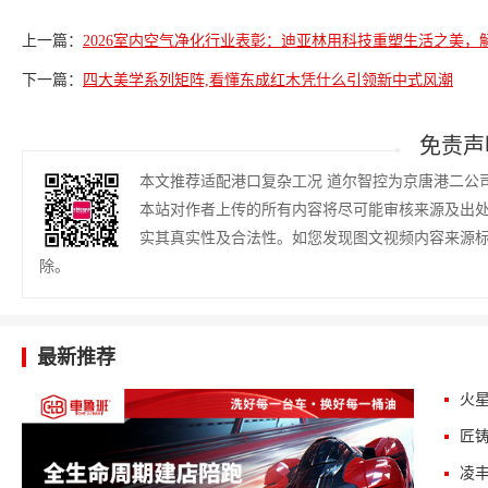
上一篇：
2026室内空气净化行业表彰：迪亚林用科技重塑生活之美，
下一篇：
四大美学系列矩阵,看懂东成红木凭什么引领新中式风潮
免责声
本文推荐适配港口复杂工况 道尔智控为京唐港二公
本站对作者上传的所有内容将尽可能审核来源及出
实其真实性及合法性。如您发现图文视频内容来源
除。
最新推荐
火星
匠