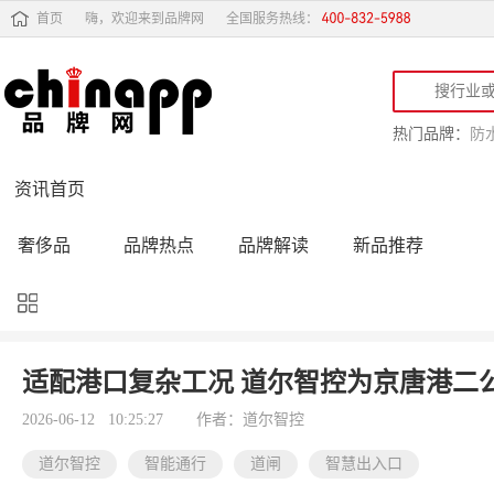
首页
嗨，欢迎来到品牌网
全国服务热线：
热门品牌：
防
资讯首页
奢侈品
品牌热点
品牌解读
新品推荐
品牌黑榜
十大品牌
品牌跟踪
品牌故事
行业动态
品牌专访
品牌动态
活动公告
适配港口复杂工况 道尔智控为京唐港二
品牌导购
专家点评
精彩点评
品牌名人
2026-06-12 10:25:27
作者：道尔智控
道尔智控
智能通行
道闸
智慧出入口