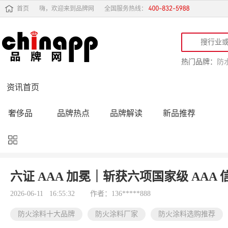
首页
嗨，欢迎来到品牌网
全国服务热线：
热门品牌：
防
资讯首页
奢侈品
品牌热点
品牌解读
新品推荐
品牌黑榜
十大品牌
品牌跟踪
品牌故事
行业动态
品牌专访
品牌动态
活动公告
六证 AAA 加冕｜斩获六项国家级 AA
品牌导购
专家点评
精彩点评
品牌名人
2026-06-11 16:55:32
作者：136*****888
防火涂料十大品牌
防火涂料厂家
防火涂料选购推荐