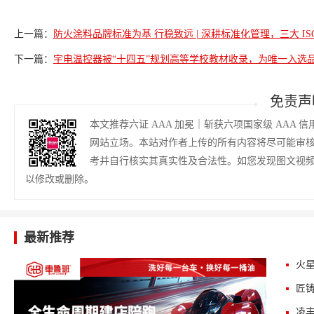
上一篇：
防火涂料品牌标准为基 行稳致远 | 深耕标准化管理，三大 I
下一篇：
宇电温控器被“十四五”规划高等学校教材收录，为唯一入选
免责声
本文推荐六证 AAA 加冕｜斩获六项国家级 AAA
网站立场。本站对作者上传的所有内容将尽可能审
考并自行核实其真实性及合法性。如您发现图文视
以修改或删除。
最新推荐
火星
匠