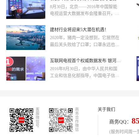
业、重合同守信用 AAA 企业、企业
8月30日，北京——2016年中国智能
信用 AAA 企业六项 AAA 权威信用资
电视运营大数据发布会隆重召开。腾
质。 六项全品类 AAA 评级同步落
讯视频客厅产品部总经理赵罡出席发
地，是国内权威信用机构从资信实
布会发表主题演讲，并与政府领导、
建材行业将迎来5大潜在机遇！
力、契约履约、产品质量、客户服
协会专家、广告人士、视频内容运营
2020年，猪肉一定没想到，它居然在
务、合规经营、综合信用六大维度对
商、牌照方、应用开发商等行业人
最后关头败给了口罩；口罩永远也没
企业的全面认可，叠加往期多项行业
士，探讨大屏强势崛起的背景下如何
有想到，自己居然成了年货；新衣服
荣誉，进一步夯实企业全国性信用品
布局互联网电视(OTT)。
永远也没有想到，自己败给了睡衣。
牌地位。
互联网电视首个权威数据发布 银河·奇异果斩获六项大奖
没有了阖家欢乐，每天的日常都是对
2016年8月30日，由中华人民共和国
疫情地图上那片近乎黑色的荆楚大地
工业和信息化部指导，中国电子信息
无限的牵挂。至亲的家人，亲密的伙
行业联合会与奥维云网(AVC)、勾正
伴，不断攀升、触目惊心的数字，一
数据联合主办的“中国智能电视运营大
切，水深火热。 很多人说2020年不
数据发布会”在北京举行，会议中首次
好，想重启2020年。其实建材人不用
公开发布国内智能电视市场应用运营
怕，因为疫情结束之后，建材行业或
关于我们
客
数据。
商
将迎来一些新的机会。
服
务
微
合
8
商务QQ：
信
作
号
微
信
(服务时间周一至周