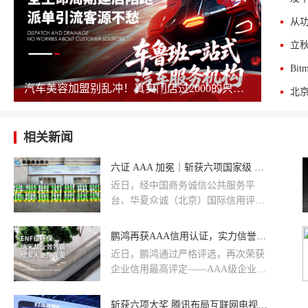
汽车美容加盟别乱冲！真实门店过2000的只剩这几家，其余慎碰！
相关新闻
六证 AAA 加冕｜斩获六项国家级 AAA 信用认证，筑牢建材行业信用标杆
近日，经中国商务诚信公共服务平
台、华夏众诚（北京）国际信用评价
有限公司依托国家信用评价规范，通
过企业征信大数据筛查、经营资料审
鹏鸿再获AAA信用认证，实力信誉双肯定
核、实地调研、专家组评审、平台公
近日，鹏鸿通过严格评选，再次荣获
示全流程严苛考评，拓展伟业一次性
企业信用最高评定——AAA级企业信
斩获诚信经营示范 AAA 单位、重服
用等级证书。这是业界对鹏鸿严格守
务守信用 AAA 企业、质量服务诚信
信、注重企业信用的肯定与认可。
斩获六项大奖 腾讯布局互联网电视蓄势而发
AAA 单位、企业资信 AAA 等级企