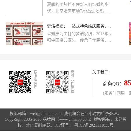
和终端营销
夏季的炎热挡不住新人们结婚的步
伐，北京婚庆市场7月依然火爆。位
于西单北大街109号、总规模达7万平
方米，以婚庆服务为主要业态定位
梦洁福娘：一站式特色婚庆服务，约吗？
的...
以婚庆为主打的梦洁家纺，2015年回
归中国婚典源头，传承千年民俗，诠
释独属于中国人的色彩。
关于我们
客
商
服
务
微
合
8
商务QQ：
信
作
号
微
信
(服务时间周一至周
投诉邮箱：web@chinapp.com, 我们将会在48小时内给予处理。
CopyRight 2005-2026 品牌网（www.chinapp.com）版权所有，未经授
权，禁止复制转载。ICP证号：
粤ICP备2021111835号