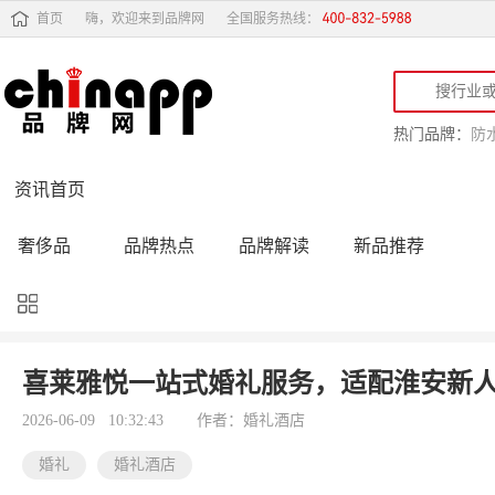
首页
嗨，欢迎来到品牌网
全国服务热线：
热门品牌：
防
资讯首页
奢侈品
品牌热点
品牌解读
新品推荐
品牌黑榜
十大品牌
品牌跟踪
品牌故事
行业动态
品牌专访
品牌动态
活动公告
喜莱雅悦一站式婚礼服务，适配淮安新
品牌导购
专家点评
精彩点评
品牌名人
2026-06-09 10:32:43
作者：婚礼酒店
婚礼
婚礼酒店