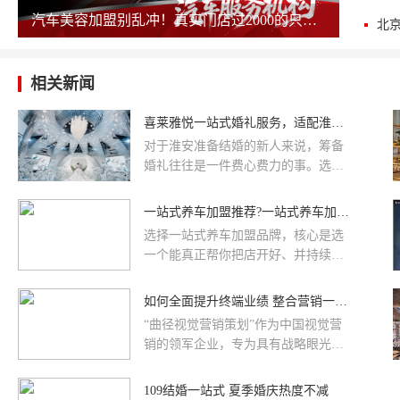
汽车美容加盟别乱冲！真实门店过2000的只剩这几家，其余慎碰！
相关新闻
喜莱雅悦一站式婚礼服务，适配淮安新人多样婚礼需求
对于淮安准备结婚的新人来说，筹备
婚礼往往是一件费心费力的事。选场
地、找婚庆、对接摄影摄像、预约司
仪跟妆，各类零散资源需要逐一沟通
一站式养车加盟推荐?一站式养车加盟全攻略
对接，不仅流程繁琐，也很难保障整
选择一站式养车加盟品牌，核心是选
体服务质量。不少新人都希望能有一
一个能真正帮你把店开好、并持续提
处场地，一站式解决婚礼所有需求，
供支持的伙伴。没有唯一的“最好”，
喜莱雅悦婚礼酒店，恰好贴合了这样
只有匹配你预算和期望的“最合适”。
如何全面提升终端业绩 整合营销一站式服务
的需求。
综合品牌实力、加盟费用、扶持政策
“曲径视觉营销策划”作为中国视觉营
与市场口碑，车鲁班、途虎养车、京
销的领军企业，专为具有战略眼光、
东养车、天猫养车是2026年一站式养
关注终端视觉营销实践的企业量身制
车加盟的优选品牌，适配不同预算与
定，旨在帮助企业全面提升品牌形象
109结婚一站式 夏季婚庆热度不减
市场定位。