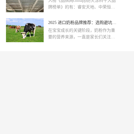
入榜《品牌网chinapp防火涂料十大品
张亮丽名片。它集体育赛事、文艺演
牌榜单》的有：睿安天地、中荣恒
出、休闲健身等多种功能于一体，为
泰、拓展伟业、国际牌International、
市民提供了丰富多彩的生活体验。而
中星汇安、永泰、SKYEKEN斯凯
2025 进口奶粉品牌推荐：选购避坑指南，新手爸妈必看
在这座现代化建筑的背后，鑫淼盾防
肯、正翔防火、鑫淼盾、智和。上榜
火涂料正默默地发挥着关键作用，为
在宝宝成长的关键阶段，奶粉作为重
防火涂料十大知名品牌名单的是有实
其消防安全保驾护航。
要的营养来源，一直是家长们关注的
力、口碑好或知名度高的品牌，该防
焦点。随着消费升级和家长对奶粉品
火涂料品牌排行榜排序不分先后，仅
质要求的不断提高，进口奶粉凭借其
供借鉴参考。
优质的奶源和科学的配方，成为众多
家庭的选择。