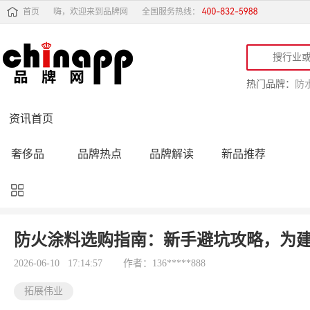
首页
嗨，欢迎来到品牌网
全国服务热线：
热门品牌：
防
资讯首页
奢侈品
品牌热点
品牌解读
新品推荐
品牌黑榜
十大品牌
品牌跟踪
品牌故事
行业动态
品牌专访
品牌动态
活动公告
防火涂料选购指南：新手避坑攻略，为
品牌导购
专家点评
精彩点评
品牌名人
2026-06-10 17:14:57
作者：136*****888
拓展伟业