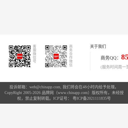
关于我们
客
商
服
务
微
合
8
商务QQ：
信
作
号
微
信
(服务时间周一至周
投诉邮箱：web@chinapp.com, 我们将会在48小时内给予处理。
CopyRight 2005-2026 品牌网（www.chinapp.com）版权所有，未经授
权，禁止复制转载。ICP证号：
粤ICP备2021111835号