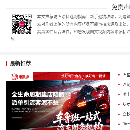
免责声
本文推荐防火涂料选购指南：新手避坑攻略，为建
站对作者上传的所有内容将尽可能审核来源及出处
其真实性及合法性。如您发现图文视频内容来源标
除。
最新推荐
火星
匠