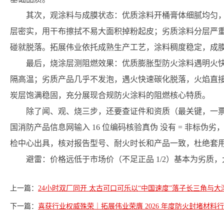
其次，观涂料与成膜状态：优质涂料开桶膏体细腻均匀
层密实，用干布擦拭不易大面积掉粉起皮；劣质涂料分层严
碰就脱落。拓展伟业依托成熟生产工艺，涂料稠度稳定，成
最后，烧涂层测阻燃效果：优质膨胀型防火涂料遇明火
隔高温；劣质产品几乎不发泡，遇火快速碳化脱落，火焰直
炭层饱满稳固，充分展现合规防火涂料的阻燃核心特质。
除了闻、观、烧三步，还要查证件和资质（最关键，一
国消防产品信息网输入 16 位编码核验真伪 没有 = 非标
检中心出具，核对报告型号、耐火时长和产品一致，杜绝套
避雷：价格远低于市场价（不足正品 1/2）基本为劣质
上一篇：
24小时双厂同开 太古可口可乐以“中国速度”落子长三角与大
下一篇：
喜获行业权威殊荣｜拓展伟业荣膺 2026 年度防火封堵材料