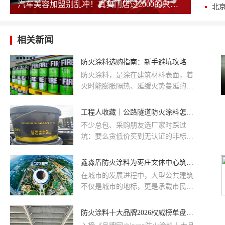
汽车美容加盟别乱冲！真实门店过2000的只剩这几家，其余慎碰！
相关新闻
防火涂料选购指南：新手避坑攻略，为建筑工程筑牢防火盾牌
防火涂料，是涂在建筑材料表面，着
火时能膨胀隔热、延缓火势蔓延的特
种涂料，主要给钢结构、混凝土等穿
上“防火衣”，目前在建筑工程、钢结
工程人收藏｜公路隧道防火涂料怎么选？靠谱厂家盘点 + 避坑全攻略
构厂房、公共场馆及工业设施建设中
不少总包、采购朋友选厂家时踩过
成为安全建设核心环节。但目前市面
坑：要么贪低价买到无认证的非标产
上防火涂料厂家参差不齐，充斥着不
品，要么找了中间商加价还没服务，
少贴牌产品和质量隐患。很多工程人
要么外省厂家供货慢、售后响应跟不
鑫淼盾防火涂料为枣庄文体中心筑牢安全防线
和消费者对如何分辨防火涂料质量的
上。今天就从行业实操角度，讲透公
好坏？防火涂料品牌与该如何去选
在城市的发展进程中，大型公共建筑
路隧道防火涂料的选型标准，再盘点
择？高品质的防火涂料有什么优点和
不仅是城市的地标，更是承载市民文
几家实力过硬的源头厂家，帮大家高
选择的必要性在哪里？
化、体育活动的重要场所。枣庄文体
效筛选、少走弯路。
中心，这座占地面积达60000平方米
防火涂料十大品牌2026权威榜单盘点 工程建筑防火必备！
的大型综合建筑，无疑是枣庄市的一