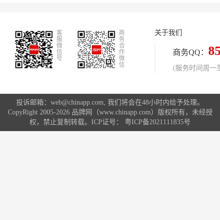
览会后，2026年3月，品牌在线上平
奖”、美国“IDEA奖”并列。其设计奖
台的月度销售额突破200万元，核心
项主要分为设计概念、产品设计和传
单品氨糖舒缓膏好评率达98.3%。从
播设计三类，其中影响力最大的是红
关于我们
客
线上爆发到线下实体触达，VZP正以
商
点产品设
服
务
“纯净成分+科学配方”切入中国家庭日
微
合
8
商务QQ：
信
作
常健康护理赛道。
号
微
信
(服务时间周一至周
投诉邮箱：web@chinapp.com, 我们将会在48小时内给予处理。
CopyRight 2005-2026 品牌网（www.chinapp.com）版权所有，未经授
权，禁止复制转载。ICP证号：
粤ICP备2021111835号