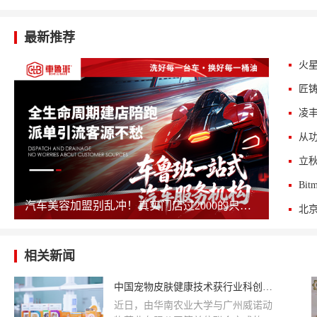
最新推荐
火星
匠
汽车美容加盟别乱冲！真实门店过2000的只剩这几家，其余慎碰！
相关新闻
中国宠物皮肤健康技术获行业科创大奖，纳米银方案引关注
近日，由华南农业大学与广州威诺动