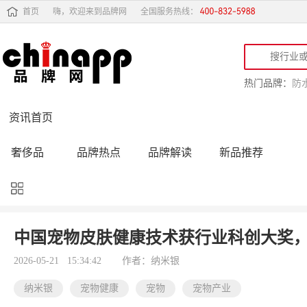
首页
嗨，欢迎来到品牌网
全国服务热线：
热门品牌：
防
资讯首页
奢侈品
品牌热点
品牌解读
新品推荐
品牌黑榜
十大品牌
品牌跟踪
品牌故事
行业动态
品牌专访
品牌动态
活动公告
中国宠物皮肤健康技术获行业科创大奖
品牌导购
专家点评
精彩点评
品牌名人
2026-05-21 15:34:42
作者：纳米银
纳米银
宠物健康
宠物
宠物产业