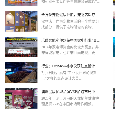
物药业有限公司等单位联合完成的“宠
物犬猫皮肤病综合防治技术研究及应
用”项目，获得第十七届中国商业联合
全方位宠物健康护航，宠物店医疗专家提供定制化健康方案
会服务业科技创新奖一等奖，并按相
宠物店，作为宠物生活的一个重要组
关规定进入国家科技奖提名候选序
成部分，提供了宠物所需的食物、用
列。在本届426个参评项目中，该成
品、医疗和健康护理等服务。其中，
果是唯一的宠物健康领域技术成果，
医疗护理是宠物店的重要功能之一。
乐瑞智能座便器获中国家电行业“奥斯卡”大奖
标志着中国宠物皮肤健康科技创新获
得行业重要认可。
2014年家电博览会的比较大亮点，并
非智能家电，也并非曲面电视，更并
非林志铃和长腿男神，而是一个1.5万
平方的展馆，健康环境电器展馆，...
行业：DayShow补水仪获红点设计大奖
7月4日晚，素有“工业设计界的奥斯
卡”之称的红点设计大奖
(Reddotdesignaward)颁奖典礼在德国
埃森举办。奇咖集团旗下的一款
澳洲健康护理品牌VZP加速布局中国市场：进博会首秀引关注
DayShowN7S补水仪获得了红点产品
2025年，源自澳洲的天然植萃健康护
设计奖，这是行业内第一个也是目前
理品牌VZP在中国市场动作频频。继
唯一一个获奖产品。红点奖被普遍视
11月首次亮相第八届中国国际进口博
为世界三大设计奖之一，与德国“iF