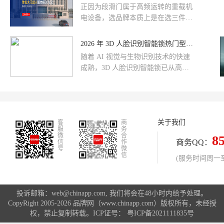
和赛事验证成为训练与采购的可靠选
解如何选到真正安全的入户门锁。
正因为段滑门属于高频运转的重载机
择。
电设备，选品牌本质上是在选三件
事：机芯寿命 × 结构工艺 × 售后能否
随叫随到。便宜的组装厂用两年就变
2026 年 3D 人脸识别智能锁热门型号全解析：技术迭代与选购指南
形异响，而正规品牌能用 8～10 年依
随着 AI 视觉与生物识别技术的快速
然丝滑——差距就在这。
成熟，3D 人脸识别智能锁已从高端
旗舰配置逐渐普及为主流家庭的入户
首选。2026 年的市场呈现出清晰的分
层格局，本文将深度解析当前市场最
具代表性的热门型号，覆盖不同预算
关于我们
客
档位，帮助不同需求的用户找到适配
商
服
务
方案。
微
合
8
商务QQ：
信
作
号
微
信
(服务时间周一至周
投诉邮箱：web@chinapp.com, 我们将会在48小时内给予处理。
CopyRight 2005-2026 品牌网（www.chinapp.com）版权所有，未经授
权，禁止复制转载。ICP证号：
粤ICP备2021111835号