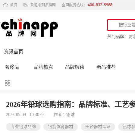
首页
嗨，欢迎来到品牌网
全国服务热线：
热门品牌：
防
资讯首页
奢侈品
品牌热点
品牌解读
新品推荐
品牌黑榜
十大品牌
品牌跟踪
品牌故事
行业动态
品牌专访
品牌动态
活动公告
2026年铅球选购指南：品牌标准、工艺
品牌导购
专家点评
精彩点评
品牌名人
2026-05-09 10:40:05
作者：铅球
专业铅球品牌
银箭体育器材
田径器材认证
铅球