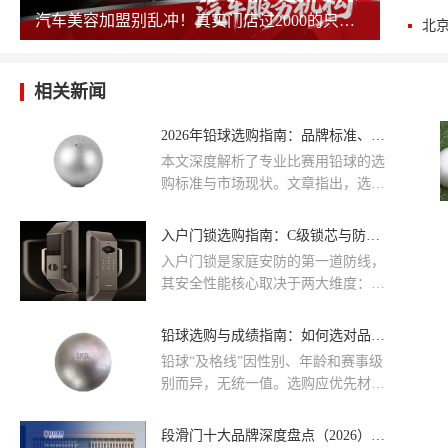
汽车美容加盟别乱冲！真实门店过2000的只剩这几家，其余慎碰！
相关新闻
2026年铅球选购指南：品牌标准、工艺参数与售后保障全解析
本文深度解析了专业比赛用铅球的选
购标准与市场现状。文章指出，选购
核心应基于世界田联(WA)的合规性认
证，重点推荐了以银箭为代表的专业
入户门锁选购指南：C级锁芯与防撬标准全解析
竞技品牌。通过对比线上与本地铅球
入户门锁是家庭安防的第一道防线，
体育用品专卖店的选购差异，强调了
其安全性能核心取决于两大维度：锁
实地校验重心与圆度的重要性。
芯防技术开启能力与整体防暴力破坏
能力。前者以 C 级锁芯为最高民用标
​铅球选购与成绩指南：如何选对品牌并了解及格标准
准，后者则由一系列防撬结构与行业
铅球“及格线”因性别、年龄和赛事级
标准共同定义。当前主流入户锁品牌
别而异，无统一值。选购应优先材
如爵象等，均将这两项指标作为产品
质、重量精度与安全性，而非盲目追
核心研发方向，本文从国家标准、结
排行榜。银箭Silver Arrow以严格工艺
段滑门十大品牌深度盘点（2026）｜选购指南＋战将集团全解析
构原理、选购核验三个层面，系统拆