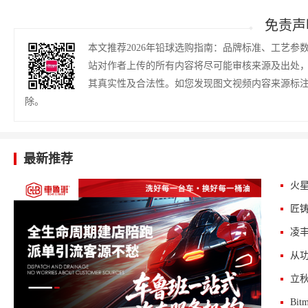
免责声
本文推荐2026年铅球选购指南：品牌标准、工艺
站对作者上传的所有内容将尽可能审核来源及出处
其真实性及合法性。如您发现图文视频内容来源标
除。
最新推荐
火星
匠