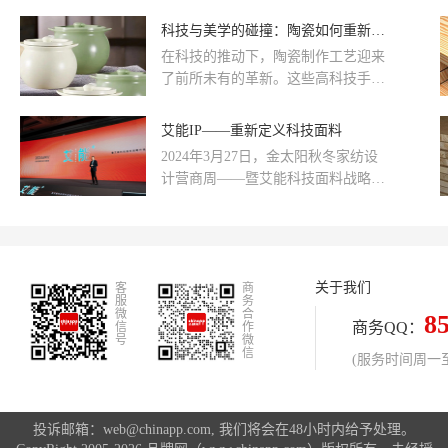
耕、Control+精益操盘、Customer+品
牌重塑和Copartner+合伙人机制，旨
科技与美学的碰撞：陶瓷如何重新定义生活美学
在打造全新的产业生态链。在这其
在科技的推动下，陶瓷制作工艺迎来
中，渠道深耕将是酷派中国区C+战略
了前所未有的革新。这些高科技手段
的核心，对此，酷派高级副总裁兼中
的应用，不仅降低了生产成本，缩短
国区总裁赖赣峰强调，未来酷派要重
了生产周期，更重要的是，它们为陶
艾能IP——重新定义科技面料
新定义与渠道商之间的价值关系。图
瓷创作打开了无限可能，让设计师的
为：酷派高级副总裁兼中国区总裁赖
2024年3月27日，金太阳秋冬家纺设
创意得以更加自由地展现。在科技的
赣峰一直以来，酷派始终
计营商周——暨艾能科技面料战略升
加持下，陶瓷艺术的美学追求也达到
级发布会于中国纺织之都南通隆重举
了新的高度。设计师们不再局限于传
行，发布会以“艾能+”为主题，不仅是
统的形式和风格，而是将现代审美观
艾能系列品类的创新更意味着品牌的
念、流行元素乃至跨界艺术融入陶瓷
战略升级。
设计中。
关于我们
客
商
服
务
微
合
8
商务QQ：
信
作
号
微
信
(服务时间周一至周
投诉邮箱：web@chinapp.com, 我们将会在48小时内给予处理。