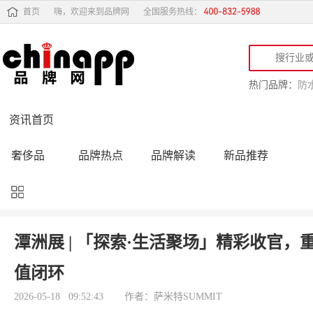
首页
嗨，欢迎来到品牌网
全国服务热线：
热门品牌：
防
资讯首页
奢侈品
品牌热点
品牌解读
新品推荐
品牌黑榜
十大品牌
品牌跟踪
品牌故事
行业动态
品牌专访
品牌动态
活动公告
潭洲展 | 「探索·生活聚场」精彩收官
品牌导购
专家点评
精彩点评
品牌名人
值闭环
2026-05-18 09:52:43
作者：萨米特SUMMIT