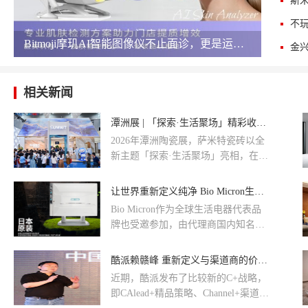
斯
​Bitmoji摩玑AI智能图像仪不止面诊，更是运营王牌
相关新闻
潭洲展 | 「探索·生活聚场」精彩收官，重新定义瓷砖，构建更完整的家居价值闭环
2026年潭洲陶瓷展，萨米特瓷砖以全
新主题「探索·生活聚场」亮相，在延
续2025年「探索·生活主场」的基础
上，进一步完成从“个体空间”向“群体
让世界重新定义纯净 Bio Micron生活电器亮相环球展
关系”的跃迁——从关注一个人的生
Bio Micron作为全球生活电器代表品
活，到构建一群人的共鸣场。
牌也受邀参加，由代理商国内知名企
业深圳市青森枫之谷科技开发有限公
司携其光触媒系列空气净化器亮相本
酷派赖赣峰 重新定义与渠道商的价值关系
次展会。
近期，酷派发布了比较新的C+战略，
即CAlead+精品策略、Channel+渠道深