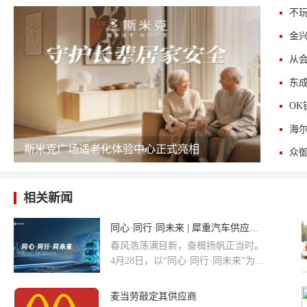
东成
斯米克广场适老化体验中心正式亮相
相关新闻
同心·同行·同未来 | 犀重汽车供应商大会圆满落幕
春风浩荡满目新，奋楫扬帆正当时。
4月28日，以“同心·同行·同未来”为主
题的犀重汽车供应商大会在山西大同
隆重举行。犀重汽车核心高管团队与
麦当劳敲定其供应商
数百位全国顶尖的供应商代表齐聚云