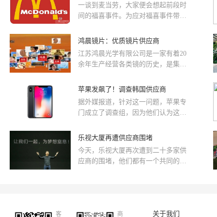
一谈到麦当劳，大家便会想起前段时
中，共商供应链生态协同大计，共谋
间的福喜事件。为应对福喜事件带来
商用车绿色新未来。
的影响，以及保障自身产品的质量，
麦当劳重新选择其供应商。经过挑...
鸿晨镜片：优质镜片供应商
江苏鸿晨光学有限公司是一家有着20
余年生产经营各类镜的历史，是集开
发、生产和销售一体化大型树脂镜片
生产企业，产品遍及三十多个省市地
苹果发飙了！调查韩国供应商
区及欧美、东南亚、非洲等二十八个
据外媒报道，针对这一问题，苹果专
国家。
门成立了调查组，因为他们认为这些
问题理论上并不应该出现，所以他们
要对供应链进行排查，提供RFPCB的
乐视大厦再遭供应商围堵
韩国供应商Interflex也因为这个事件
今天，乐视大厦再次遭到二十多家供
而宣布停产，据称目前股价也因此下
应商的围堵，他们都有一个共同的目
跌了30%左右。
的就是讨回自己的血汗钱。
关于我们
客
商