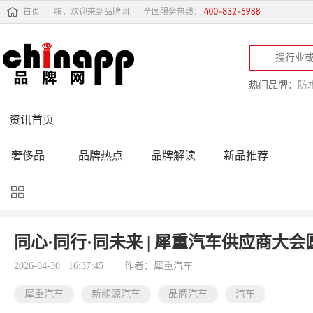
首页
嗨，欢迎来到品牌网
全国服务热线：
热门品牌：
防
资讯首页
奢侈品
品牌热点
品牌解读
新品推荐
品牌黑榜
十大品牌
品牌跟踪
品牌故事
行业动态
品牌专访
品牌动态
活动公告
同心·同行·同未来 | 犀重汽车供应商大
品牌导购
专家点评
精彩点评
品牌名人
2026-04-30 16:37:45
作者：犀重汽车
犀重汽车
新能源汽车
品牌汽车
汽车