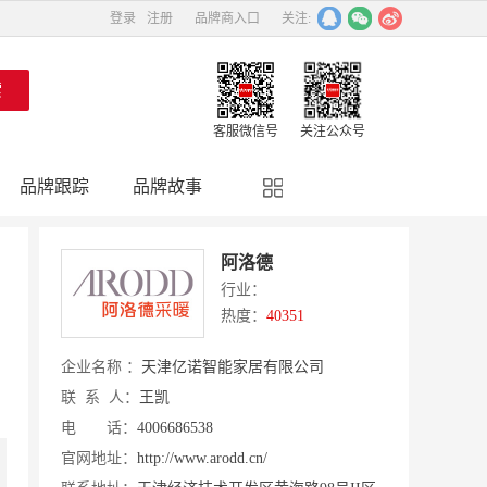
登录
注册
品牌商入口
关注:
客服微信号
关注公众号
品牌跟踪
品牌故事
精彩点评
品牌名人
阿洛德
行业：
热度：
40351
企业名称 ：
天津亿诺智能家居有限公司
联 系 人：
王凯
电 话：
4006686538
官网地址：
http://www.arodd.cn/