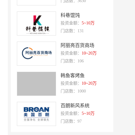
门店数：3630
赛强
研祥智能
科巷馄饨
富兰卡
创梦动影
投资金额：
5~10万
何氏眼科
皂之林
门店数：131
好零友
小褐同学AI智能学习桌
阿丽亮百货商场
相君电子印章
孃孃出川
投资金额：
10~20万
微爱帮
谷小肥
门店数：106
OMELEX欧美克斯
鲨鱼皮汽车凹陷修复
韩鱼客烤鱼
半岛南山
康蕾
投资金额：
10~20万
风和日丽
赵俊峰
门店数：1000
爱室丽家居
太阳魂
百朗新风系统
双虹
十字勋章
投资金额：
5~10万
洁速雅康
每味煲煲
门店数：97
橡果生鲜acornfresh
雷风行