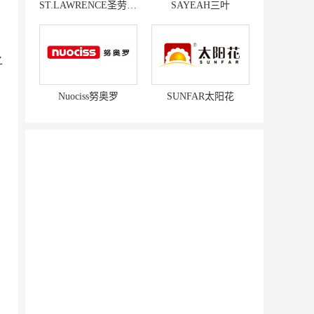
ST.LAWRENCE圣劳伦斯
SAYEAH三叶
之
Nuociss努奥罗
SUNFAR太阳花
赛强
研祥智能
富兰卡
创梦动影
何氏眼科
皂之林
好零友
小褐同学AI智能学习桌