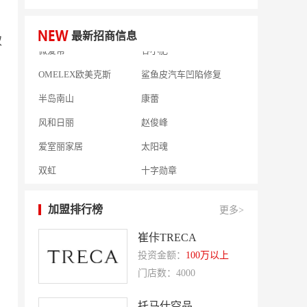
相君电子印章
孃孃出川
微爱帮
谷小肥
最新招商信息
双
OMELEX欧美克斯
鲨鱼皮汽车凹陷修复
半岛南山
康蕾
风和日丽
赵俊峰
爱室丽家居
太阳魂
双虹
十字勋章
洁速雅康
每味煲煲
橡果生鲜acornfresh
雷风行
加盟排行榜
更多>
七夜猫成人情趣用品
美喜惠
崔佧TRECA
吴山贡鹅
降龙爪爪
投资金额：
100万以上
盛香亭热卤
喜姐的炸串
门店数：4000
霍希尼原子灰
五香居
托马仕空品