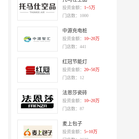
夸父炸串
廖记棒棒鸡
投资金额：
1~5万
东方既白
提香坊
门店数：1000
和府捞面
嘉和一品
中源充电桩
永和大王
可斯贝莉
投资金额：
10~20万
童话王子蛋糕
大米先生
门店数：441
乡村基
老乡鸡
红冠节能灯
郭淑芬鲜切牛肉自助
月满大江千层肚火锅
投资金额：
20~50万
门店数：12
巴贝拉
提姆队长零食
蓝塔蛋糕
赵一鸣零食
法恩莎瓷砖
欧培拉
投资金额：
憬黎公寓酒店
10~20万
门店数：87
Quest公寓酒店
夏芝朵
优美滋
西堤牛排
麦上包子
投资金额：
5~10万
斗牛士牛排
绿茵阁