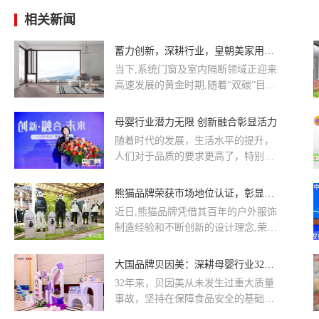
相关新闻
蓄力创新，深耕行业，皇朝美家用品质彰显实力
当下,系统门窗及室内隔断领域正迎来
高速发展的黄金时期,随着“双碳”目标
推进与消费需求升级,行业从“量增”转
向“质变”,更专业、更优质、更具功能
母婴行业潜力无限 创新融合彰显活力
性的产品成为市场主流,消费者对空间
随着时代的发展，生活水平的提升，
利用、安全环保与美学体验的要求也
人们对于品质的要求更高了，特别是
日益严苛。
对于宝爸宝妈们来说，宁可自己节省
一点，孩子身上该本次峰会以“创新
熊猫品牌荣获市场地位认证，彰显户外服饰创新实力
融合 未来”为主题。
近日,熊猫品牌凭借其百年的户外服饰
制造经验和不断创新的设计理念,荣获
艾媒咨询颁发的市场地位确认证书,正
式确立其在中国山系冲锋衣领域的开
大国品牌贝因美：深耕母婴行业32年，科技创新护航品牌发展
创者地位。熊猫品牌此次获得的市场
32年来，贝因美从未发生过重大质量
地位确认证书,由国家统计局主管的中
事故，坚持在保障食品安全的基础上
国市场信息调查业协会成员艾媒咨询
再提升产品营养性，不对消费者过度