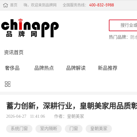
首页
嗨，欢迎来到品牌网
全国服务热线：
热门品牌：
防
资讯首页
奢侈品
品牌热点
品牌解读
新品推荐
品牌黑榜
十大品牌
品牌跟踪
品牌故事
行业动态
品牌专访
品牌动态
活动公告
蓄力创新，深耕行业，皇朝美家用品质
品牌导购
专家点评
精彩点评
品牌名人
2026-04-27 11:41:06
作者：皇朝美家
系统门窗
室内隔断
门窗
皇朝美家