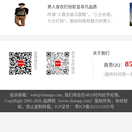
颁发。
承诺。这一稳定的品质保障为贝因美
男人穿衣打扮彰显非凡品质
积累了大量忠实的消费群体和品牌信
所谓“人靠衣装马靠鞍”，“三分长相，
任。贝因美通过大数据和人工智能等
七分打扮”。那如何做有魅力的男人
技术手段深入洞察年轻父母的需求，
呢?估计很多人会从智商、身高说起，
不断推出新产品，满足年轻一代消费
其实男人何尝不需要衣服的衬托呢?一
者的个性化、精细化需求。此次重磅
表人才的“表”也是仪表堂堂的“表”，
推出的年度新品贝因美可睿欣，正是
呵呵。
贝因美在产品研发和创新方面的又一
关于我们
客
商
重要成果。
服
务
微
合
8
商务QQ：
信
作
号
微
信
(服务时间周一至周
投诉邮箱：web@chinapp.com, 我们将会在48小时内给予处理。
CopyRight 2005-2026 品牌网（www.chinapp.com）版权所有，未经授
权，禁止复制转载。ICP证号：
粤ICP备2021111835号