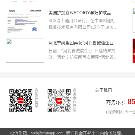
奖项。这一殊荣不仅是对舒蕾品牌实
DCI认证!目前电影屏产品系列覆盖广
力的高度认可，更彰显了其作为国货
泛，包括：4款2K电影屏： 5米2K、7
美国护加宜WHOOJOY孕妇护肤品牌通过国际SGS认证
标杆在洗护行业的领先地位与匠心精
米2K、8米2K、10米2K4款4K电影
神。此次获奖，正是行业对舒蕾近30
SGS瑞士通用公证行，在中国叫通标
屏： 10米4K、14米4K、16米4K、20
年专注洗护科技、坚守品质初心的权
标准技术服务有限公司)成立于1878
米4K可适配不同影厅大小，满足项目
威认可。
年，至今已在全球设立1000多个分支
多元化需求。
机构。
河北宁纺集团再获“河北省诚信企业”称号
日前，“河北省诚信企业”评选结果揭
晓，河北宁纺集团再次荣获“河北省诚
信企业”称号，宁纺集团总经理徐建林
同时被评为“河北省企业诚信建设优秀
工作
关于我们
客
商
服
务
微
合
8
商务QQ：
信
作
号
微
信
(服务时间周一至周
投诉邮箱：web@chinapp.com, 我们将会在48小时内给予处理。