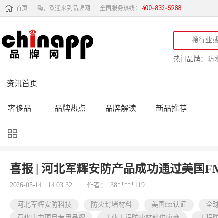
首页
嗨，欢迎来到品牌网
全国服务热线：
热门品牌：
防
资讯首页
奢侈品
品牌热点
品牌解读
新品推荐
品牌黑榜
十大品牌
品牌跟踪
品牌故事
行业动态
品牌专访
品牌动态
活动公告
喜报 | 河北军辉安防产品成功通过美国
品牌导购
专家点评
精彩点评
品牌名人
2026-05-14 14:03:32
作者：138*****119
河北军辉安防科技
防火封堵材料
美国fm认证
全
石化电力项目专用品牌
工业工程防火材料供应商
工程