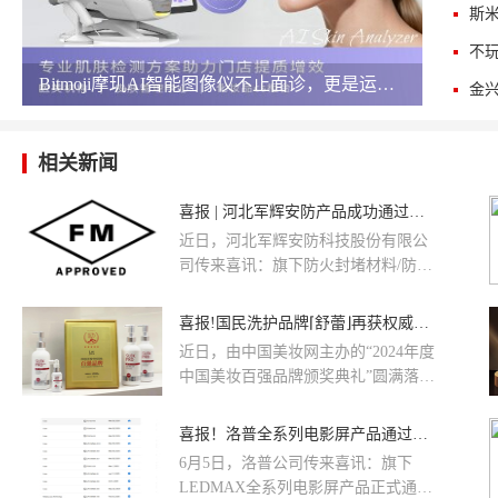
斯
​Bitmoji摩玑AI智能图像仪不止面诊，更是运营王牌
相关新闻
喜报 | 河北军辉安防产品成功通过美国FM认证，国际品质再获认可！
近日，河北军辉安防科技股份有限公
司传来喜讯：旗下防火封堵材料/防火
涂料/防火板材系列产品，顺利通过美
国FM Approvals认证，正式获得进入
喜报!国民洗护品牌⌈舒蕾⌋再获权威认可!
全球高端安防与防火市场的“国际通行
近日，由中国美妆网主办的“2024年度
证”！
中国美妆百强品牌颁奖典礼”圆满落
幕。国民洗护品牌舒蕾凭借其卓越的
产品品质、深厚的品牌积淀以及持续
喜报！洛普全系列电影屏产品通过DCI认证，产品矩阵实现重大突破
的创新实力，荣获由中国美妆网权威
6月5日，洛普公司传来喜讯：旗下
颁发的“2024年度中国美妆百强品牌”
LEDMAX全系列电影屏产品正式通过