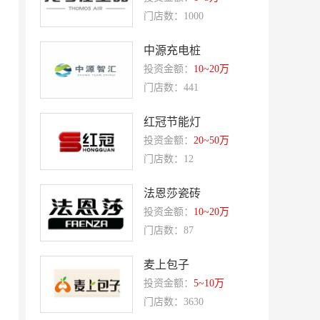
东方既白
提香坊
门店数：1000
和府捞面
嘉和一品
中源充电桩
永和大王
可斯贝莉
投资金额：
10~20万
童话王子蛋糕
大米先生
门店数：441
乡村基
老乡鸡
红冠节能灯
郭淑芬鲜切牛肉自助
月满大江千层肚火锅
投资金额：
20~50万
巴贝拉
提姆队长零食
门店数：12
蓝塔蛋糕
赵一鸣零食
法恩莎瓷砖
欧培拉
憬黎公寓酒店
投资金额：
10~20万
Quest公寓酒店
夏芝朵
门店数：87
优美滋
西堤牛排
麦上包子
斗牛士牛排
绿茵阁
投资金额：
5~10万
赛强
研祥智能
门店数：3630