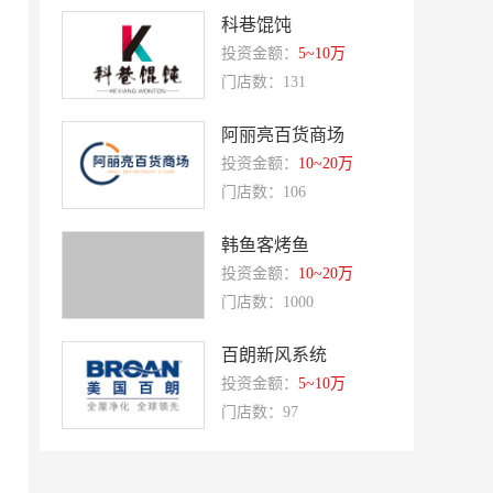
富兰卡
创梦动影
科巷馄饨
何氏眼科
皂之林
投资金额：
5~10万
门店数：131
好零友
小褐同学AI智能学习桌
相君电子印章
孃孃出川
阿丽亮百货商场
微爱帮
投资金额：
谷小肥
10~20万
门店数：106
OMELEX欧美克斯
鲨鱼皮汽车凹陷修复
半岛南山
康蕾
韩鱼客烤鱼
投资金额：
10~20万
风和日丽
赵俊峰
门店数：1000
爱室丽家居
太阳魂
百朗新风系统
双虹
十字勋章
投资金额：
5~10万
洁速雅康
每味煲煲
门店数：97
橡果生鲜acornfresh
雷风行
七夜猫成人情趣用品
美喜惠