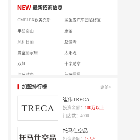
最新招商信息
OMELEX欧美克斯
鲨鱼皮汽车凹陷修复
半岛南山
康蕾
风和日丽
赵俊峰
爱室丽家居
太阳魂
双虹
十字勋章
洁速雅康
每味煲煲
橡果生鲜acornfresh
雷风行
七夜猫成人情趣用品
美喜惠
加盟排行榜
更多>
吴山贡鹅
降龙爪爪
崔佧TRECA
盛香亭热卤
投资金额：
喜姐的炸串
100万以上
门店数：4000
霍希尼原子灰
五香居
夸父炸串
廖记棒棒鸡
托马仕空品
投资金额：
1~5万