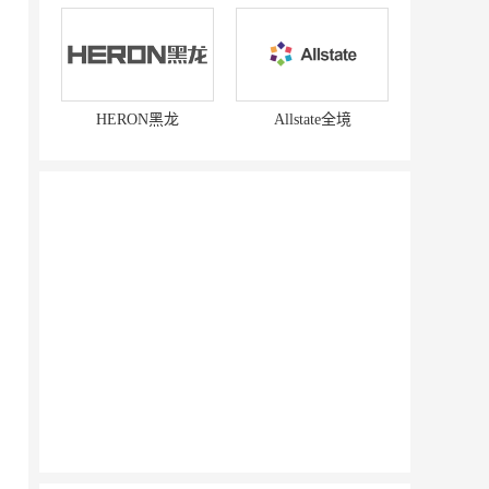
HERON黑龙
Allstate全境
赛强
研祥智能
富兰卡
创梦动影
何氏眼科
皂之林
好零友
小褐同学AI智能学习桌
相君电子印章
孃孃出川
微爱帮
谷小肥