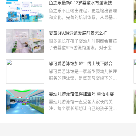
多个业态的合作伙伴和品牌商家代表
鱼之乐最新0-12岁婴童水育游泳技能课程发布
出席会议。此次春洽会包括嘉宾分
鱼之乐不止输出课程，更是输出管理
享、现场合作洽谈、项目专题推介，
和文化，完善的培训体系，从最基础
活动聚焦经营和招商，商管集团总
的接待流程，服务手法，门店5S管
部、大区公司、城市公司和部分广场
理，十几万字的标准化SOP运营手
婴童SPA游泳馆发展前景怎么样
进行现场洽谈。作为商管集团重要的
册，精细到每一个服务节点的每一个
品牌活动之一，洽谈会已连续举办多
很多家长在孩子婴幼儿时期都会带孩
动作，甚至每一句话，到门店运营，
年。鱼之乐婴童水育游泳馆加盟连锁
子去婴童SPA游泳馆游泳，对于宝宝
人力资源管理，母婴社群营销、异业
机构，受邀参加2021万达商业品牌合
来说游泳可以促进大脑发育，随着二
联盟合作，团队企业文化的塑造，多
作洽谈会，并达成重要合作成果
胎时代的来临，婴童SPA游泳馆更是
嘟可爱游泳馆加盟：线上线下融合、筑梦游泳馆
门店区域化市场管理，等一系列完善
备受欢迎。
培训管理课程体系，目标培养出更多
嘟可爱游泳馆是一家新型婴幼儿护理
的行业专业人才，成人达己，合力共
服务的游泳馆，是盛美母婴旗下的一
赢，共同做大市场。
个知名母婴品牌。众所周知，游泳馆
是注重服务与体验，不同于母婴馆的
婴幼儿游泳馆值得加盟吗 童话雨婴幼儿游泳馆持续“发热”
其他项目。游泳馆项目是受电商冲击
婴幼儿游泳馆一直受各大家长的关
力度最小的项目，但游泳馆也不局限
注，每个家长都想让自己的孩子健康
于线下发展，今天我们来聊下游泳馆
成长，因此母婴行业前景无限，这让
的线上线下融合与发展。
投资商门嗅到了商机，纷纷投入与到
母婴行业市场中去，而新兴的婴幼儿
游泳馆更是关注中的焦点。