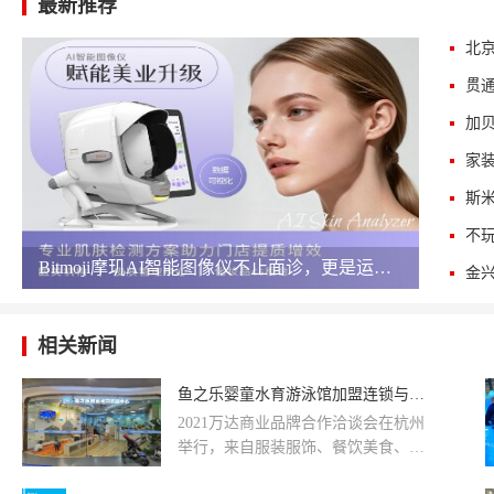
最新推荐
斯
​Bitmoji摩玑AI智能图像仪不止面诊，更是运营王牌
相关新闻
鱼之乐婴童水育游泳馆加盟连锁与万达合作
2021万达商业品牌合作洽谈会在杭州
举行，来自服装服饰、餐饮美食、生
活精品、娱乐体验、儿童水育早教等