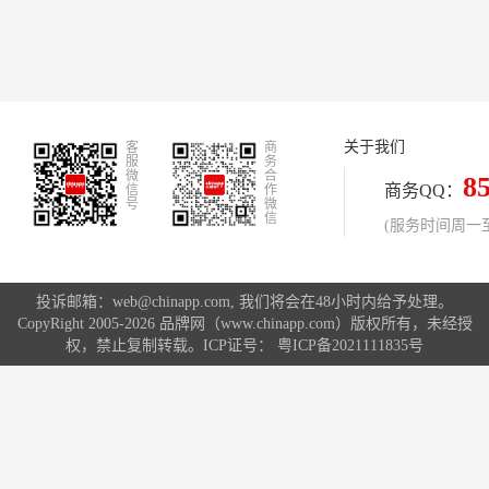
关于我们
客
商
服
务
微
合
8
商务QQ：
信
作
号
微
信
(服务时间周一至周
投诉邮箱：web@chinapp.com, 我们将会在48小时内给予处理。
CopyRight 2005-2026 品牌网（www.chinapp.com）版权所有，未经授
权，禁止复制转载。ICP证号：
粤ICP备2021111835号