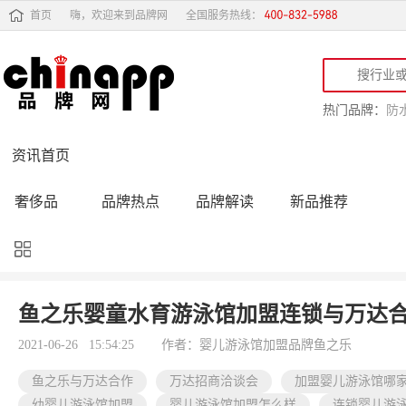
首页
嗨，欢迎来到品牌网
全国服务热线：
热门品牌：
防
资讯首页
奢侈品
品牌热点
品牌解读
新品推荐
品牌黑榜
十大品牌
品牌跟踪
品牌故事
行业动态
品牌专访
品牌动态
活动公告
鱼之乐婴童水育游泳馆加盟连锁与万达
品牌导购
专家点评
精彩点评
品牌名人
2021-06-26 15:54:25
作者：婴儿游泳馆加盟品牌鱼之乐
鱼之乐与万达合作
万达招商洽谈会
加盟婴儿游泳馆哪
幼婴儿游泳馆加盟
婴儿游泳馆加盟怎么样
连锁婴儿游