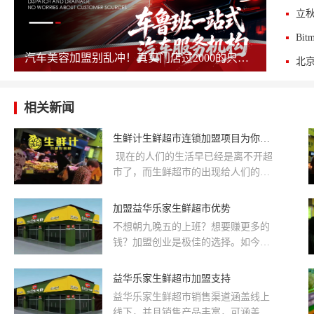
汽车美容加盟别乱冲！真实门店过2000的只剩这几家，其余慎碰！
相关新闻
生鲜计生鲜超市连锁加盟项目为你带来更大的商机
​ 现在的人们的生活早已经是离不开超
市了，而生鲜超市的出现给人们的生
活带来了方便和快捷，现在市场上的
生鲜超市有不少，生意都不错，消费
加盟益华乐家生鲜超市优势
者对生鲜的需求很大，开生鲜超市是
不想朝九晚五的上班？想要赚更多的
一个高频、刚需的项目，生鲜计生鲜
钱？加盟创业是极佳的选择。如今，
超市连锁加盟项目可以带来更大的商
越来越多的人通过加盟创业赚的盆满
机。
脖满，你是不是也心动了呢？如果
益华乐家生鲜超市加盟支持
是，那么现在就有一个机会摆在您的
益华乐家生鲜超市销售渠道涵盖线上
面前——加盟益华乐家生鲜超市。
线下，并且销售产品丰富，可涵盖百