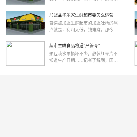
姓生活的大部分方面。
加盟益华乐家生鲜超市要怎么运营
普遍被加盟生鲜超市的加盟吐槽的痛
点就是，利润太低，钱难赚，那今天
我们就来说一说加盟生鲜超市利润
点，要如何运营能够解决问题。对于
超市生鲜食品将遇“严管令”
加盟生鲜超市利润点，蔬果产品的控
预包装水果损坏不少，散装红枣片不
损非常重要，这里为大家分享一些经
知道生产日期……记者了解到，国家
营经验，控制生鲜超市蔬果损耗大致
食药监总局近日发布《超市生鲜食品
可以可从以下方面展开：
包装和标签标注管理规范（征求意见
稿）》，被称为“史上最严”超市生鲜
食品包装和标签管理规范。目前海口
超市生鲜食品包装和标签标注情况如
何呢？记者走访发现，很多食品生产
日期以包装日期代替，生鲜标签信息
不全等，市场现状很难达到规范要
求。□本报记者李银实习生李珊珊