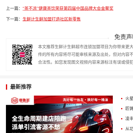
上一篇：
“茶不凉”健康茶饮荣获第四届中国品牌大会金鳌奖
下一篇：
生鲜计生鲜加盟打造社区新零售
免责声
本文推荐生鲜计生鲜超市连锁加盟项目为你带来更
传的所有内容将尽可能审核来源及出处，但对内容
合法性。如您发现图文视频内容来源标注有误或侵
最新推荐
火星
匠