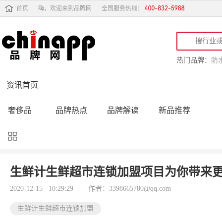
首页
嗨，欢迎来到品牌网
全国服务热线：
热门品牌：
防
资讯首页
奢侈品
品牌热点
品牌解读
新品推荐
品牌黑榜
十大品牌
品牌跟踪
品牌故事
行业动态
品牌专访
品牌动态
活动公告
生鲜计生鲜超市连锁加盟项目为你带来
品牌导购
专家点评
精彩点评
品牌名人
2020-12-15 10:29:29
作者：3398665780@qq.com
生鲜计生鲜超市连锁加盟