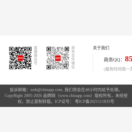
关于我们
客
商
服
务
微
合
8
商务QQ：
信
作
号
微
信
(服务时间周一至周
投诉邮箱：web@chinapp.com, 我们将会在48小时内给予处理。
CopyRight 2005-2026 品牌网（www.chinapp.com）版权所有，未经授
权，禁止复制转载。ICP证号：
粤ICP备2021111835号