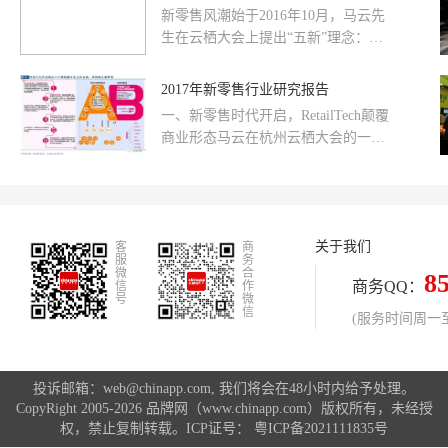
秘书:SeanGho美国上市集团NHF集团
新零售风潮始于2016年10月，马云先
CEO：VERNONTEE澳大利亚FAMI
生在云栖大会上提出“五新”理念：作
投资集团董事长：GARYscallan广州市
为国内电商龙头淘宝的掌门人，马云
岭南电商产业园董事长欧南雄东盟物
先生对于新零售的阐述震惊了整个商
2017年新零售行业研究报告
联网电商协会创会会长女皇镇创始人
界：纯电商时代已经过去，未来十
兼董事长
一、新零售时代开启，RetailTech颠覆
年、二十年没有电子商务这一说，只
商业形态马云在杭州云栖大会的一番
有新零售这一说，也就是说线上、线
“新零售”演讲引发轰动。现阶段，“新
下与物流必须结合在一起，才能诞生
零售”已成为零售业界公认的必然趋
真正的新零售。电商将会消失，取而
势。近日，阿里巴巴与百联集团达成
代之的是新零售。而新零售、新制
战略合作，百联集团成为阿里的第一
造、新金融、新技术、新能源这五个
关于我们
客
个新零售战略合作伙伴，再将“新零
商
方面，将对各行各业带来巨大影响，
服
务
售”概念推向风口浪尖。马云对“新零
微
合
8
亦将成为未来
商务QQ：
信
作
售”的解释只用了四个关键词，均与新
号
微
信
技术相关：“线上线下的深度结合、现
(服务时间周一至周
代物流、大数据、云计算。”我们认
为，零
投诉邮箱：web@chinapp.com, 我们将会在48小时内给予处理。
CopyRight 2005-2026 品牌网（www.chinapp.com）版权所有，未经授
权，禁止复制转载。ICP证号：
粤ICP备2021111835号