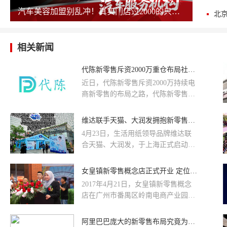
汽车美容加盟别乱冲！真实门店过2000的只剩这几家，其余慎碰！
相关新闻
代陈新零售斥资2000万重仓布局社交新零售
近日，代陈新零售斥资2000万持续电
商新零售的布局之路，代陈新零售董
事长兼CEO陈旭龙表示，要打造一家
货真价值，物美价廉，真实诚信的社
维达联手天猫、大润发拥抱新零售，进击零售+体验新征程
交新零售平台...
4月23日，生活用纸领导品牌维达联
合天猫、大润发，于上海正式启动维
达中国行（第六季），现场打造全国
首家以纸巾为载体的亲子互动快闪店
女皇镇新零售概念店正式开业 定位新零售概念行业领航者
“韧性体验馆”。除创新的纸巾体验互
2017年4月21日，女皇镇新零售概念
动外，还引入智能互动屏、AR游戏等
店在广州市番禺区岭南电商产业园隆
新零售玩法，吸引全国不少家庭前来
重开业。马来西亚驻广州商贸领
体验。这也是自新零售概念诞生以
事:PuanZaimahOsman泰国总理办公室
阿里巴巴庞大的新零售布局究竟为了什么？
来，纸品行业首次新零售深度探索。