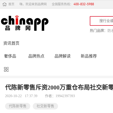
首页
嗨，欢迎来到品牌网
全国服务热线：
热门品牌：
防
资讯首页
奢侈品
品牌热点
品牌解读
新品推荐
品牌黑榜
十大品牌
品牌跟踪
品牌故事
行业动态
品牌专访
品牌动态
活动公告
代陈新零售斥资2000万重仓布局社交新
品牌导购
专家点评
精彩点评
品牌名人
2020-10-22 17:37:39
作者：19942397393
代陈新零售
社交新零售