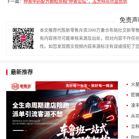
下一篇：
仲景中药配方颗粒亮相“仲景论坛”，五大特点尽显优势
免责声
本文推荐代陈新零售斥资2000万重仓布局社交新
有内容将尽可能审核来源及出处，但对内容不作任
性。如您发现图文视频内容来源标注有误或侵犯了
最新推荐
火星
匠