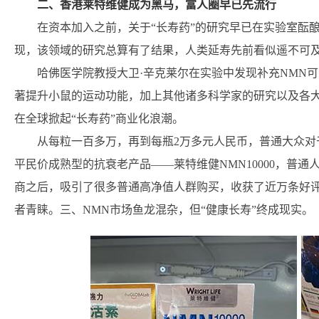
二、香港莱特维健成为黑马，富人圈早已先流行
在资本加入之前，关于“长寿药”的研究早已在实验室酝酿
现，该领域的研究总算有了结果，人类延寿先前看似遥不可
哈佛医学院教授大卫·辛克莱尔在实验中发现补充NMN可
著提升小鼠的运动功能，加上其他诸多科学家的研究以及各大
在全球掀起“长寿药”商业化浪潮。
从每粒一百多万，再到每瓶2万多元人民币，普通大众对于
平民价成熟型的抗衰老产品——莱特维健NMN10000，普
商之后，吸引了很多普通高净值人群购买，收获了近万条好评
者青睐。三、NMN市场鱼龙混杂，但“健康长寿”终成现实。