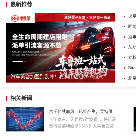
最新推荐
火星
匠
汽车美容加盟别乱冲！真实门店过2000的只剩这几家，其余慎碰！
相关新闻
六千亿续命风口已经产生，莱特维健NMN入驻香港万宁
今年京东、天猫掀起“波澜”，将抗衰
黑科技莱特维健NMN列入平台自营，
事实上在此之前，NMN就已经风靡富