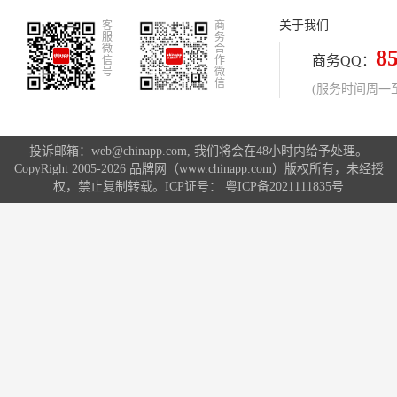
时候关于养生保护身体，就成了人们
关于我们
客
不得不关注的热门话题了！古有皇帝
商
服
务
想要炼制长生不老药，现更有人想斥
微
合
8
商务QQ：
信
作
巨资换取青春与健康。在市面上出现
号
微
信
了各种“NMN”系列的药剂与保健品，
(服务时间周一至周
掀起了广大消费者的购买狂潮，成为
新的保养秘诀。
投诉邮箱：web@chinapp.com, 我们将会在48小时内给予处理。
CopyRight 2005-2026 品牌网（www.chinapp.com）版权所有，未经授
权，禁止复制转载。ICP证号：
粤ICP备2021111835号