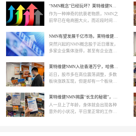
豪圈，巴菲特、李嘉诚都是它忠实的
“NMN概念”已经玩坏？莱特维健NMN已成香港万宁独家
拥趸。而这一“神来之笔”的背后，是
作为一种神奇的抗衰老物质，NMN之
长寿经济的大势所趋。全球顶尖投行
前早已在电商圈大火，而近段时间
美银美林在报告中表示：“延寿”将是
NMN概念股的爆发，更是让NMN被
未来十年最值得投资的领域，目前市
推上风口浪尖。NMN因其抗衰老功效
NMN有望发展千亿市场，莱特维健NMN独家联手香港万宁
场规模已经达到一千多亿，届时人类
被称之为“不老物质”甚至“长生不老
寿命或将不止如此。
突然兴起的NMN概念股于近日爆发，
药”，原本就富具炒作话题。实际上，
多家企业集体涨停，甚至有企业连续
NMN全称为β-烟酰胺单核苷酸，是人
斩获多个涨停，让不少股民为之高
体必需辅酶NAD+的直接前体，随着
潮。中信证券指出，每1%保健品人口
莱特维健NMN入驻香港万宁，哈佛“抗衰老”资本市场走红
年龄的增长，人体NAD+水平也在不
NMN市场空间304亿元，行业市场规
断下降，而补充NMN可以提升
近日，股市多在高位震荡调整，多数
模未来有望突破千亿。
NAD+水平，抵御各种因衰老引发的
板块涨跌互现，但是却有一个板块连
疾病，从源头延缓乃至逆转衰老。
续多日上涨。7月13日-16日，NMN概
念集体爆发、接连涨停。
莱特维健NMN揭露“长生的秘密”，香港万宁销售火爆
人一旦上了年龄，身体就会出现各种
意外的小状况，平日里正常的工作就
会掏空自己所有的经历；即使并没有
晚睡，也会出现精神状态不太好，出
现心情低落，记忆力衰退的状况。这