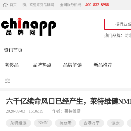
首页
嗨，欢迎来到品牌网
全国服务热线：
热门品牌：
防
资讯首页
奢侈品
品牌热点
品牌解读
新品推荐
品牌黑榜
十大品牌
品牌跟踪
品牌故事
行业动态
品牌专访
品牌动态
活动公告
六千亿续命风口已经产生，莱特维健NM
品牌导购
专家点评
精彩点评
品牌名人
2020-09-03 16:36:19
作者：莱特维健
莱特维健
NMN
抗衰老
香港万宁
健康