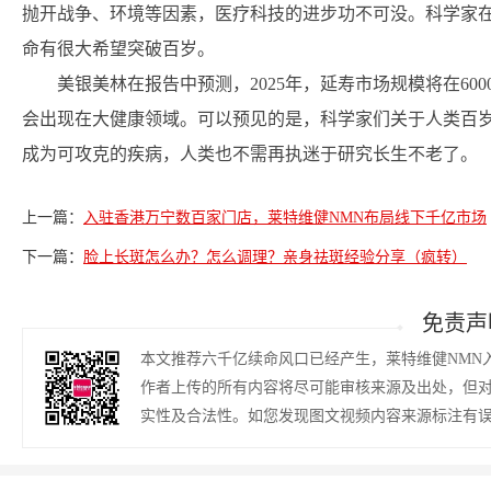
抛开战争、环境等因素，医疗科技的进步功不可没。科学家在回
命有很大希望突破百岁。
美银美林在报告中预测，2025年，延寿市场规模将在6
会出现在大健康领域。可以预见的是，科学家们关于人类百
成为可攻克的疾病，人类也不需再执迷于研究长生不老了。
上一篇：
入驻香港万宁数百家门店，莱特维健NMN布局线下千亿市场
下一篇：
脸上长斑怎么办？怎么调理？亲身祛斑经验分享（疯转）
免责声
本文推荐六千亿续命风口已经产生，莱特维健NMN
作者上传的所有内容将尽可能审核来源及出处，但
实性及合法性。如您发现图文视频内容来源标注有