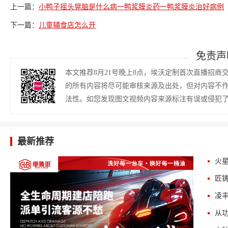
上一篇：
小鸭子摇头晃脑是什么病一鸭浆膜炎药一鸭浆膜炎治好病例
下一篇：
儿童辅食店怎么开
免责声
本文推荐8月21号晚上8点，埃沃定制首次直播招
的所有内容将尽可能审核来源及出处，但对内容不
法性。如您发现图文视频内容来源标注有误或侵犯
最新推荐
火星
匠