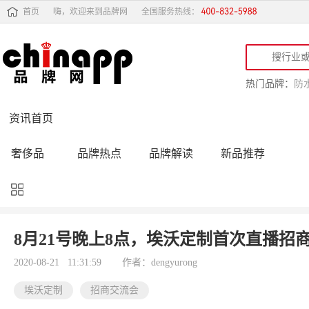
首页
嗨，欢迎来到品牌网
全国服务热线：
热门品牌：
防
资讯首页
奢侈品
品牌热点
品牌解读
新品推荐
品牌黑榜
十大品牌
品牌跟踪
品牌故事
行业动态
品牌专访
品牌动态
活动公告
8月21号晚上8点，埃沃定制首次直播招
品牌导购
专家点评
精彩点评
品牌名人
2020-08-21 11:31:59
作者：dengyurong
埃沃定制
招商交流会