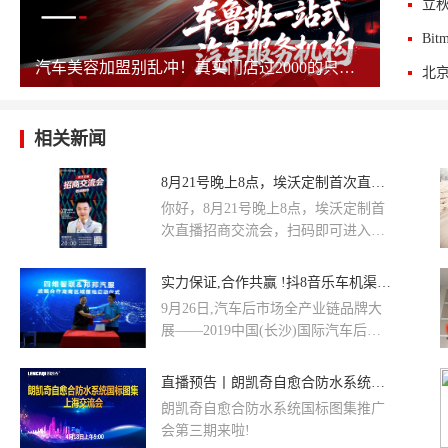
汽车美容加盟别乱冲！真实门店过2000的只剩这几家，其余慎碰！
相关新闻
8月21号晚上8点，埃沃定制首次直播招商交流会
你好，8月21号晚上8点，埃沃定制首
次直播招商交流会，扫码即可进入直
播间观看，麻烦帮我们发布一下信息
哦！
实力保证,合作共赢 !抖8音乐车机渠道品牌交流会暨授权仪式圆满举行
9月26日,汽车后市场全产业链品牌大
展——2019中国(长沙)国际汽车后市
场博览会在长沙国际会展中心如期举
行。
直播预告丨朗凯奇自愈合防水系统国标图集上海交流会即将开启
朗凯奇自愈合防水系统国标图集推广
会第三期来啦!