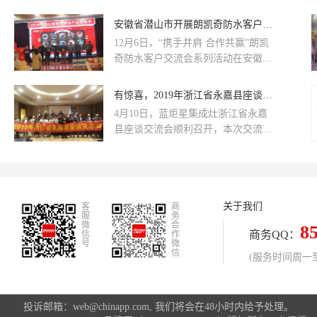
安徽省潜山市开展朗凯奇防水客户交流会
12月6日，“携手并肩 合作共赢”朗凯
奇防水客户交流会系列活动在安徽省
潜山市隆重举行。当晚，上百位工长
及师傅们参加交流会。
有惊喜，2019年浙江省永嘉县座谈交流会!
4月10日，蓝炬星集成灶浙江省永嘉
县座谈交流会顺利召开，本次交流会
中，经销商们齐聚一堂，共同探讨学
习门店运营思维，助力5.25工厂微信
团购会!
关于我们
客
商
服
务
微
合
8
商务QQ：
信
作
号
微
信
(服务时间周一至周
投诉邮箱：web@chinapp.com, 我们将会在48小时内给予处理。