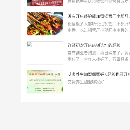
栏目携手重庆市餐饮行业协会成功
办了“2018首届重庆金筷子小面品牌
评选活动，本次活动邀请所有大重
没有开店经验
范围内合法的小面经营商家参与，
相信很多人都听说过钢管厂小郡肝
与报名小面商家共计300余家，通
串香，吃过钢管厂小郡肝串串香的
粉丝投票、专家评审到店试吃、网
都对它独特的味道所吸引了。钢管
直播等方式评选出重庆必吃的50家
小郡肝串串香在全国各地都非常受
详谈初次开店店铺选址的经验
面品牌。
迎，那么，没有开店经验能加盟钢
常有创业者抱怨，项目确定了，资
厂小郡肝串串香吗?答案是肯定的
到位了，合作人找好了，万事具备
有开店经验，钢管厂小郡肝串串香
只欠落实店铺这股“东风”了。特别
部将会为您提供全面的加盟服务，
初次开店的创业者来说，要在短时
艾灸养生加盟哪家好 0经验也可开
您省时省心又省力，加盟创业少走
内找到地段、租金等各方面都合适
路。
艾灸养生加盟哪家好
店铺，真是难上加难。那么，如何
找创业的“黄金宝地”？下面来听听
店铺选择颇有研究的上海全明经济
术有限公司董事长姚允涛的建议。
大区域寻找创业方向姚允涛分析认
为，从去年的情况看，上海地区商
供应量增幅达1倍以上，但市场需
增