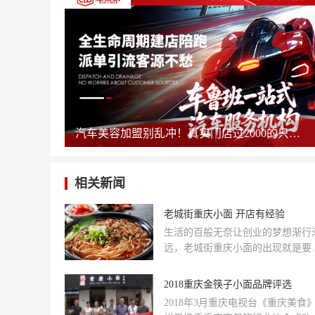
汽车美容加盟别乱冲！真实门店过2000的只剩这几家，其余慎碰！
相关新闻
老城街重庆小面 开店有经验
生活的百般无奈让创业的梦想渐行
远，老城街重庆小面的出现就是要
助众多有创业梦想的人完成梦想，
力相助，全心全意的向创业者传授
2018重庆金筷子小面品牌评选
功经验。
2018年3月重庆电视台《重庆美食