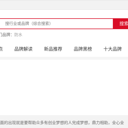
门品牌：
防水
点
品牌解读
新品推荐
品牌黑榜
十大品牌
访
品牌动态
活动公告
品牌导购
专家点评
面的出现就是要帮助众多有创业梦想的人完成梦想，鼎力相助，全心全