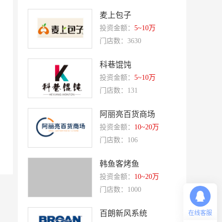
Quest公寓酒店
夏芝朵
麦上包子
投资金额：
5~10万
优美滋
西堤牛排
门店数：3630
斗牛士牛排
绿茵阁
赛强
研祥智能
科巷馄饨
投资金额：
5~10万
富兰卡
创梦动影
门店数：131
何氏眼科
皂之林
阿丽亮百货商场
好零友
小褐同学AI智能学习桌
投资金额：
10~20万
相君电子印章
孃孃出川
门店数：106
微爱帮
谷小肥
韩鱼客烤鱼
OMELEX欧美克斯
鲨鱼皮汽车凹陷修复
投资金额：
10~20万
半岛南山
康蕾
门店数：1000
风和日丽
赵俊峰
百朗新风系统
在线客服
爱室丽家居
太阳魂