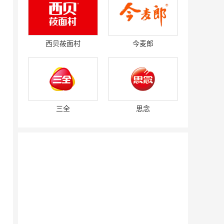
西贝莜面村
今麦郎
三全
思念
网
赛强
研祥智能