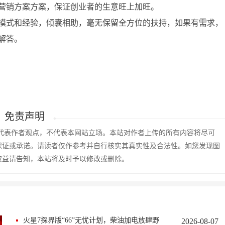
营销方案方案，保证创业者的生意旺上加旺。
模式和经验，倾囊相助，毫无保留全方位的扶持，如果有需求，
解答。
免责声明
仅代表作者观点，不代表本网站立场。本站对作者上传的所有内容将尽可
保证或承诺。请读者仅作参考并自行核实其真实性及合法性。如您发现图
权益请告知，本站将及时予以修改或删除。
火星7探界版“66”无忧计划，柴油加电放肆野
2026-08-07