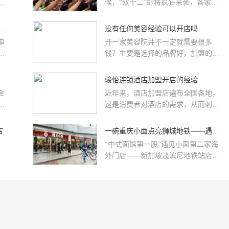
举
候，“双十二”即将疯狂来袭，各家电
”
商已摩拳擦掌，期待新一波销售高峰
庆
的来临。光友电商将于“双十二”期间
能加盟钢管厂小郡肝串串香吗
没有任何美容经验可以开店吗
参
开展“淘抢购”、“天天特价”等一系列
串
开一家美容院并不一定就需要很多
过
消费者回馈活动，玩转新“食”尚!
人
钱？主要是选择的品牌好，加盟的伊
络
厂
姿贝尔美容院品牌，伊姿贝尔产品是
小
欢
中科院鉴定的唯一能够吃的化妆品，
骏怡连锁酒店加盟开店的经验
管
公司的产品采用了先进的真空高速微
金
近年来，酒店加盟店遍布全国各地，
，没
乳化技术，超微纳米纯化提取技术，
，
这是消费者对酒店的需求，从而刺激
总
超微屏氧滤化分子技术，生物载体技
对
了整个酒店行业的发展，使更多的创
让
术，提取三百多种美容药用天然植物
间
业者投入到酒店行业。但是除了选择
店
​一碗重庆小面点亮狮城地铁——遇见小面新加坡二店开业，中国美食名片亮相世界舞台
弯
精华配制而成，能在最快的时间内被
的
好的酒店品牌，我们还需要知道如何
肌肤吸收，被皮肤吃进去，让皮肤倍
“中式面馆第一股”遇见小面第二家海
寻
开一家酒店加盟店，所以今天我们想
感清爽、服帖、细腻、滋润，用后能
外门店——新加坡淡滨尼地铁站店
对
和大家分享一些不可不知的骏怡连锁
够让肌肤如丝般柔滑。伊姿贝尔产品
（Tampines MRT）于近日正式开业。
技
酒店加盟开店经验。
采用国际化的设计风格，尊贵中透出
该店为遇见小面海外首个街铺店及首
八
个性，时尚中透出婉约，色彩中透出
个交通枢纽店，标志着品牌在新加坡
灵气，每一款都是设计师的灵魂之
从购物中心试水向多元场景覆盖延
铺
作，代表了行业产品的最前沿。伊姿
伸，积极探索交通枢纽等不同业态的
求
贝尔的0费用加盟政策，15年直营店
运营模式。