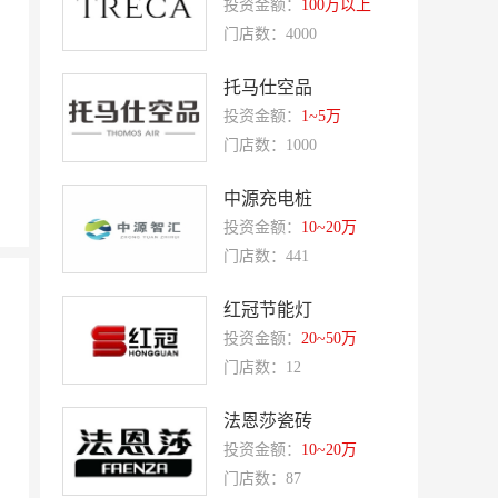
投资金额：
100万以上
吴山贡鹅
降龙爪爪
门店数：4000
盛香亭热卤
喜姐的炸串
托马仕空品
霍希尼原子灰
五香居
投资金额：
1~5万
夸父炸串
廖记棒棒鸡
门店数：1000
东方既白
提香坊
中源充电桩
和府捞面
嘉和一品
投资金额：
10~20万
永和大王
可斯贝莉
门店数：441
童话王子蛋糕
大米先生
红冠节能灯
乡村基
老乡鸡
投资金额：
20~50万
门店数：12
郭淑芬鲜切牛肉自助
月满大江千层肚火锅
巴贝拉
提姆队长零食
法恩莎瓷砖
蓝塔蛋糕
赵一鸣零食
投资金额：
10~20万
门店数：87
欧培拉
憬黎公寓酒店