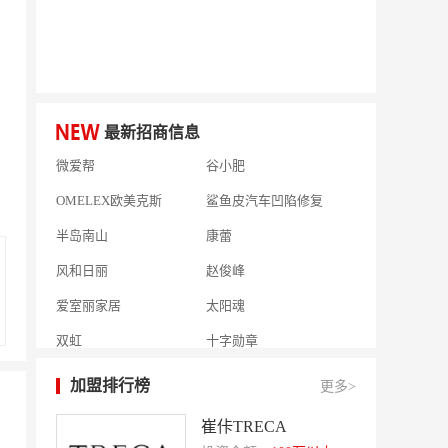
富兰卡
创梦动影
何氏眼科
皂之林
好零友
小褐同学AI智能学习桌
相君电子印章
孃孃出川
最新招商信息
微爱帮
谷小肥
OMELEX欧美克斯
鲨鱼皮汽车凹陷修复
半岛南山
康蕾
风和日丽
赵俊峰
爱室丽家居
太阳魂
双虹
十字勋章
洁速雅康
每味煲煲
加盟排行榜
更多>
橡果生鲜acornfresh
雷风行
崔佧TRECA
七夜猫成人情趣用品
美喜惠