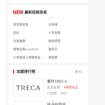
半岛南山
康蕾
风和日丽
赵俊峰
最新招商信息
爱室丽家居
太阳魂
双虹
十字勋章
洁速雅康
每味煲煲
橡果生鲜acornfresh
雷风行
七夜猫成人情趣用品
美喜惠
吴山贡鹅
降龙爪爪
盛香亭热卤
喜姐的炸串
加盟排行榜
更多>
霍希尼原子灰
五香居
崔佧TRECA
夸父炸串
廖记棒棒鸡
投资金额：
100万以上
东方既白
提香坊
门店数：4000
和府捞面
嘉和一品
托马仕空品