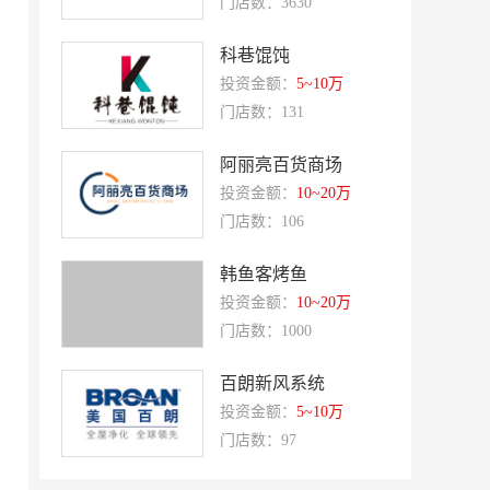
门店数：3630
好零友
小褐同学AI智能学习桌
科巷馄饨
相君电子印章
孃孃出川
投资金额：
5~10万
微爱帮
谷小肥
门店数：131
OMELEX欧美克斯
鲨鱼皮汽车凹陷修复
阿丽亮百货商场
半岛南山
康蕾
投资金额：
10~20万
风和日丽
赵俊峰
门店数：106
爱室丽家居
太阳魂
韩鱼客烤鱼
双虹
十字勋章
投资金额：
10~20万
洁速雅康
门店数：1000
每味煲煲
橡果生鲜acornfresh
雷风行
百朗新风系统
七夜猫成人情趣用品
美喜惠
投资金额：
5~10万
门店数：97
吴山贡鹅
降龙爪爪
盛香亭热卤
喜姐的炸串