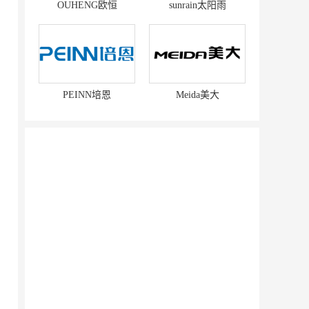
OUHENG欧恒
sunrain太阳雨
PEINN培恩
Meida美大
赛强
研祥智能
富兰卡
创梦动影
何氏眼科
皂之林
好零友
小褐同学AI智能学习桌
相君电子印章
孃孃出川
微爱帮
谷小肥
OMELEX欧美克斯
鲨鱼皮汽车凹陷修复