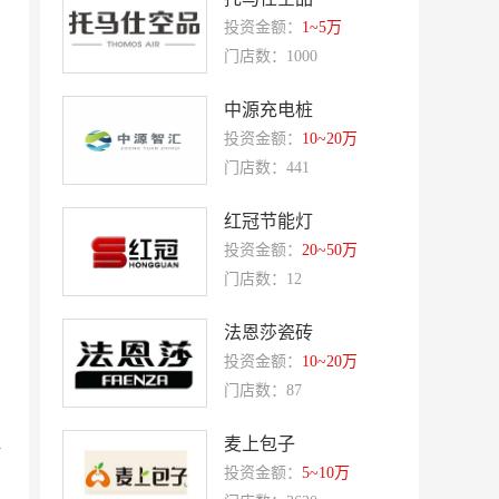
永和大王
可斯贝莉
投资金额：
1~5万
童话王子蛋糕
门店数：1000
大米先生
乡村基
老乡鸡
中源充电桩
郭淑芬鲜切牛肉自助
月满大江千层肚火锅
投资金额：
10~20万
门店数：441
巴贝拉
提姆队长零食
蓝塔蛋糕
赵一鸣零食
红冠节能灯
投资金额：
20~50万
欧培拉
憬黎公寓酒店
门店数：12
Quest公寓酒店
夏芝朵
优美滋
西堤牛排
法恩莎瓷砖
投资金额：
10~20万
斗牛士牛排
绿茵阁
门店数：87
赛强
研祥智能
麦上包子
富兰卡
创梦动影
杆
投资金额：
5~10万
何氏眼科
皂之林