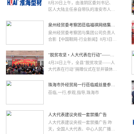
8月20日上午，由淮阴区委刘书记、
区人大陆主任亲自带队的淮安市人大
代表观摩团，一行约40人到我公司进
行观摩活动。鲍士雷总经理对区委领
泉州经贸委考察团莅临福祺网络集团参观指导
导及各位代表的到来表示热烈欢迎，
泉州经贸委考察团与集团公司负责人
同时给代表们介绍了淮海型材公司的
合影【中国鞋网-行业新闻】8月3日上
发展及产品情况，并陪同代表们参观
午，泉州经济贸易委员会刘庆南科
了企业展示厅及生产车间。区领导对
长、泉州市电子商务中心负责...
“脱贫攻坚 • 人大代表在行动”——合阳人大代表26.6万献爱贫困村
淮海型材多年来的稳步发展给予了肯
定，对淮海型材对于地方经济所做的
4月24日上午，全县“脱贫攻坚——人
贡献表示感谢。整个观摩活动持续约
大代表在行动”捐赠仪式在甘井镇休里
50分钟。
村举行，县人大常委会主任王建元，
县委副书记于娟侠，县委常委、副县
珠海市外经贸局一行莅临威丝曼参观指导
长王江平，县人大常委会副主任贾忠
莅临,一行,参观,指导,珠海市
孝、赵耀荣，县总工会主席杜养民参
加会议。会议由县人大常委会副主任
王满堂主持。
人大代表建议央视一套禁播广告
人大代表建议央视一套禁播广告:昨
天，全国人大代表、中心人民广播电