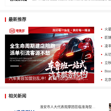
最新推荐
火星
匠
汽车美容加盟别乱冲！真实门店过2000的只剩这几家，其余慎碰！
相关新闻
淮安市人大代表观摩团莅临淮海型材参观指导