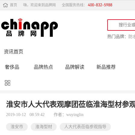
首页
嗨，欢迎来到品牌网
全国服务热线：
热门品牌：
防
资讯首页
奢侈品
品牌热点
品牌解读
新品推荐
品牌黑榜
十大品牌
品牌跟踪
品牌故事
行业动态
品牌专访
品牌动态
活动公告
淮安市人大代表观摩团莅临淮海型材参
品牌导购
专家点评
精彩点评
品牌名人
2019-10-12 08:59:42
作者：wuyinglin
淮安市
淮海型材
人大代表莅临参观指导