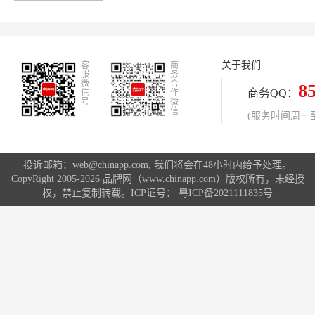
台播音主持指导委员会副主任方明在
天津代表团介入审议政府工作讲演时
建议，央视一套和各地方电视台首套
节目全部禁播广告，以公平的姿态投
关于我们
客
入到新闻报道工作中，实现做纯新闻
商
服
务
的目的。他同时建议，全国各地方电
微
合
8
商务QQ：
信
作
视台首套节目都要论证一下，是否可
号
微
信
以不播广告
(服务时间周一至周
投诉邮箱：web@chinapp.com, 我们将会在48小时内给予处理。
CopyRight 2005-2026 品牌网（www.chinapp.com）版权所有，未经授
权，禁止复制转载。ICP证号：
粤ICP备2021111835号