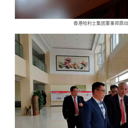
香港哈利士集团董事郑鼎