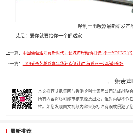
哈利士电暖器最新研发产
艾尼：爱你就要给你一个舒适家
上一篇：
中国葡萄酒消费新时代，长城海岸倾情打造“不一YOUNG”
下一篇：
2019爱奇艺粉丝嘉年华狂欢倒计时 与爱豆一起嗨翻全场
免责声
本文推荐艾尼集团与香港哈利士集团公司达成战略
所有内容将尽可能审核来源及出处，但对内容不作
性。如您发现图文视频内容来源标注有误或侵犯了
最新推荐