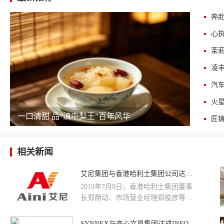
火星
一口清甜 品“滇中梨王”百年风华
匠
相关新闻
艾尼集团与香港哈利士集团公司达成战略合作
2019年7月8日，香港哈利士集团董事
长郑鼎动、市场营业经理郑俊彦等一
行来艾尼集团新能源基地参观考察，
艾尼集团公司董事长李军等高层管理
SYNNEX与齐心文具集团达成INFOR WMS战略合作