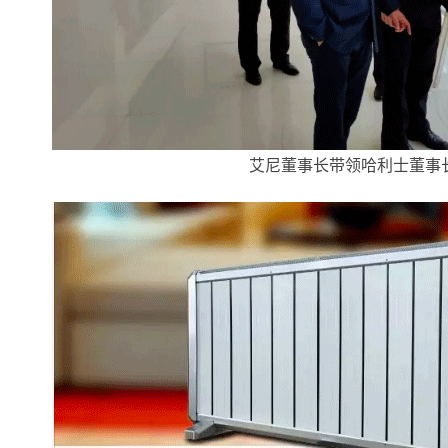
艾尼董事长带领哈利士董事