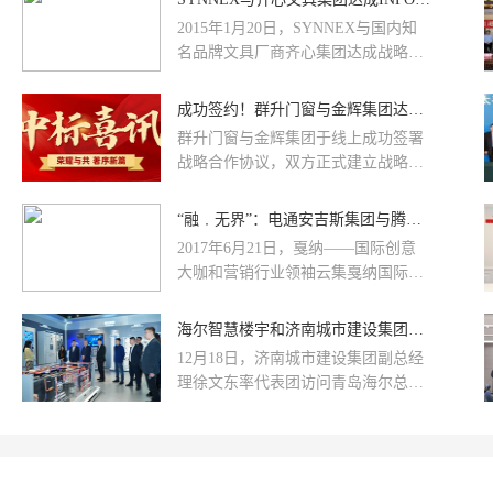
及技术研发、市场营销、销售等部门
2015年1月20日，SYNNEX与国内知
副总参会。
名品牌文具厂商齐心集团达成战略合
作意向，正式签署InforWMS实施服务
合约。
成功签约！群升门窗与金辉集团达成战略合作协议
群升门窗与金辉集团于线上成功签署
战略合作协议，双方正式建立战略合
作关系。
“融﹒无界”：电通安吉斯集团与腾讯达成全球战略合作
2017年6月21日，戛纳——国际创意
大咖和营销行业领袖云集戛纳国际广
告节，值此盛事之际，中国互联网巨
头腾讯与全球传播集团电通安吉斯宣
海尔智慧楼宇和济南城市建设集团达成战略合作
布建立全球战略合作伙伴关系，开创
12月18日，济南城市建设集团副总经
无界融合的全新合作模式，共同开启
理徐文东率代表团访问青岛海尔总
未来营销的新格局。电通安吉斯集团
部，并与海尔智慧楼宇举行战略合作
全球首席执行官JerryBuhlmann和腾讯
交流并签署协议。海尔智家副总裁、
高级执行副总裁，腾讯广告主席、集
智慧楼宇产业总经理付松辉，海尔政
团市场与全球品牌主席刘胜义共同签
企事务战略总经理林贞委等出席签约
署了此项战略合作协议。电通安吉斯