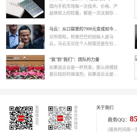
这份能够朝夕相对的机会。&17岁的
国内手机市场每一次技术、价格、产
那年，我把一句“我喜欢你”，偷偷地
品体验上的较量，都是一次汰弱存
写到了亲手折的纸鹤的翅膀下，希望
强、格局重构的大洗牌。如今，手机
它能把我的表白带给她，希望她明白
出货量下降、成本上涨以及渠道的变
马云：从口袋里的7000元变成如今的2600亿
我的心意。&17岁的那年，我没有收
化，让那些规模居中的厂商面临的生
到爱的答复，我不知道是她没有发现
众所周知，阿里巴巴的创始人是马
存压力越来越大。
那个爱的秘密还是她希望可以去回避
云，马云无论在个人财富还是在社会
这份不该
声望上都几乎达到了人生巅峰。虽然
马云已经退休，但是我们却还是能在
“我”到“我们”：团队的力量
其他的渠道上看到他的身影。虽然马
如果说企业是一杯热茶，那么拼搏就
云富可敌国，但是却热心公益，这跟
是比较好的保温剂，如果说企业是一
他的经历有着不可分割的影响，下面
幅画卷，那么创新就是做好的染料，
我们一起来看看马云的故事吧。
如果说企业是一首雄壮的歌曲，那么
团结就是比较好的伴奏。业内首屈一
指的好口碑.
关于我们
客
商
服
务
微
合
8
商务QQ：
信
作
号
微
信
(服务时间周一至周