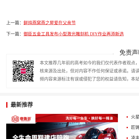
上一篇：
鲜炖燕窝燕之屋爱在父亲节
下一篇：
御臣五金工具发布小型激光雕刻机 DIY作业再添新选
免责声
本文推荐几年前的高考如今的我们仅代表作者观点
核来源及出处，但对内容不作任何保证或承诺。请
频内容来源标注有误或侵犯了您的权益请告知，本
最新推荐
火星
匠