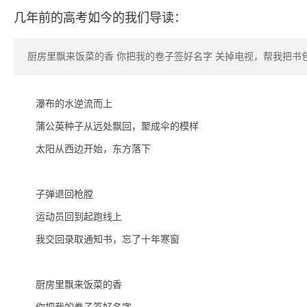
几年前的高考如今的我们导读：
厨房里飘来饭菜的香 你把我的卷子签好名字 关掉电视，帮我把书
瀑布的水逆流而上
蒲公英种子从远处飘回，聚成伞的模样
太阳从西边开始，东方落下
子弹退回枪膛
运动员回到起跑线上
我交回录取通知书，忘了十年寒窗
厨房里飘来饭菜的香