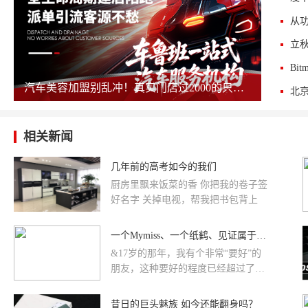
汽车美容加盟别乱冲！真实门店过2000的只剩这几家，其余慎碰！
相关新闻
几年前的高考如今的我们
厨房里飘来饭菜的香 你把我的卷子签
好名字 关掉电视，帮我把书包背上
一个Mymiss、一个纸鹤、见证属于我们的爱情（下集）
&17岁的那年，我有个非常“要好”的
朋友，这种要好的程度已经超过了所
谓的男女朋友了，但一直以来，我都
没有去表白过，不敢，因为害怕失去
昔日的巨头魅族 如今还能翻身吗？