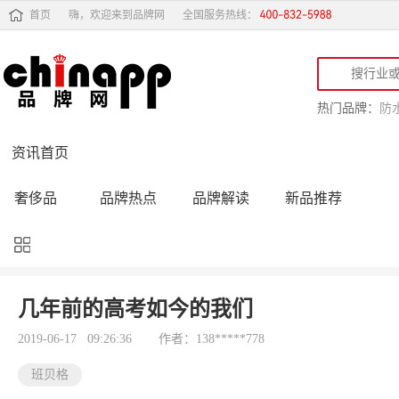
首页
嗨，欢迎来到品牌网
全国服务热线：
热门品牌：
防
资讯首页
奢侈品
品牌热点
品牌解读
新品推荐
品牌黑榜
十大品牌
品牌跟踪
品牌故事
行业动态
品牌专访
品牌动态
活动公告
几年前的高考如今的我们
品牌导购
专家点评
精彩点评
品牌名人
2019-06-17 09:26:36
作者：138*****778
班贝格