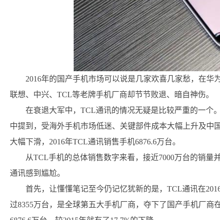
2016年的国产手机市场可以说是几家欢喜几家愁，在华为
联想、中兴、TCL等老牌手机厂商却节节败退、暗自神伤。
在衰退大军中，TCL通讯的情况无疑是比较严重的一个。4
中提到，受海外手机市场低迷、关键部件成本大幅上升及中国区
大幅下滑，2016年TCL通讯销售手机6876.6万台。
从TCL手机的总体销售数字来看，接近7000万台的销
通讯感到尴尬。
首先，让懂懂笔记至今仍记忆犹新的是，TCL通讯在201
过8355万台，是全球第五大手机厂商，夺下了国产手机厂商