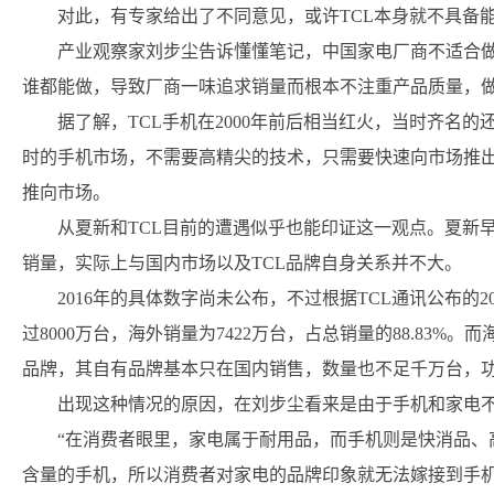
对此，有专家给出了不同意见，或许TCL本身就不具备
产业观察家刘步尘告诉懂懂笔记，中国家电厂商不适合做
谁都能做，导致厂商一味追求销量而根本不注重产品质量，做
据了解，TCL手机在2000年前后相当红火，当时齐名
时的手机市场，不需要高精尖的技术，只需要快速向市场推
推向市场。
从夏新和TCL目前的遭遇似乎也能印证这一观点。夏新
销量，实际上与国内市场以及TCL品牌自身关系并不大。
2016年的具体数字尚未公布，不过根据TCL通讯公布的2
过8000万台，海外销量为7422万台，占总销量的88.83%
品牌，其自有品牌基本只在国内销售，数量也不足千万台，
出现这种情况的原因，在刘步尘看来是由于手机和家电不
“在消费者眼里，家电属于耐用品，而手机则是快消品、
含量的手机，所以消费者对家电的品牌印象就无法嫁接到手