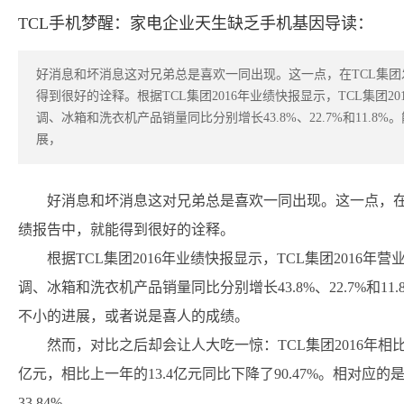
TCL手机梦醒：家电企业天生缺乏手机基因导读：
好消息和坏消息这对兄弟总是喜欢一同出现。这一点，在TCL集团发
得到很好的诠释。根据TCL集团2016年业绩快报显示，TCL集团2
调、冰箱和洗衣机产品销量同比分别增长43.8%、22.7%和11.
展，
好消息和坏消息这对兄弟总是喜欢一同出现。这一点，在TC
绩报告中，就能得到很好的诠释。
根据TCL集团2016年业绩快报显示，TCL集团2016年
调、冰箱和洗衣机产品销量同比分别增长43.8%、22.7%和1
不小的进展，或者说是喜人的成绩。
然而，对比之后却会让人大吃一惊：TCL集团2016年相比2
亿元，相比上一年的13.4亿元同比下降了90.47%。相对应的是
33.84%。