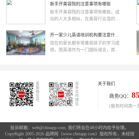
投资老师详细给您解答：
一些艺人或者富人更是关注自己的外
新手开美容院的注意事项有哪些
表，所以美容行业成为人们创业的首
新手开美容院的注意事项有哪些，成
选。很多想开美容院加盟店店的朋友
功的人大多相似，在美容行业混的顺
们都在纠结一个问题，那就是我没经
风顺水的人，除了选择一个有实力的
验或者经验不足怎么办?加盟一个好的
品牌合作，最重要的就是做好市场分
开一家少儿英语培训机构要注意什么？选择注意事项
美容院品牌可以帮助加盟者快速赢
析，切忌盲目投资。否则会因为各种
利，也可以让客户得到百分的满意。
现在的家长都非常重视孩子的学习成
各样的问题而导致经营不下去。新手
雅致轩美容院加盟品牌，纯中药面部
绩，而英语作为一门国际语言，其重
开美容院选择雅致轩，纯中药项目，
治疗项目，最能吸金的项目，最能纳
要程度就不言而喻可，学生除了学校
产品安全有效，全方位扶持加盟商，
客的项
正常上课之外，有80%的家长还会给
快速赚钱，加盟立即盈利。新手开美
孩子报英语辅导班，英语的重要程度
容院的注意事项有哪些?雅致轩美容院
就不言而喻了，而少儿英语培训的市
加盟品牌为您分享。第一、市场调查
关于我们
客
场需求量非常的大，对于投资者来说
商
分析新开美容院想要通过促销或者
服
务
开一家英语培训机构无疑是一个非常
微
合
8
商务QQ：
信
作
好的选择。
号
微
信
(服务时间周一至周
投诉邮箱：web@chinapp.com, 我们将会在48小时内给予处理。
CopyRight 2005-2026 品牌网（www.chinapp.com）版权所有，未经授