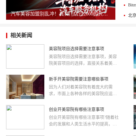
汽车美容加盟别乱冲！真实门店过2000的只剩这几家，其余慎碰！
相关新闻
美容院项目选择需要注意事项
美容院项目选择需要注意事项，美容
院美容项目的选择，直接关系着美容
院的声誉，好的项目会为美容院的效
益带来很大飞跃，不好的项目也可能
新手开美容院需要注意哪些事项
使美容院滑向低谷，从此一落千丈，
因为人们对着美容院有着庞大的需
所以在选择项目时应特别谨慎，说到
求，市面上各种各样的美容院应运而
底，美容院具有针对性的项目才是套
生，如果我们仔细观察，不难看出，
牢新老顾客的一剂良方。现在美容院
有的美容院生意热火朝天，而有的美
创业开美容院有哪些注意事项
的经营项目层出不穷，名目繁多，该
容院内确实冷冷清清，这跟经营者的
怎样选择经营项目，选择时有哪些注
创业开美容院有哪些注意事项?随着社
运营有着一定的关系，下面我们来聊
意事项，是值得每一位美业人员思考
会的发展和人类生活水平的提高，人
聊开美容院需要注意的事项。
的问题，下面伊姿贝尔美容院加盟部
们对外表的关注也越来越重要，尤其