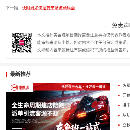
下一篇：
快时尚如何扭转市场被动局面
免责声
本文推荐美容院项目选择需要注意事项仅代表作者
能审核来源及出处，但对内容不作任何保证或承诺
文视频内容来源标注有误或侵犯了您的权益请告知
最新推荐
火星
匠