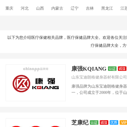
重庆
河北
山西
内蒙古
辽宁
吉林
黑龙江
江
湖南
广东
广西
海南
四川
贵州
云南
西藏
国际
以下为您介绍医疗保健相关品牌，医疗保健品牌大全。欢迎各位关注
疗保健品牌大全，方
康强KQIANG
山东宝迪朗格健身器材有限公司
康强品牌为山东宝迪朗格健身器
一，公司成立于2000年，位
多功能家用商...
芝康纪