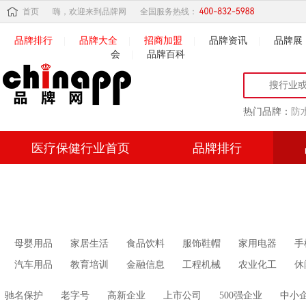
首页
嗨，欢迎来到品牌网
全国服务热线：
品牌排行
|
品牌大全
|
招商加盟
|
品牌资讯
|
品牌展
会
|
品牌百科
热门品牌：
防
医疗保健行业首页
品牌排行
母婴用品
家居生活
食品饮料
服饰鞋帽
家用电器
手
汽车用品
教育培训
金融信息
工程机械
农业化工
休
驰名保护
老字号
高新企业
上市公司
500强企业
中小