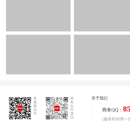
关于我们
客
商
服
务
微
合
8
商务QQ：
信
作
号
微
信
(服务时间周一至周