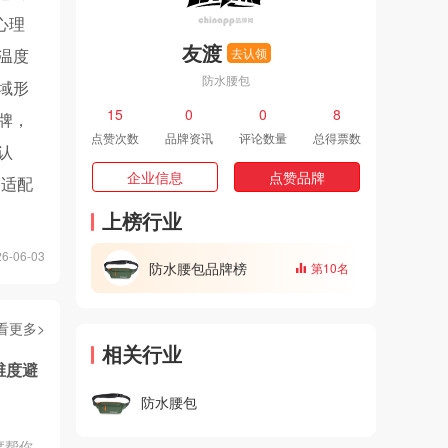
心理
友渡
温度
去认领
防水腰包
域形
15
0
0
8
牌，
点赞次数
品牌资讯
评论数量
总得票数
认
企业信息
点赞品牌
，适配
上榜行业
-06-03
防水腰包品牌榜
第10名
看更多>
相关行业
维度避
防水腰包
度帮你