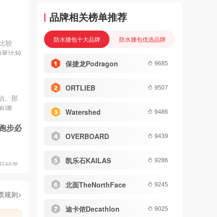
X7级：
品牌相关榜单推荐
漂流、
心掉水
高端款
防水腰包十大品牌
防水腰包优选品牌
比较
更稳
销量比较
水，线
保捷龙Podragon
9685
ORTLIEB
9507
动。那
有哪
Watershed
9486
跑步必
OVERBOARD
9439
凯乐石KAILAS
9286
品经常
包你就
北面TheNorthFace
小编一i
9245
票规则>
吧！
迪卡侬Decathlon
9025