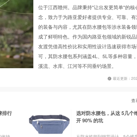
位于江西赣州。品牌秉持"让出发更简单"的核
念，致力于为路亚爱好者提供专业、可靠、有
的装备与内容，尤其在防水腰包等涉水装备领
成了鲜明特色。作为国内路亚包领域的新锐品
友渡凭借高性价比和实用性设计迅速获得市场
可，其防水腰包系列涵盖4L、5L等多种容量
溪流、水库、江河等不同垂钓场景。
最近更新：2026
查
牌排行
选对防水腰包，从这 5几个
开 90% 的坑
的收纳
从防水性能到细节设计，5个维