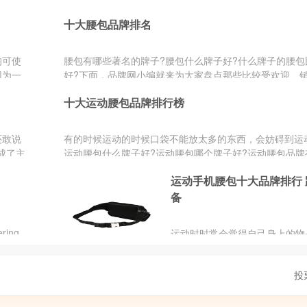
要物品
精准锁定适合自己的那一款。IP
十大腰包品牌排名
、汗渍
可在1米水深浸泡30分钟，满足
骤雨、
浮潜等中度水上活动，即使不小
大汗，
里，及时捞出也不会渗水。部分
均可使
腰包有哪些著名的牌子?腰包什么牌子好?什么牌子的腰包
爽与安
会再加一道防水拉链，双重保障
因为一
好?下面，品牌网小编就来为大家盘点那些比较受欢迎、
样，既
妥。针线缝合的产品哪怕面料防
好的腰包品牌...
有融合
孔也会渗水。
十大运动腰包品牌排行榜
FID
版本。
还敢说
有的时候运动的时候口袋不能放太多的东西，会妨碍到运
就成了主
运动腰包什么牌子好?运动腰包哪个牌子好?运动腰包品牌
?路边
些?下面就随品牌...
运动手机腰包十大品牌排行 
早已不
票
备
有艺术
ring
运动时时常会觉得自己身上的物
了此款灰
会掉，但是有了跑步运动手机腰
。
再也不用担心会掉啦！下面就和
投
去看看运动手机腰包的十大品牌