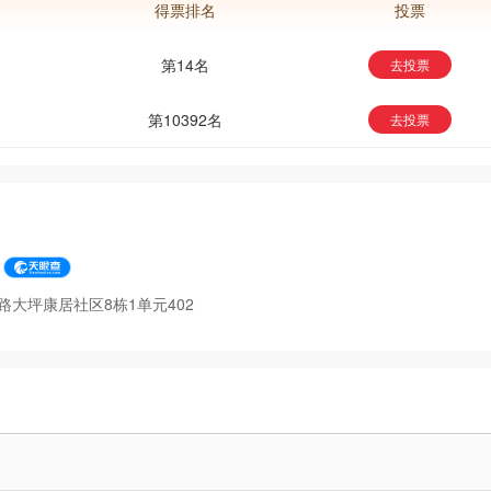
得票排名
投票
第14名
去投票
第10392名
去投票
大坪康居社区8栋1单元402