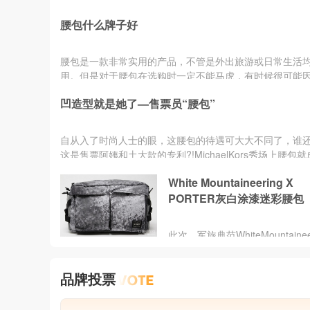
袋，更是应对多变环境、守护重
腰包什么牌子好
的安全堡垒。它能严密抵御雨水
甚至意外泼溅，无论是骑行时的
海边的浪花，还是运动中的淋漓
腰包是一款非常实用的产品，不管是外出旅游或日常生活
都能确保手机、证件、现金的干
用。但是对于腰包在选购时一定不能马虎，有时候很可能
全。而市场上的防水腰包选择多
些小失误造成大...
有轻便基础款满足日常所需，也
凹造型就是她了—售票员“腰包”
高强度耐磨面料、多层密封拉链、R
防盗甚至多功能分区设计的专业
自从入了时尚人士的眼，这腰包的待遇可大大不同了，谁
这是售票阿姨和土大款的专利?!MichaelKors秀场上腰包
打配饰，模特们化身公交售票员?黄牛党倒爷?菜市场阿姨
White Mountaineering X
摊老板?市井气也变得特别可爱，狂刷存在感!没错，腰包
PORTER灰白涂漆迷彩腰包
在是大家印象中的样子，摇身一变，凹造型就是她了。“售
员”腰包结合了80年代复古风，设计师为大家带来了这款印
纹路的包包，极具视觉
此次，军旅典范WhiteMountainee
联合包品专家Porters合作推出
白涂漆风迷彩腰包新品。。。。
品牌投票