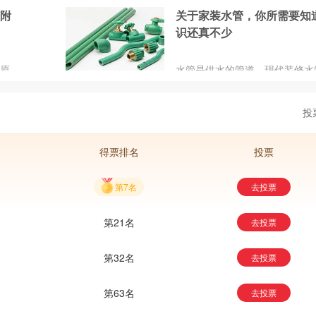
暖气
员会2023年年会暨2023年塑料
在使用
？附
关于家装水管，你所需要知
科学技
业交流会圆满落幕。军星管业集
于保护
识还真不少
也经历
满满。
异的性
混凝土
现代工
、镀锌
要原
水管是供水的管道，现代装修水
展历
剂制成
采用埋墙式施工，水管的分类有
乙烯
第一类是金属管，如内搪塑料的
投
铁管、铜管、不锈钢管等。第二
复金属管，如钢塑复合管，铝塑
等。第三类是塑料管，如PB管、P
得票排名
投票
管等。
第7名
去投票
第21名
去投票
第32名
去投票
第63名
去投票