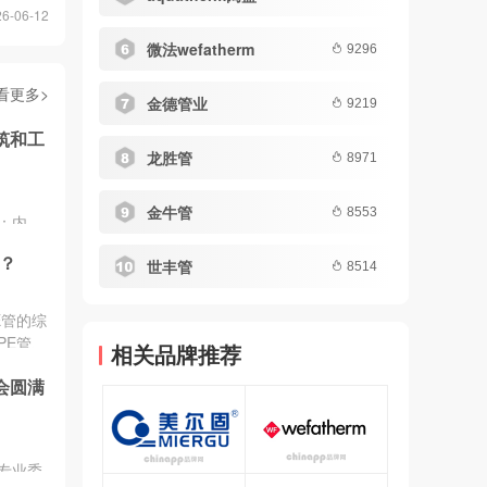
-06-12
微法wefatherm
9296
看更多>
金德管业
9219
筑和工
龙胜管
8971
金牛管
8553
：内
广泛应
？
世丰管
石油等
8514
捷而受
修和更
E管的综
。
PE管、
相关品牌推荐
水管、
会圆满
、电缆
水管、
国家标准
规格型
专业委