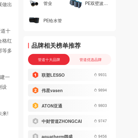
管业
PE双壁波纹管
展做出
PE给水管
管道十
合格红
品牌相关榜单推荐
部等多
管道十大品牌
管道优选品牌
联塑LESSO
9931
;建一
测设
伟星vasen
9894
ATON亚通
9803
来!
中财管道ZHONGCAI
9747
aquatherm阔盛
9456