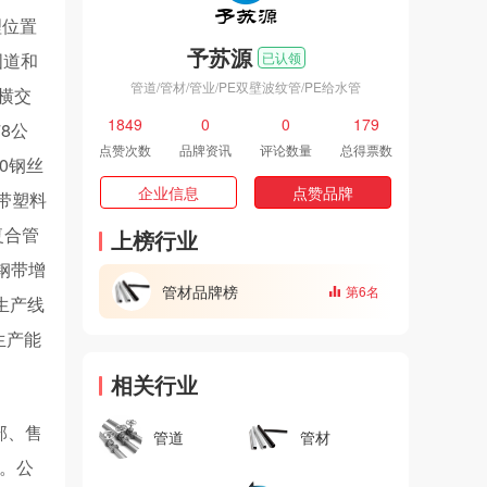
理位置
予苏源
国道和
已认领
管道/管材/管业/PE双壁波纹管/PE给水管
横交
1849
0
0
179
8公
点赞次数
品牌资讯
评论数量
总得票数
0钢丝
企业信息
点赞品牌
钢带塑料
复合管
上榜行业
E钢带增
管材品牌榜
第6名
生产线
生产能
相关行业
部、售
管道
管材
人。公