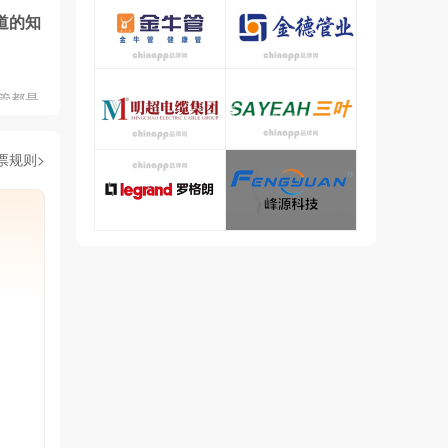
管道行
道的知
团收获
管都是
三种，
热镀铸
票规则>
类是塑
复合管
P-R