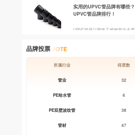
的有给水管、排水管、煤气管、
护成本更低。同时，钢塑复合管
实用的UPVC管品牌有哪些
管、电线导管、雨水管等。随着
过程中不会产生二次污染，有利
UPVC管品牌排行！
术的发展，家庭装修使用的管材
环境和资源。钢塑复合管因其优
了普通铸铁管→水泥管→（钢筋
能和广泛的应用领域，已经成为
管、石棉水泥管）→球墨铸铁管
UPVC管是以聚氯乙烯树脂为主
程中不可或缺的材料之一。
钢管→塑料管及铝塑复合管的发
料，加入稳定剂、润滑剂等添加
程。
的塑料管材，全称为“未增塑聚氯
品牌投票
管”。 ‌
所属行业
得票数
管业
32
PE给水管
6
PE双壁波纹管
38
管材
47