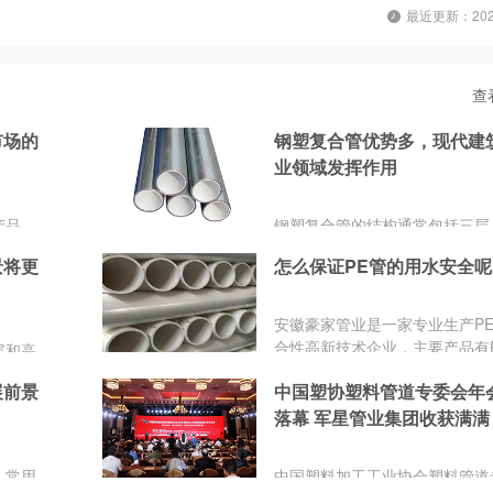
最近更新：2026
查
市场的
钢塑复合管优势多，现代建
业领域发挥作用
产品，
钢塑复合管的结构通常包括三层
景受到
层、中间层和外层。钢塑复合管
景将更
怎么保证PE管的用水安全呢
钢材和
用于给水、排水、燃气、化工、
材。钢
领域。钢塑复合管还因其安装便
，如建
到青睐。同时，钢塑复合管的维
安徽豪家管业是一家专业生产P
中要严
换也相对简单，降低了维护成本
合性高新技术企业，主要产品有
层和高
接口都
钢丝骨架PE塑料复合管、PE给
粘合技
发现任
展前景
中国塑协塑料管道专委会年
HDPE双壁波纹管、MPP电力管
论是承
钢塑复
保护管、PE燃气管、PPR冷热
落幕 军星管业集团收获满满
复合管
分发挥
1000mm钢丝网复合管，符合
复合管
城市生
的PE管生产厂家，PE管件PP管
钢管相
，常用
中国塑料加工工业协会塑料管道
号齐全，质量好价格低。
，且维