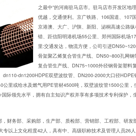
之最中”的河南驻马店市。驻马店市开发区地
优越，交通便利。京广铁路、106国道、107
京港澳、大广、沪陕、新阳、泌桐高速公路纵
错、距信阳明港机场55公里、郑州国际机场17
里:交通发达，物流方便，公司引进DN50~120
骨架聚乙烯复合管生产线、DN50~800孔网
复合管生产线、DN75~1000外径钢骨架塑料
110-dn1200HDPE双壁波纹管、DN200-2000大口径HDP
公里或给水及燃气用PE管材4500吨，双壁波纹管1500公里，
今国际领先水平，拥有自主知识产权并享有多项技术专利保护，
部，财务部、采购部，生产部、质检部、营销部、工程部、研发
大专以上文化程度42人，具有中、高级职称技术及管理人员26