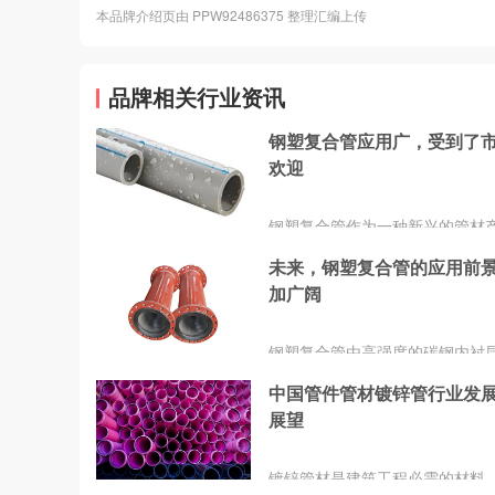
本品牌介绍页由 PPW92486375 整理汇编上传
品牌相关行业资讯
钢塑复合管应用广，受到了
欢迎
钢塑复合管作为一种新兴的管材
以其优异的性能和广泛的应用前
未来，钢塑复合管的应用前
了市场的欢迎。钢塑复合管是由
加广阔
塑料材料组合而成的一种新型管
塑复合管被广泛应用于各种领域
筑、矿业、化工等。在安装过程
钢塑复合管由高强度的碳钢内衬
格按照操作规程进行，确保每个
密度聚乙烯外层组成，通过热熔
紧密连接;定期进行检查和维护，
中国管件管材镀锌管行业发
术将二者紧密地结合在一起。无
何问题及时解决;选择质量可靠的
展望
受内部压力还是外部冲击，钢塑
合管产品等。只有这样，才能充
都能保持稳定的性能表现。钢塑
出钢塑复合管的优势，为我们的
具有良好的耐腐蚀性。与传统的
镀锌管材是建筑工程必需的材料
活提供更好的保障。
比，钢塑复合管的使用寿命更长