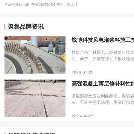
本品牌介绍页由 PPW62835194 整理汇编上传
聚集品牌资讯
锐博科技风电灌浆料施工
甘肃金塔汇科风电二标锐博科技风电
注、养护、质量红线五大板块梳
2026-07-03
高强混凝土薄层修补料性
基层混凝土应达到终龄期，影响
灰、石膏等需要清理。用高压水射
小时。对于强度比较低的混凝土
泡，同时避免因为混凝土基面大
2026-06-25
水时，即可进行施工。