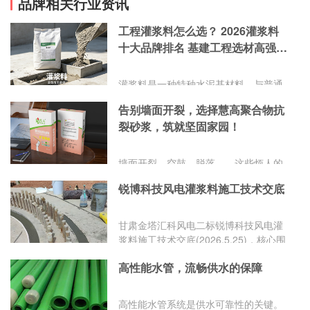
品牌相关行业资讯
工程灌浆料怎么选？ 2026灌浆料
十大品牌排名 基建工程选材高强灌
浆料厂家推荐
灌浆料是一种特种水泥基材料，与普通
混凝土相比，具有高流态、自密实、微
告别墙面开裂，选择慧高聚合物抗
膨胀、早强高强等特点，专业用于设备
裂砂浆，筑就坚固家园！
基础二次灌浆、建筑结构加固、装配式
建筑套筒连接、桥梁预应力孔道填充等
工程。其产品品质，直接影响工程结构
墙面开裂、空鼓、脱落……这些烦人的
的安全性、稳定性与使用寿命。
问题是否一直困扰着您？传统砂浆性能
锐博科技风电灌浆料施工技术交底
不足，难以应对复杂环境，让您的家园
饱受“伤痕”困扰。现在，有了慧高聚合
物抗裂砂浆，一切问题迎刃而解！
甘肃金塔汇科风电二标锐博科技风电灌
浆料施工技术交底(2026.5.25)，核心围
绕施工准备、搅拌、灌注、养护、质量
高性能水管，流畅供水的保障
红线五大板块梳理要点，总结如下：
高性能水管系统是供水可靠性的关键。