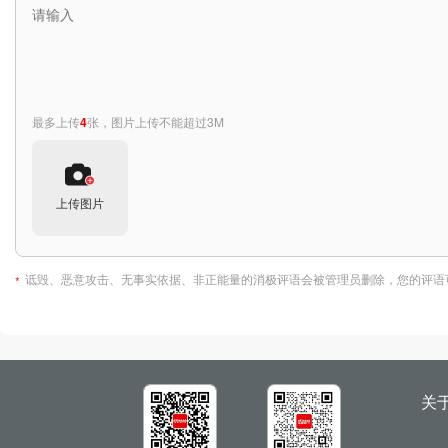
最多上传
4
张，图片上传不能超过3M
上传图片
诋毁、恶意攻击、无事实依据、非正能量的消极评语会被管理员删除，您的评语
*
关