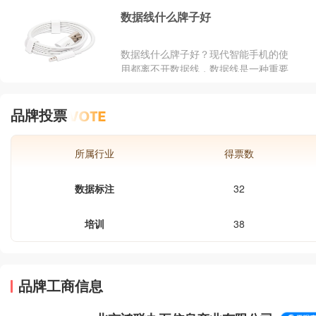
数据线什么牌子好
数据线什么牌子好？现代智能手机的使
用都离不开数据线，数据线是一种重要
的传输介质，不仅能传输数据，也能传
输电。电子行业日新月异的发展着，而
品牌投票
电子产品也都越来越依赖数据线。那么
我们在选购数据线的时候，可以有哪些
品牌值得参考呢？数据线什么牌子好
所属行业
得票数
呢？数据线接口类型有哪些？今天品牌
网就为您解答一下这些问题。
数据标注
32
培训
38
品牌工商信息