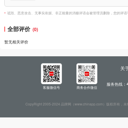
诋毁、恶意攻击、无事实依据、非正能量的消极评语会被管理员删除，您的评语
*
全部评价
(0)
暂无相关评价
关
服务热线：
客服微信号
商务合作微信
CopyRight 2005-2024 品牌网（www.chinapp.com）版