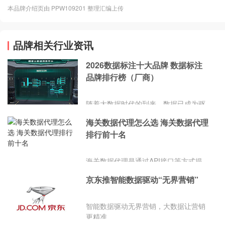
本品牌介绍页由 PPW109201 整理汇编上传
品牌相关行业资讯
2026数据标注十大品牌 数据标注
品牌排行榜（厂商）
随着大数据时代的到来，数据已成为驱
动经济社会发展的新引擎。而数据标注
海关数据代理怎么选 海关数据代理
作为挖掘数据价值的第一道工序，其重
排行前十名
要性不言而喻。正确理解和选用合适的
数据标注服务，不仅能提升企业的智能
化水平，更是推动整个社会数字化转型
海关数据代理是通过API接口等方式提
的重要力量。
供实时海关数据的服务商。这些数据包
京东推智能数据驱动“无界营销”
括进出口商品的详细信息，如商品名
称、数量、价值、产地、运输方式等。
智能数据驱动无界营销，大数据让营销
更精准