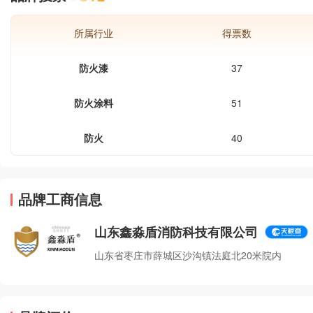
涂层受热后迅速发泡膨胀（膨胀倍数常
达几倍到几十倍以上），从而形成蜂窝
所属行业
得票数
状的炭化泡沫层，泡沫层质地疏松，具
有良好的隔氧绝热功能，有效阻止热量
防火漆
37
和氧气向钢基材的传导。（2）膨胀发
泡剂热分解产生不燃性气体，同时膨胀
发泡。（3）含磷催化剂比碳化剂
防火涂料
51
防火
40
品牌工商信息
山东鑫淼盾消防科技有限公司
山东省枣庄市薛城区沙沟镇法庭北20米院内