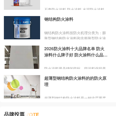
石膏防火涂料 防火涂料 水泥防火涂料
膨胀型防火涂料 非膨胀型防火涂料
钢结构防火涂料
钢结构防火涂料按防火机理分类为：膨
胀型钢结构防火涂料和非膨胀型防火涂
料。
2026防火涂料十大品牌名单 防火
涂料什么牌子好 防火涂料什么品牌
好 chinapp
防火涂料最关键的指标，指涂料保护基
材在标准火灾试验中能保持结构完整性
超薄型钢结构防火涂料的的防火原
和隔热性的时间，通常以小时为单位。
理
那么，防火涂料什么牌子好？防火涂料
什么品牌好？
超薄型钢结构防火涂料是一种涂层厚度
小于或等于3mm的钢结构防火涂料，是
防火涂料的一种。钢结构防火涂料的防
品牌投票
火原理：（1）超薄型钢结构防火涂料