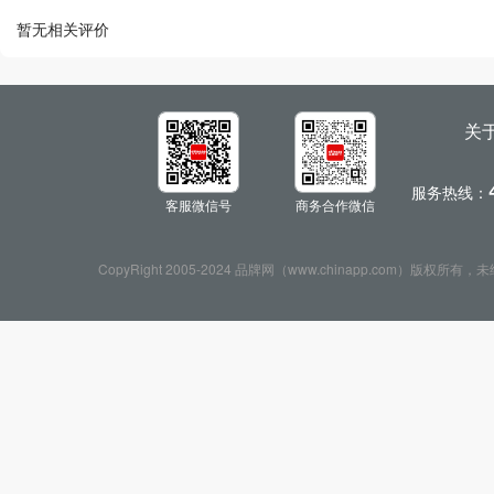
暂无相关评价
关
服务热线：
客服微信号
商务合作微信
CopyRight 2005-2024 品牌网（www.chinapp.com）版