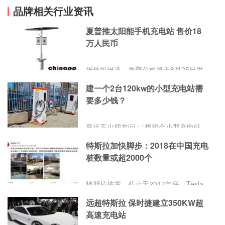
品牌相关行业资讯
夏普推太阳能手机充电站 售价18
万人民币
据外媒报道，夏普公司将于8月25日发
售“太阳能充电站”，“充电站”利用太阳能
建一个2台120kw的小型充电站需
在街头为手机和智能手机充电。据了
要多少钱？
解，此前夏普与东京都政府合作的试点
项目颇受好评，这才决定向全国各地方
政府等进行推销。太阳能充电站太阳能
最近不少朋友问：“想建个小型充电站，
充电站通过设置在高约4米的充电站顶
2台120kW的快充桩，得准备多少
端的太阳能电板发电，同时可供4台设
特斯拉加快脚步：2018在中国充电
钱？”今天咱们就用大白话算笔明白账，
备充电。而充电站的价格并不便宜，单
桩数量或超2000个
帮你避开“预算刺客”。
个售价高达270万日元(约合人民币18万
元)，这还不包含设置费用，而且是根据
特斯拉披露，截止于2017年底，Tesla
订单
在中国已完成建立168个超级充电站；
远超特斯拉 保时捷建立350KW超
充电桩数量已经超越1000多个。而到
高速充电站
2018年底，这个数字可能将会翻倍。