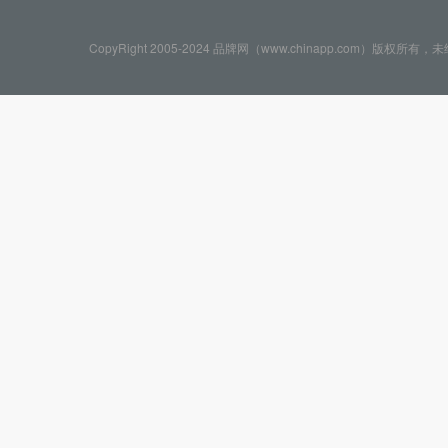
CopyRight 2005-2024 品牌网（www.chinapp.com）版