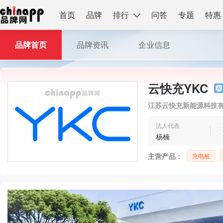
首页
品牌
排行
问答
专题
特惠
品牌首页
品牌资讯
企业信息
云快充YKC
江苏云快充新能源科技
法人代表
杨楠
主营产品：
充电桩