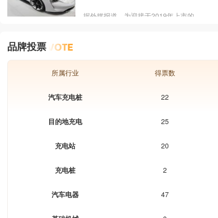
据外媒报道，为迎接于2019年上市的
MissionE，保时捷上周在柏林建立了首
批具备最高350kW的充电速率的快速充
品牌投票
电站，未来可在15分钟之内为MissionE
电池组充电80%。图为保时捷
MissionE15分钟充电80%是一个相当惊
所属行业
得票数
人的概念，不过保时捷表示这会发生在
未来而不是现在。在MissionE上市之
汽车充电桩
22
前，若是给现有的电动汽车充电的话，
充电功率最高只有150kW，但是这
目的地充电
25
充电站
20
充电桩
2
汽车电器
47