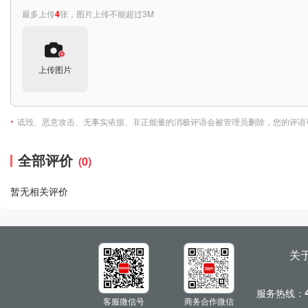
最多上传
4
张，图片上传不能超过3M
上传图片
诋毁、恶意攻击、无事实依据、非正能量的消极评语会被管理员删除，您的评语
*
全部评价
(0)
暂无相关评价
关
服务热线：
客服微信号
商务合作微信