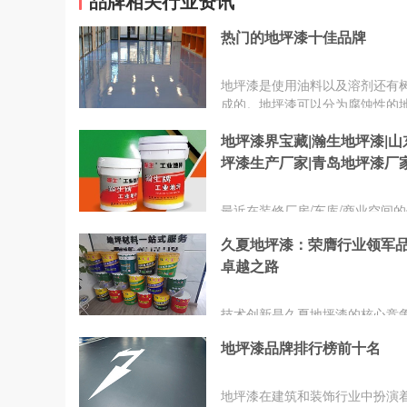
品牌相关行业资讯
热门的地坪漆十佳品牌
地坪漆是使用油料以及溶剂还有
成的。地坪漆可以分为腐蚀性的
以及弹性地坪漆、装饰性的地坪
地坪漆界宝藏|瀚生地坪漆|山
有载重地坪漆等等。这里就为大
几款比较好的地坪漆品牌。
坪漆生产厂家|青岛地坪漆厂
最近在装修厂房/车库/商业空间
们快看过来！ 分享一款超棒的地
久夏地坪漆：荣膺行业领军
青岛瀚生地坪漆, 山东地坪漆厂
卓越之路
岛地坪漆厂家，山东耐磨地坪漆
品质漆 瀚生地坪用心做好品质，
选择简单且放心.......
技术创新是久夏地坪漆的核心竞
生产环节，久夏地坪漆严格遵循
地坪漆品牌排行榜前十名
量管理体系标准，构建现代化生
与先进生产线。在品牌建设与市
方面，久夏地坪漆积极参与国内
地坪漆在建筑和装饰行业中扮演