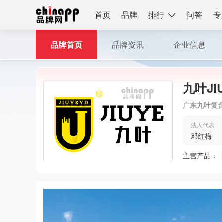
首页
品牌
排行
问答
专
品牌首页
品牌资讯
企业信息
九叶JI
广东九叶复
法人代表
邓红梅
主营产品：