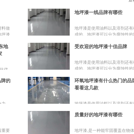
地坪漆一线品牌有哪些
树料做
地坪漆是使用油料以及溶剂还有
地坪漆
成的。地坪漆可以分为腐蚀性的
漆、还
以及弹性地坪漆、装饰性的地坪
东地
受欢迎的地坪漆十佳品牌
家介绍
有载重地坪漆等等。
家
地坪漆是使用油料以及溶剂还有
成的。地坪漆可以分为腐蚀性的
的伙伴
以及弹性地坪漆、装饰性的地坪
坪漆：
品牌的
环氧地坪漆有什么热门的品牌
有载重地坪漆等等
家，青
看看这几款
，瀚生
让您的
争力。
地坪漆是使用油料以及溶剂还有
国际质
成的。地坪漆可以分为腐蚀性的
质量好的地坪漆有哪些
产基地
以及弹性地坪漆、装饰性的地坪
场推广
有载重地坪漆等等，是常见的一
外行业
料，这里为大家介绍几款知名的
着重要
地坪漆,是一种能牢固覆盖在物体