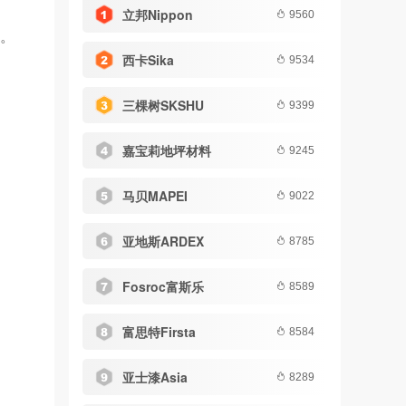
立邦Nippon
9560
求。
西卡Sika
9534
三棵树SKSHU
9399
嘉宝莉地坪材料
9245
马贝MAPEI
9022
亚地斯ARDEX
8785
Fosroc富斯乐
8589
富思特Firsta
8584
亚士漆Asia
8289