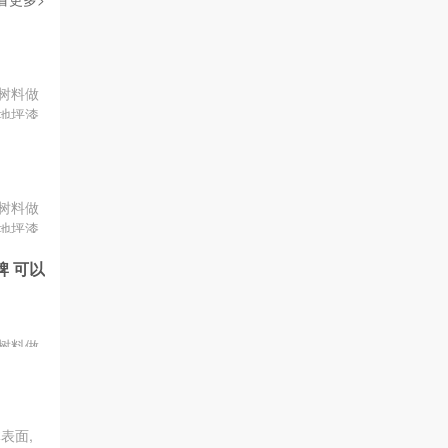
树料做
地坪漆
漆、还
树料做
地坪漆
漆、还
 可以
树料做
地坪漆
漆、还
种材
品牌。
表面,