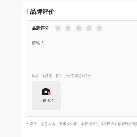
品牌评价
品牌评分
最多上传
4
张，图片上传不能超过3M
上传图片
诋毁、恶意攻击、无事实依据、非正能量的消极评语会被管理员删
*