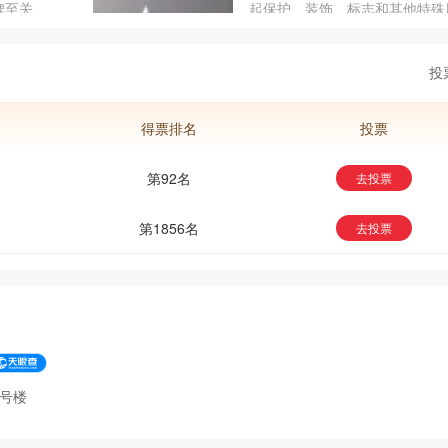
产品与
牌至关
起保护、装饰、标志和其他特殊
响力。
牌，消
化学混合物涂料。地坪漆含有环
漆而言
将盘点
脂。环氧树脂用於地坪涂料时,
助您更
在地坪上用无缝地面涂布材料,
投
需求的
墙涂料的主要基料,也是近些年
迎的一种材料。在这里，品牌网
得票排名
投票
数据技术,综合品牌实力、产品
户口碑、网友投票等指标评选出
好的地坪漆，让大家都选择到合
第92名
去投票
的产品。
第1856名
去投票
1号楼