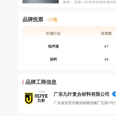
展会、研讨会等活动，展示最新
角色，选择一款优质的地坪漆品
技术成果，提升品牌知名度与影
重要。然而，市场上存在众多品
荣膺行业领军品牌，对久夏地坪
费者往往难以决定。为此，我们
既是荣誉也是责任。
品牌投票
地坪漆品牌排行榜前十名，以帮
好地了解市场格局，选择适合您
地坪漆品牌。
所属行业
得票数
地坪漆
47
涂料
44
品牌工商信息
广东九叶复合材料有限公司
广东省东莞市横沥镇横沥糖厂五路1号