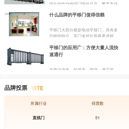
口，伸缩平移门都以其卓越的性能，默
现在的电动伸缩门随处可见，覆盖市场
默发挥着重要作用。
的范围越来越大，电动伸缩门门体用大
什么品牌的平移门值得信赖
小连杆连接而成伸缩门，大连杆连接型
式为古币梅花式，小连杆连接成菱型式
道闸，美观大方，坚固耐用。
平移门大部分都是电动平移门，具有多
功能的特点，其门体对抗风载要求较
严，常用于各种住宅小区、企业、工厂
平移门的应用广：方便大量人流快
等场所大门口，是一种非常值得信赖的
门。
速通行
在商业场所，如超市、商场、酒店等，
平移门常用于入口和出口处，方便大量
人流的快速通行。在工业领域，平移门
品牌投票
被用于车间、仓库等场所，以便大型设
备的搬运和人员的进出。平移门必须具
有足够的强度和稳定性，以防止意外事
所属行业
得票数
故的发生。
直线门
51