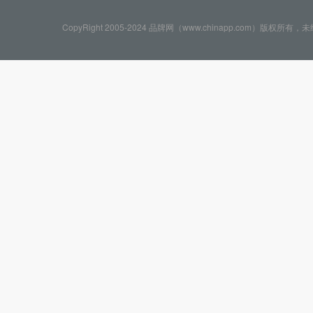
CopyRight 2005-2024 品牌网（www.chinapp.com）版