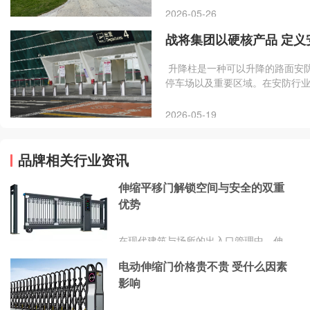
撞等安全隐患。 同时可联动校园
2026-05-26
身与财产安全。设备智能便捷、
战将集团以硬核产品 定义
忧的学习环境。
升降柱是一种可以升降的路面安
停车场以及重要区域。在安防行业从
桩，而是集机械工程、液压控制于
能级准、场景级全” 为核心，为
2026-05-19
品牌相关行业资讯
伸缩平移门解锁空间与安全的双重
优势
在现代建筑与场所的出入口管理中，伸
缩平移门凭借其独特的功能特性，成为
电动伸缩门价格贵不贵 受什么因素
了众多用户的理想选择。从繁华都市的
影响
商业中心，到宁静校园的大门;从工业园
区的物流通道，到高端住宅小区的入