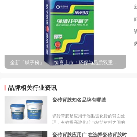
全新「腻子粉」——惊喜上市！环保与品质双重体验！
品牌相关行业资讯
瓷砖背胶知名品牌有哪些
瓷砖背胶是应用于湿贴玻化砖的背面处
理，有效提高玻化砖与粘结材料之间的
粘结强度，解决玻化砖湿贴中常见的空
瓷砖背胶应用广 在选择瓷砖背胶时
鼓、脱落问题。目前市面上的瓷砖背胶