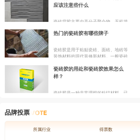
琳琅满目，各种样式，品牌也有很多，
应该注意些什么
但是质量和价格也是参差不齐，不太懂
瓷砖背胶的根本不知道该怎么选，所以
瓷砖背胶主要由高分子聚合物、无机填
想要找到自己心仪的瓷砖背胶品牌要怎
料、有机溶剂等成分组成。它具有良好
么选呢?
热门的瓷砖胶有哪些牌子
的粘附性、耐水性、耐候性和抗老化
性，能够在各种环境下保持稳定的性
能。而且，瓷砖背胶的固化速度快，强
瓷砖胶是用于粘贴瓷砖、面砖、地砖等
度高，能够在短时间内达到很好的粘结
装饰材料的现代装修新材料。一般瓷砖
效果。
胶中添加了提供保水和增稠作用的纤维
瓷砖胶的用处和瓷砖胶效果怎么
素醚，以及提供增加瓷砖胶粘接力的乳
胶粉，适用于室内外陶瓷墙地砖、陶瓷
样？
马赛克的粘贴，也适用于各类建筑物的
内外墙面、水池、厨卫间、地下室等的
瓷砖胶是一种非常理想的粘结材料，已
防水层等各个方面。那么瓷砖胶有哪些
经成为目前主流的瓷砖铺贴辅材。市面
好牌子呢?品牌网依托大数据技术,综合
上的瓷砖胶产品琳琅满目，型号众多，
品牌实力、产品销量、用户口碑、网友
品牌投票
作为业主该如何挑选更加适合的瓷砖胶
投票等近百项指标评选出了瓷砖胶品牌
呢?
排行榜，供大家参考选择。
所属行业
得票数