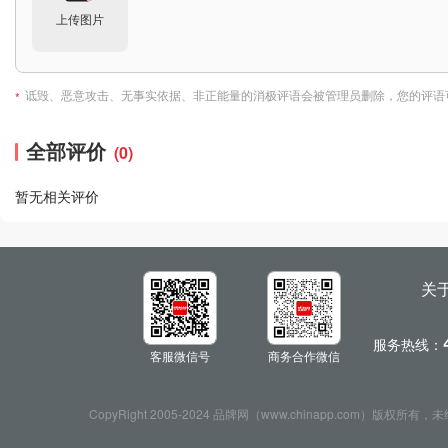
上传图片
诋毁、恶意攻击、无事实依据、非正能量的消极评语会被管理员删除，您的评语
*
全部评价
(0)
暂无相关评价
关
服务热线：
客服微信号
商务合作微信
CopyRight 2005-2024 品牌网（www.chinapp.com）版