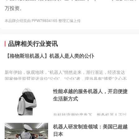
万投资。
本品牌介绍页由 PPW79834165 整理汇编上传
品牌相关行业资讯
【格物斯坦机器人】机器人是人类的公仆
新年伊始，纵观地球，“机器人”悄然走来，渐行渐近，经济发达
国家伸开双臂迎迓这位“公仆”。“公仆”者，理当具有“博爱”之心不
作恶，“民主”观念不称霸，“创新”思维不守旧，“行动”精准不出
性能卓越的服务机器人，开启便捷
错。当然这是理想中的“机器人”。也有人放言，“未来的机器人能
够自主决定屠杀人类”，“将会在五年最多十年之内发生”。坐轮椅
生活新方式
的科学家霍金说，“人工智能或致人类灭亡！”这种思维不仅违背
了“‘机器人’不应当伤害人类”的天
在科技浪潮的席卷下，服务机器人正以
其卓越性能悄然重塑人们的生活图景。
机器人研发制造领域：美国已超越
清晨，当第一缕阳光洒进房间，家庭服
日本
务机器人便开始了一天的工作。在医疗