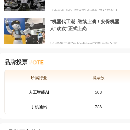
领域，服务机器人的卓越性能更是为患
者带来了便利与希望。商业场景中，服
《金融时报》撰文称机器学习和其他人
务机器人同样成为提升服务质量和便捷
工智能技术成为最重要的机器人技术，
性的关键力量。此外，服务机器人的远
“机器代工潮”继续上演！安保机器
传统的机器人大国日本已远远落后于美
程交互和监控功能，也为人们的生活增
人“欢欢”正式上岗
国。硅谷公司有望定义机器人的未来。
添了更多便利。
文章全文如下：2011年，地震和海啸引
起日本福岛核电站发生核泄漏事故，机
“机器代工潮”已经成为当下科技圈的高
器人参与了事故处理工作，但这些机器
频词汇，这帮“跨界高手”不断在我们的
人并非产自日本。相反，日本人不得不
职场圈攻城略地展现自己的耀世才华，
采用美国公司iRobot的机器人，美军曾
品牌投票
深得行业巨头青睐。这不，两台机器
在阿富汗和伊拉克的雷区运用这类机器
人“欢欢”又在安保领域开始撒欢了。深
人。这次事件表明，尽管日本机器人
入行业核心领域以全方位覆盖之势继续
所属行业
得票数
挺近，我们仿佛能够听到机器人家族的
壮歌。而此次被支配到安保领域的机器
人工智能AI
508
人又具备哪些杀手锏呢？据悉，机器
人“欢欢”已经在包头白云矿区政务服务
中心正式上岗啦，“硬实力”秀一波，初
手机通讯
723