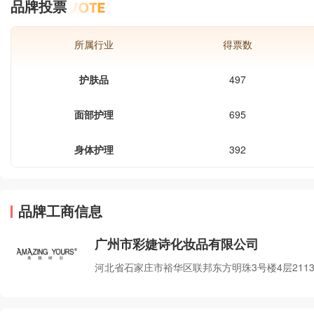
品牌投票
产品机构趁势崛起。雅致轩美容行业是
一个赚钱的黄金行业，有很多投资者都
想进入其中，但是，美容行业的竟争也
所属行业
得票数
十分激烈。美容连锁加盟网介绍，雅致
轩美容加盟，优势明显诚邀加盟!雅致轩
是一家以面部问题肌肤解决和护理为主
护肤品
497
营业务的美容院加盟,祛斑加盟,品牌美
容院加盟,美
面部护理
695
身体护理
392
品牌工商信息
广州市彩婕诗化妆品有限公司
河北省石家庄市裕华区联邦东方明珠3号楼4层211