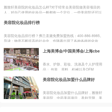
雅致轩美容院的化妆品怎么样?对于经常去美容院做美容项目的
人，对自己使用的化妆品一般都有一个定位，一些美容院还可以
给客户自带产品，或者购买一些美容产品，美容院提供服务，那
美容院化妆品排行榜
么对于美容院提供的化妆品，到底会不会好，一些消费者会发现
自己使用的化妆品是自己不认识的牌子，难免会产生一些疑问。
美容院十大品牌雅致轩美容院,15年成功运营,15年好口碑,真正靠
美容院化妆品排行榜？弗兰圣黛免费加盟热线：400-886-8985。
口碑做起来的功效产品。美容院的化妆品根据采购渠道
导读：物质不断提高的社会中，也随着出现了各种各样的化妆
品，因为大家都知道女性是市场比较大的消费者，具体我们来了
上海美博会/中国美博会/上海cbe
解一下美容院化妆品排行榜：
香水、护肤、彩妆、洗涤及个人护理用
品； 包装、原料、机械以及OEM、
ODM等供应链产品。 专业美容院护肤
美容院化妆品加盟什么品牌好
品、美体产品及仪器；水疗SPA产品及
设备；美发用品及工具； 美甲产品及工
具；美容化妆书刊、杂志及美容美发学
美容院化妆品加盟什么品牌好，雅致轩
校等。
美容院，中药美容项目，盈利无限。美
容，是女人一生的事业!随着人们生活水
平的提高和消费观念的转变，各种美容